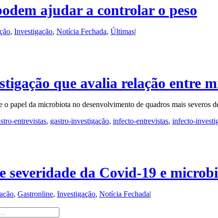
podem ajudar a controlar o peso
ação
,
Investigação
,
Notícia Fechada
,
Últimas
|
stigação que avalia relação entre m
 o papel da microbiota no desenvolvimento de quadros mais severos d
stro-entrevistas
,
gastro-investigação
,
infecto-entrevistas
,
infecto-invest
e severidade da Covid-19 e microbio
gação
,
Gastronline
,
Investigação
,
Notícia Fechada
|