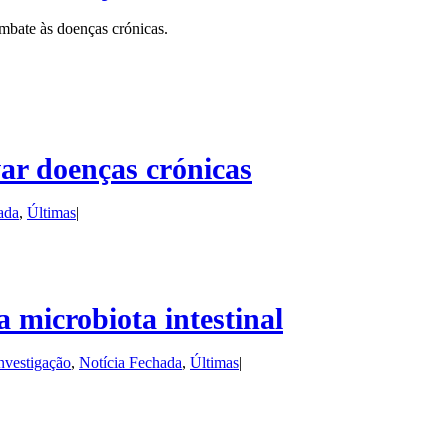
ombate às doenças crónicas.
ar doenças crónicas
ada
,
Últimas
|
 microbiota intestinal
nvestigação
,
Notícia Fechada
,
Últimas
|