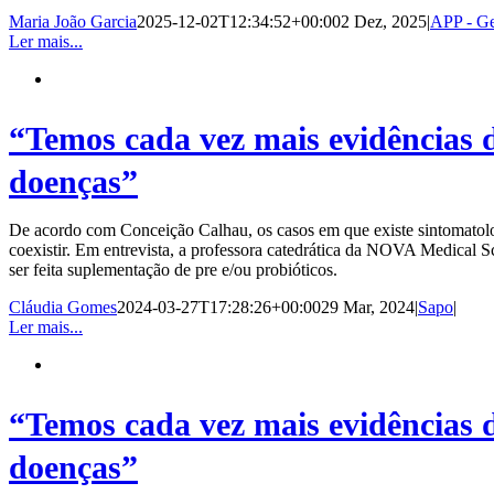
Maria João Garcia
2025-12-02T12:34:52+00:00
2 Dez, 2025
|
APP - Ge
Ler mais...
“Temos cada vez mais evidências de
doenças”
De acordo com Conceição Calhau, os casos em que existe sintomatologi
coexistir. Em entrevista, a professora catedrática da NOVA Medical Sc
ser feita suplementação de pre e/ou probióticos.
Cláudia Gomes
2024-03-27T17:28:26+00:00
29 Mar, 2024
|
Sapo
|
Ler mais...
“Temos cada vez mais evidências de
doenças”