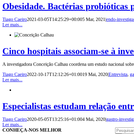
Obesidade. Bactérias probióticas 
Tiago Caeiro
2021-03-05T14:25:29+00:00
5 Mar, 2021
|
endo-investig
Ler mais...
Cinco hospitais associam-se à inve
A investigadora Conceição Calhau coordena um estudo nacional sobre
Tiago Caeiro
2022-10-17T12:12:26+01:00
19 Mai, 2020
|
Entrevista
,
ga
Ler mais...
Especialistas estudam relação entr
Tiago Caeiro
2020-05-05T13:25:16+01:00
4 Mai, 2020
|
gastro-investi
Ler mais...
Pesquisar
CONHEÇA-NOS MELHOR