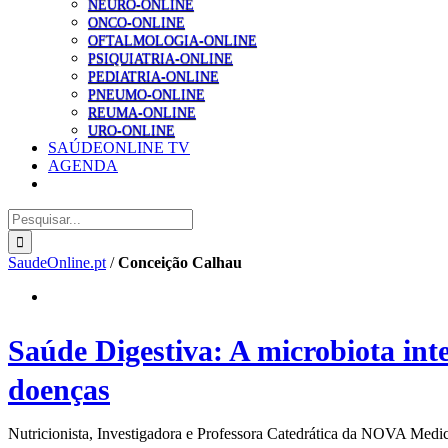
NEURO-ONLINE
ONCO-ONLINE
OFTALMOLOGIA-ONLINE
PSIQUIATRIA-ONLINE
PEDIATRIA-ONLINE
PNEUMO-ONLINE
REUMA-ONLINE
URO-ONLINE
SAÚDEONLINE TV
AGENDA
Pesquisar
SaudeOnline.pt
/
Conceição Calhau
Saúde Digestiva: A microbiota int
doenças
Nutricionista, Investigadora e Professora Catedrática da NOVA Medi