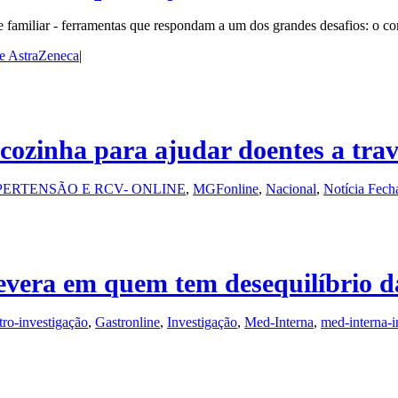
 e familiar - ferramentas que respondam a um dos grandes desafios: o c
e AstraZeneca
|
cozinha para ajudar doentes a trav
PERTENSÃO E RCV- ONLINE
,
MGFonline
,
Nacional
,
Notícia Fech
vera em quem tem desequilíbrio da
tro-investigação
,
Gastronline
,
Investigação
,
Med-Interna
,
med-interna-i