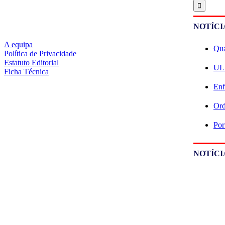
NOTÍCI
A equipa
Qua
Política de Privacidade
Estatuto Editorial
ULS
Ficha Técnica
Enf
Ord
Por
NOTÍCI