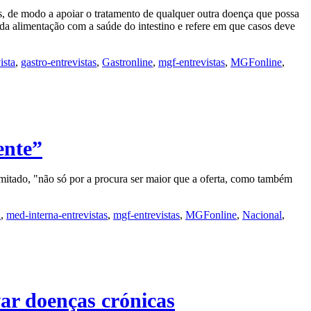
s, de modo a apoiar o tratamento de qualquer outra doença que possa
o da alimentação com a saúde do intestino e refere em que casos deve
ista
,
gastro-entrevistas
,
Gastronline
,
mgf-entrevistas
,
MGFonline
,
ente”
itado, "não só por a procura ser maior que a oferta, como também
a
,
med-interna-entrevistas
,
mgf-entrevistas
,
MGFonline
,
Nacional
,
ar doenças crónicas