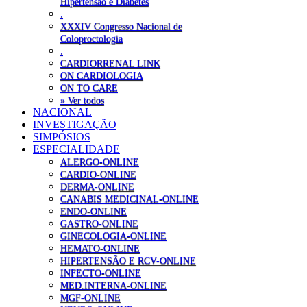
Hipertensão e Diabetes
.
XXXIV Congresso Nacional de
Coloproctologia
.
CARDIORRENAL LINK
ON CARDIOLOGIA
ON TO CARE
» Ver todos
NACIONAL
INVESTIGAÇÃO
SIMPÓSIOS
ESPECIALIDADE
ALERGO-ONLINE
CARDIO-ONLINE
DERMA-ONLINE
CANABIS MEDICINAL-ONLINE
ENDO-ONLINE
GASTRO-ONLINE
GINECOLOGIA-ONLINE
HEMATO-ONLINE
HIPERTENSÃO E RCV-ONLINE
INFECTO-ONLINE
MED.INTERNA-ONLINE
MGF-ONLINE