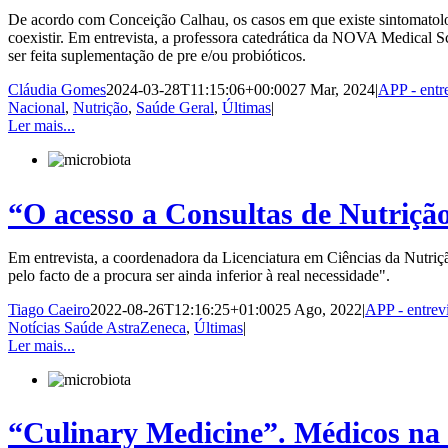
De acordo com Conceição Calhau, os casos em que existe sintomatologi
coexistir. Em entrevista, a professora catedrática da NOVA Medical Sc
ser feita suplementação de pre e/ou probióticos.
Cláudia Gomes
2024-03-28T11:15:06+00:00
27 Mar, 2024
|
APP - entre
Nacional
,
Nutrição
,
Saúde Geral
,
Últimas
|
Ler mais...
“O acesso a Consultas de Nutriçã
Em entrevista, a coordenadora da Licenciatura em Ciências da Nutri
pelo facto de a procura ser ainda inferior à real necessidade".
Tiago Caeiro
2022-08-26T12:16:25+01:00
25 Ago, 2022
|
APP - entrevi
Notícias Saúde AstraZeneca
,
Últimas
|
Ler mais...
“Culinary Medicine”. Médicos na 