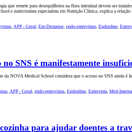
a que remete para desequilíbrios na flora intestinal devem ser tratado
hool e nutricionista especialista em Nutrição Clínica, explica a relaçã
vistas
,
APP - Geral
,
Em-Destaque
,
endo-entrevistas
,
Endonline
,
Entrev
o no SNS é manifestamente insufici
ção da NOVA Medical School considera que o acesso no SNS ainda é lim
stas
,
APP - Geral
,
endo-entrevistas
,
Endonline
,
Entrevista
,
Med-Intern
cozinha para ajudar doentes a trav