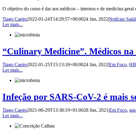
O objetivo do curso é dar aos médicos – internos e de medicina geral
Tiago Caeiro
2022-01-24T14:29:57+00:00
24 Jan, 2022
|
Notícias Saúd
Ler mais...
“Culinary Medicine”. Médicos na 
Tiago Caeiro
2022-01-25T15:13:18+00:00
24 Jan, 2022
|
Em Foco
,
HI
Ler mais...
Infeção por SARS-CoV-2 é mais se
Tiago Caeiro
2021-06-29T13:38:19+01:00
28 Jun, 2021
|
Em Foco
,
gas
Ler mais...