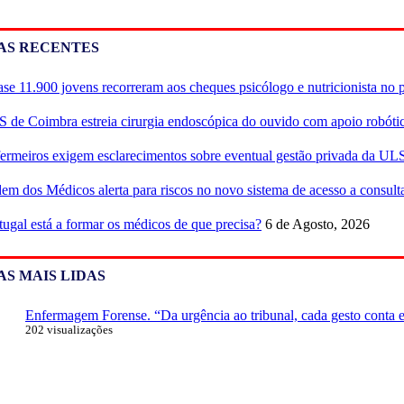
AS RECENTES
se 11.900 jovens recorreram aos cheques psicólogo e nutricionista no 
 de Coimbra estreia cirurgia endoscópica do ouvido com apoio robóti
ermeiros exigem esclarecimentos sobre eventual gestão privada da UL
em dos Médicos alerta para riscos no novo sistema de acesso a consulta
tugal está a formar os médicos de que precisa?
6 de Agosto, 2026
AS MAIS LIDAS
Enfermagem Forense. “Da urgência ao tribunal, cada gesto conta e 
202 visualizações