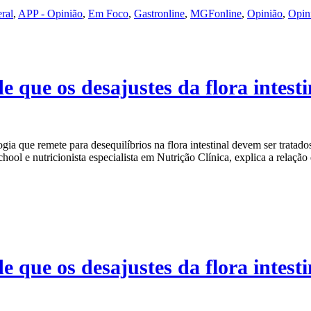
ral
,
APP - Opinião
,
Em Foco
,
Gastronline
,
MGFonline
,
Opinião
,
Opin
 que os desajustes da flora intest
a que remete para desequilíbrios na flora intestinal devem ser tratado
hool e nutricionista especialista em Nutrição Clínica, explica a relaçã
 que os desajustes da flora intest