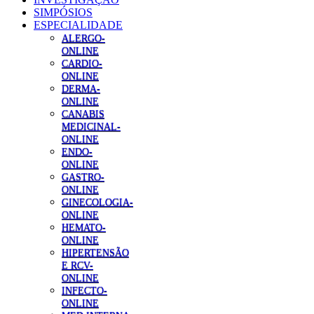
SIMPÓSIOS
ESPECIALIDADE
ALERGO-
ONLINE
CARDIO-
ONLINE
DERMA-
ONLINE
CANABIS
MEDICINAL-
ONLINE
ENDO-
ONLINE
GASTRO-
ONLINE
GINECOLOGIA-
ONLINE
HEMATO-
ONLINE
HIPERTENSÃO
E RCV-
ONLINE
INFECTO-
ONLINE