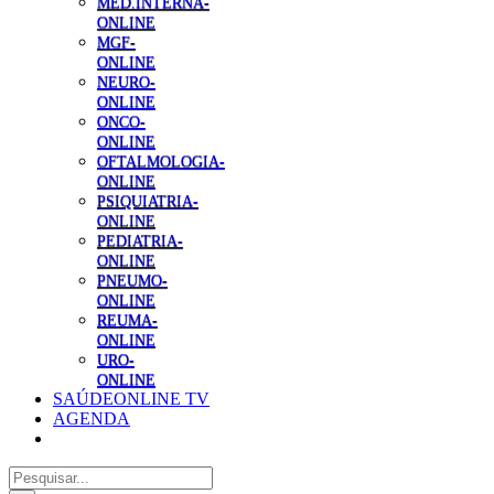
MED.INTERNA-
ONLINE
MGF-
ONLINE
NEURO-
ONLINE
ONCO-
ONLINE
OFTALMOLOGIA-
ONLINE
PSIQUIATRIA-
ONLINE
PEDIATRIA-
ONLINE
PNEUMO-
ONLINE
REUMA-
ONLINE
URO-
ONLINE
SAÚDEONLINE TV
AGENDA
Pesquisar