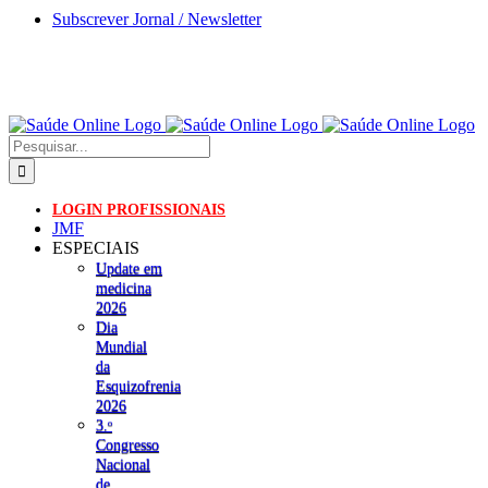
Skip
Subscrever Jornal / Newsletter
to
content
Pesquisar
LOGIN PROFISSIONAIS
JMF
ESPECIAIS
Update em
medicina
2026
Dia
Mundial
da
Esquizofrenia
2026
3.ᵒ
Congresso
Nacional
de