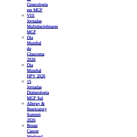
Ginecologia
em MGF
VIII
Jornadas
Multidisciplinares
MGF
Dia
Mundial
do
Glaucoma
2026
Dia
Mundial
HPV 2026
15
Jornadas
Diabetologia
MGF Sul
Allergy &
Respiratory
Summit
2026
Breast
Cancer
Weekend