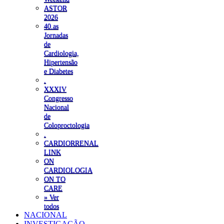
ASTOR
2026
40.as
Jornadas
de
Cardiologia,
Hipertensão
e Diabetes
.
XXXIV
Congresso
Nacional
de
Coloproctologia
.
CARDIORRENAL
LINK
ON
CARDIOLOGIA
ON TO
CARE
» Ver
todos
NACIONAL
INVESTIGAÇÃO