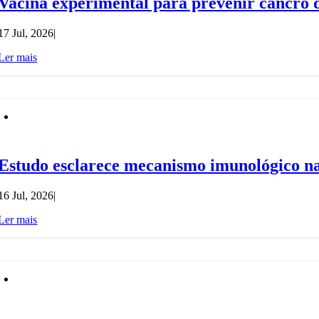
Vacina experimental para prevenir cancro d
17 Jul, 2026
|
Ler mais
Estudo esclarece mecanismo imunológico na 
16 Jul, 2026
|
Ler mais