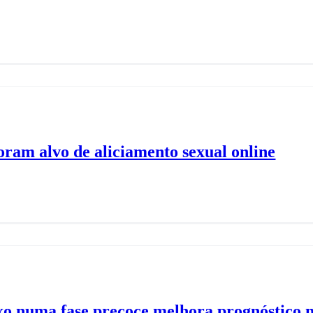
oram alvo de aliciamento sexual online
xo numa fase precoce melhora prognóstico n