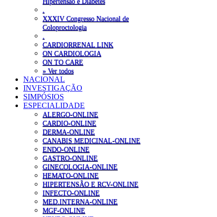
Hipertensão e Diabetes
.
XXXIV Congresso Nacional de
Coloproctologia
.
CARDIORRENAL LINK
ON CARDIOLOGIA
ON TO CARE
» Ver todos
NACIONAL
INVESTIGAÇÃO
SIMPÓSIOS
ESPECIALIDADE
ALERGO-ONLINE
CARDIO-ONLINE
DERMA-ONLINE
CANABIS MEDICINAL-ONLINE
ENDO-ONLINE
GASTRO-ONLINE
GINECOLOGIA-ONLINE
HEMATO-ONLINE
HIPERTENSÃO E RCV-ONLINE
INFECTO-ONLINE
MED.INTERNA-ONLINE
MGF-ONLINE