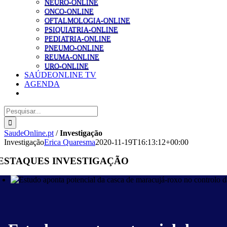
NEURO-ONLINE
ONCO-ONLINE
OFTALMOLOGIA-ONLINE
PSIQUIATRIA-ONLINE
PEDIATRIA-ONLINE
PNEUMO-ONLINE
REUMA-ONLINE
URO-ONLINE
SAÚDEONLINE TV
AGENDA
Pesquisar
SaudeOnline.pt
/
Investigação
Investigação
Erica Quaresma
2020-11-19T16:13:12+00:00
ESTAQUES INVESTIGAÇÃO