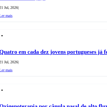
21 Jul, 2026
|
Ler mais
Quatro em cada dez jovens portugueses já f
21 Jul, 2026
|
Ler mais
Oxigenoterapia por cânula nasal de alto flu