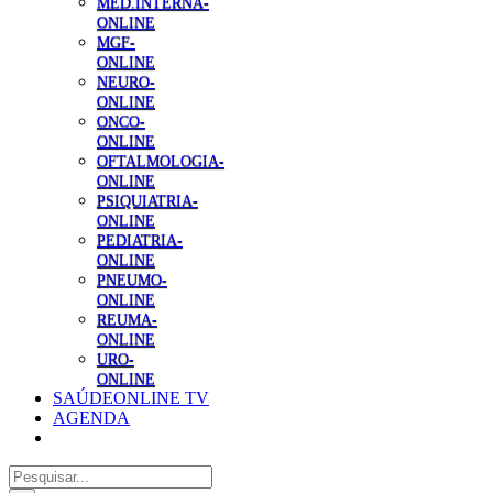
MED.INTERNA-
ONLINE
MGF-
ONLINE
NEURO-
ONLINE
ONCO-
ONLINE
OFTALMOLOGIA-
ONLINE
PSIQUIATRIA-
ONLINE
PEDIATRIA-
ONLINE
PNEUMO-
ONLINE
REUMA-
ONLINE
URO-
ONLINE
SAÚDEONLINE TV
AGENDA
Pesquisar