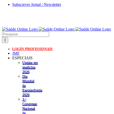
Skip
Subscrever Jornal / Newsletter
to
content
Pesquisar
LOGIN PROFISSIONAIS
JMF
ESPECIAIS
Update em
medicina
2026
Dia
Mundial
da
Esquizofrenia
2026
3.ᵒ
Congresso
Nacional
de