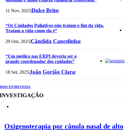
Dulce Brito
11 Nov, 2025
|
|
“Os Cuidados Paliativos não tratam o fim da vida.
Tratam a vida como ela é”
Cândida Cancelinha
29 Out, 2025
|
|
“Um médico nas ERPI deveria ser o
grande coordenador dos cuidados”
João Gorjão Clara
18 Set, 2025
|
|
MAIS ENTREVISTAS
INVESTIGAÇÃO
Oxigenoterapia por cânula nasal de alto