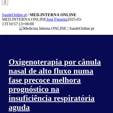
SaudeOnline.pt
/
MED.INTERNA ONLINE
MED.INTERNA ONLINE
José Figueira
2025-03-
13T10:57:13+00:00
Oxigenoterapia por cânula
nasal de alto fluxo numa
fase precoce melhora
prognóstico na
insuficiência respiratória
aguda