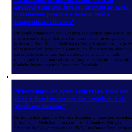
possível com três forças: prevenção séria,
tratamento precoce e acesso real a
terapêuticas eficazes”
Um estudo britânico indica que as taxas de obesidade estão a estabilizar
inclusive em Portugal. Mas para Gil Faria, médico, investigador e
professor na Faculdade de Medicina da Universidade do Porto, é preci
olhar para os resultados com alguma cautela. Em entrevista, alerta que
não se pode parar de lutar contra a doença e que ainda há muito
trabalho pela frente, nomeadamente a implementação do Percurso de
Cuidados Integrados para a Pessoa com Obesidade.
“Precisamos de ações concretas. Está em
risco o funcionamento dos hospitais e da
Medicina Interna”
No âmbito da Proposta de Reforma Hospitalar entregue pela Sociedad
Portuguesa de Medicina Interna à ministra da Saúde e à Direção
Executiva do SNS, o presidente da SPMI, Luís Duarte Costa, alerta q