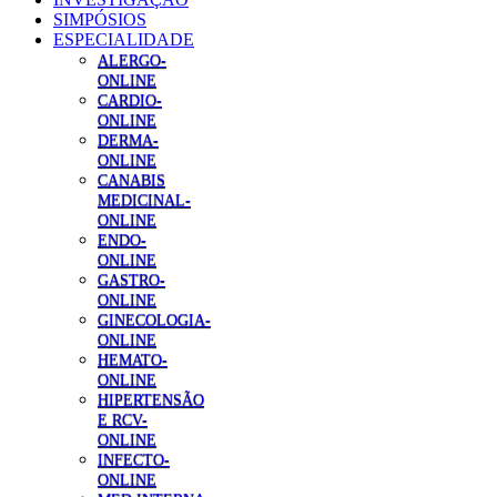
SIMPÓSIOS
ESPECIALIDADE
ALERGO-
ONLINE
CARDIO-
ONLINE
DERMA-
ONLINE
CANABIS
MEDICINAL-
ONLINE
ENDO-
ONLINE
GASTRO-
ONLINE
GINECOLOGIA-
ONLINE
HEMATO-
ONLINE
HIPERTENSÃO
E RCV-
ONLINE
INFECTO-
ONLINE