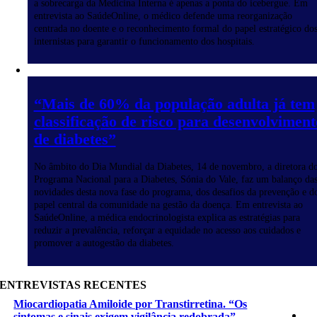
a sobrecarga da Medicina Interna é apenas a ponta do icebergue. Em
entrevista ao SaúdeOnline, o médico defende uma reorganização
centrada no doente e o reconhecimento formal do papel estratégico do
internistas para garantir o funcionamento dos hospitais.
“Mais de 60% da população adulta já tem
classificação de risco para desenvolviment
de diabetes”
No âmbito do Dia Mundial da Diabetes, 14 de novembro, a diretora d
Programa Nacional para a Diabetes, Sónia do Vale, faz um balanço da
novidades desta nova fase do programa, dos desafios da prevenção e d
papel central da comunidade na gestão da doença. Em entrevista ao
SaúdeOnline, a médica endocrinologista explica as estratégias para
reduzir a prevalência, reforçar a equidade no acesso aos cuidados e
promover a autogestão da diabetes.
ENTREVISTAS RECENTES
Miocardiopatia Amiloide por Transtirretina. “Os
sintomas e sinais exigem vigilância redobrada”