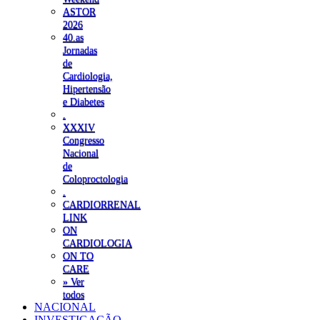
ASTOR
2026
40.as
Jornadas
de
Cardiologia,
Hipertensão
e Diabetes
.
XXXIV
Congresso
Nacional
de
Coloproctologia
.
CARDIORRENAL
LINK
ON
CARDIOLOGIA
ON TO
CARE
» Ver
todos
NACIONAL
INVESTIGAÇÃO