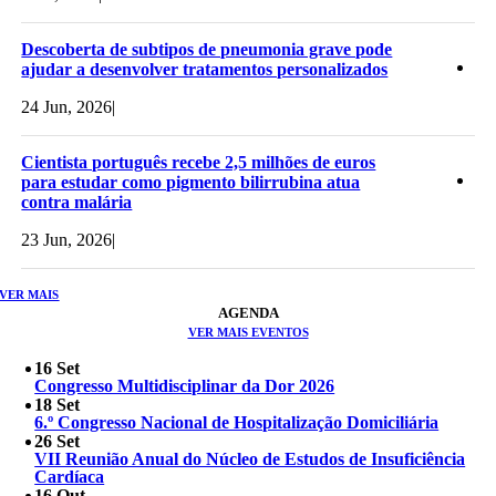
Descoberta de subtipos de pneumonia grave pode
ajudar a desenvolver tratamentos personalizados
24 Jun, 2026
|
Cientista português recebe 2,5 milhões de euros
para estudar como pigmento bilirrubina atua
contra malária
23 Jun, 2026
|
VER MAIS
AGENDA
VER MAIS EVENTOS
16 Set
Congresso Multidisciplinar da Dor 2026
18 Set
6.º Congresso Nacional de Hospitalização Domiciliária
26 Set
VII Reunião Anual do Núcleo de Estudos de Insuficiência
Cardíaca
16 Out