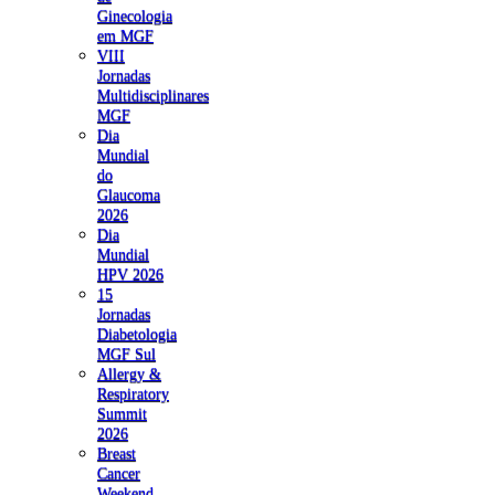
Ginecologia
em MGF
VIII
Jornadas
Multidisciplinares
MGF
Dia
Mundial
do
Glaucoma
2026
Dia
Mundial
HPV 2026
15
Jornadas
Diabetologia
MGF Sul
Allergy &
Respiratory
Summit
2026
Breast
Cancer
Weekend