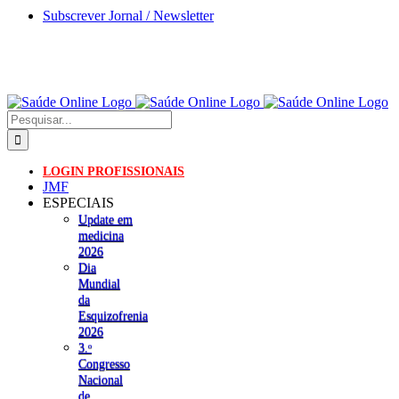
Skip
Subscrever Jornal / Newsletter
to
content
Pesquisar
LOGIN PROFISSIONAIS
JMF
ESPECIAIS
Update em
medicina
2026
Dia
Mundial
da
Esquizofrenia
2026
3.ᵒ
Congresso
Nacional
de