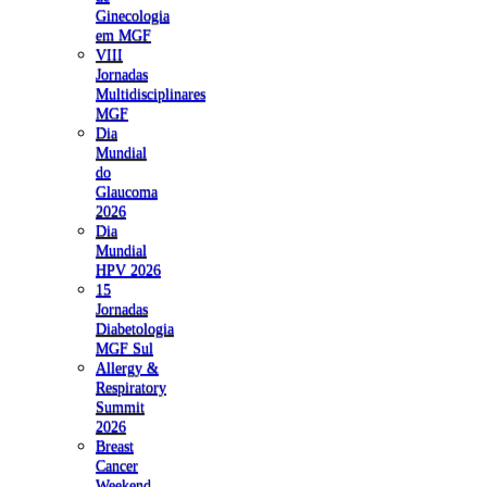
Ginecologia
em MGF
VIII
Jornadas
Multidisciplinares
MGF
Dia
Mundial
do
Glaucoma
2026
Dia
Mundial
HPV 2026
15
Jornadas
Diabetologia
MGF Sul
Allergy &
Respiratory
Summit
2026
Breast
Cancer
Weekend