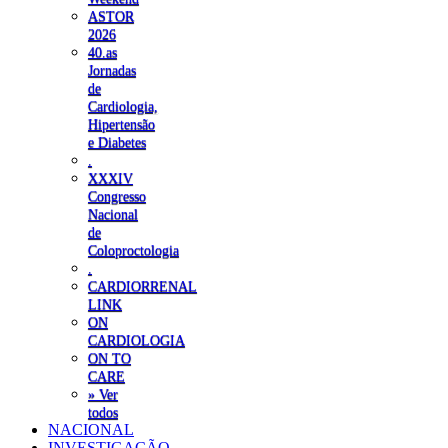
ASTOR
2026
40.as
Jornadas
de
Cardiologia,
Hipertensão
e Diabetes
.
XXXIV
Congresso
Nacional
de
Coloproctologia
.
CARDIORRENAL
LINK
ON
CARDIOLOGIA
ON TO
CARE
» Ver
todos
NACIONAL
INVESTIGAÇÃO