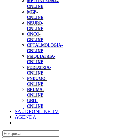
MED.INTERNA-
ONLINE
MGF-
ONLINE
NEURO-
ONLINE
ONCO-
ONLINE
OFTALMOLOGIA-
ONLINE
PSIQUIATRIA-
ONLINE
PEDIATRIA-
ONLINE
PNEUMO-
ONLINE
REUMA-
ONLINE
URO-
ONLINE
SAÚDEONLINE TV
AGENDA
Pesquisar