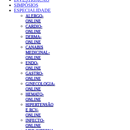
SIMPÓSIOS
ESPECIALIDADE
ALERGO-
ONLINE
CARDIO-
ONLINE
DERMA-
ONLINE
CANABIS
MEDICINAL-
ONLINE
ENDO-
ONLINE
GASTRO-
ONLINE
GINECOLOGIA-
ONLINE
HEMATO-
ONLINE
HIPERTENSÃO
E RCV-
ONLINE
INFECTO-
ONLINE