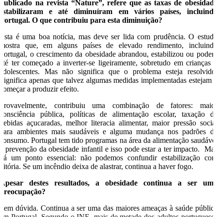
publicado na revista “Nature”, refere que as taxas de obesidad
estabilizaram e até diminuíram em vários países, incluind
Portugal. O que contribuiu para esta diminuição?
Esta é uma boa notícia, mas deve ser lida com prudência. O estud
mostra que, em alguns países de elevado rendimento, incluind
Portugal, o crescimento da obesidade abrandou, estabilizou ou poder
até ter começado a inverter-se ligeiramente, sobretudo em crianças 
adolescentes. Mas não significa que o problema esteja resolvido
Significa apenas que talvez algumas medidas implementadas estejam 
começar a produzir efeito.
Provavelmente, contribuiu uma combinação de fatores: maio
consciência pública, políticas de alimentação escolar, taxação d
bebidas açucaradas, melhor literacia alimentar, maior pressão socia
para ambientes mais saudáveis e alguma mudança nos padrões d
consumo. Portugal tem tido programas na área da alimentação saudáve
e prevenção da obesidade infantil e isso pode estar a ter impacto. Ma
há um ponto essencial: não podemos confundir estabilização co
vitória. Se um incêndio deixa de alastrar, continua a haver fogo.
Apesar destes resultados, a obesidade continua a ser um
preocupação?
Sem dúvida. Continua a ser uma das maiores ameaças à saúde públic
em Portugal. Segundo o INE, mais de metade dos adultos portuguese