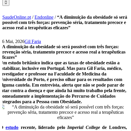
SaudeOnline.pt
/
Endonline
/
“A diminuição da obesidade só será
possível com três forças: prevenção séria, tratamento precoce e
acesso real a terapêuticas eficazes”
26 Mai, 2026
Gil Faria
“A diminuição da obesidade só será possível com três forças:
prevenção séria, tratamento precoce e acesso real a terapêuticas
eficazes”
Um estudo britânico indica que as taxas de obesidade estão a
estabilizar, inclusive em Portugal. Mas para Gil Faria, médico,
investigador e professor na Faculdade de Medicina da
Universidade do Porto, é preciso olhar para os resultados com
alguma cautela. Em entrevista, alerta que não se pode parar de
lutar contra a doença e que ainda há muito trabalho pela frente,
nomeadamente a implementação do Percurso de Cuidados
Integrados para a Pessoa com Obesidade.
O
estudo
recente, liderado pelo
Imperial College
de Londres, 