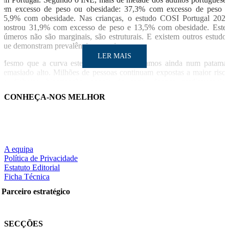
tem excesso de peso ou obesidade: 37,3% com excesso de peso 
15,9% com obesidade. Nas crianças, o estudo COSI Portugal 202
mostrou 31,9% com excesso de peso e 13,5% com obesidade. Este
números não são marginais, são estruturais. E existem outros estudo
que demonstram prevalências superiores.
LER MAIS
Mesmo que a curva esteja a estabilizar, estamos ainda num patama
demasiado alto. Milhões de pessoas continuam expostas a maior risc
de diabetes, hipertensão, apneia do sono, doença cardiovascular
doença hepática metabólica, infertilidade e vários tipos de cancro. 
CONHEÇA-NOS MELHOR
obesidade não deixou de ser preocupante, porque cresceu menos
Continua a ser preocupante porque já cresceu demasiado.
“Algo bem mais difícil é a
implementação prática. Apesar da
A equipa
excelente capacidade técnica e
Política de Privacidade
Estatuto Editorial
humana, o acesso ainda é difícil.
Ficha Técnica
Muitos doentes continuam perdidos
Parceiro estratégico
entre consultas, listas de espera e
respostas fragmentadas”
LER MAIS
SECÇÕES