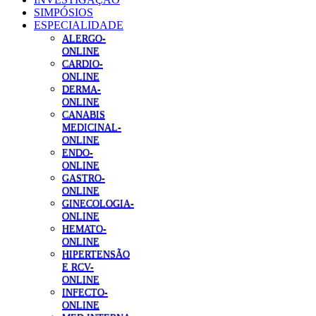
SIMPÓSIOS
ESPECIALIDADE
ALERGO-
ONLINE
CARDIO-
ONLINE
DERMA-
ONLINE
CANABIS
MEDICINAL-
ONLINE
ENDO-
ONLINE
GASTRO-
ONLINE
GINECOLOGIA-
ONLINE
HEMATO-
ONLINE
HIPERTENSÃO
E RCV-
ONLINE
INFECTO-
ONLINE