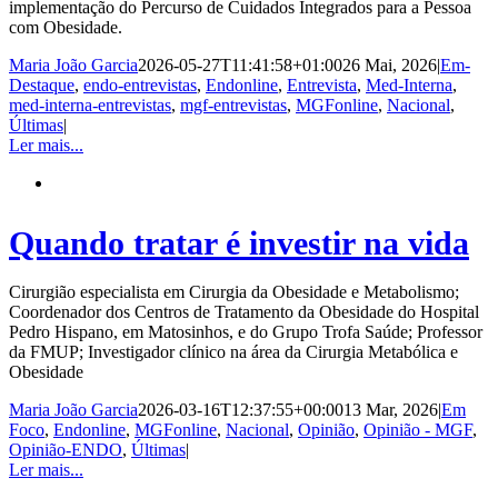
implementação do Percurso de Cuidados Integrados para a Pessoa
com Obesidade.
Maria João Garcia
2026-05-27T11:41:58+01:00
26 Mai, 2026
|
Em-
Destaque
,
endo-entrevistas
,
Endonline
,
Entrevista
,
Med-Interna
,
med-interna-entrevistas
,
mgf-entrevistas
,
MGFonline
,
Nacional
,
Últimas
|
Ler mais...
Quando tratar é investir na vida
Cirurgião especialista em Cirurgia da Obesidade e Metabolismo;
Coordenador dos Centros de Tratamento da Obesidade do Hospital
Pedro Hispano, em Matosinhos, e do Grupo Trofa Saúde; Professor
da FMUP; Investigador clínico na área da Cirurgia Metabólica e
Obesidade
Maria João Garcia
2026-03-16T12:37:55+00:00
13 Mar, 2026
|
Em
Foco
,
Endonline
,
MGFonline
,
Nacional
,
Opinião
,
Opinião - MGF
,
Opinião-ENDO
,
Últimas
|
Ler mais...