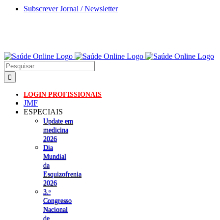
Skip
Subscrever Jornal / Newsletter
to
content
Pesquisar
LOGIN PROFISSIONAIS
JMF
ESPECIAIS
Update em
medicina
2026
Dia
Mundial
da
Esquizofrenia
2026
3.ᵒ
Congresso
Nacional
de