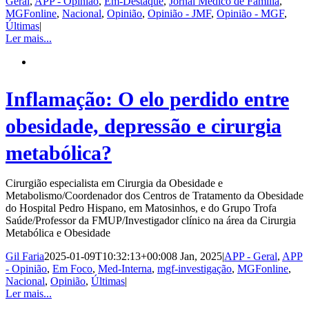
Geral
,
APP - Opinião
,
Em-Destaque
,
Jornal Médico de Família
,
MGFonline
,
Nacional
,
Opinião
,
Opinião - JMF
,
Opinião - MGF
,
Últimas
|
Ler mais...
Inflamação: O elo perdido entre
obesidade, depressão e cirurgia
metabólica?
Cirurgião especialista em Cirurgia da Obesidade e
Metabolismo/Coordenador dos Centros de Tratamento da Obesidade
do Hospital Pedro Hispano, em Matosinhos, e do Grupo Trofa
Saúde/Professor da FMUP/Investigador clínico na área da Cirurgia
Metabólica e Obesidade
Gil Faria
2025-01-09T10:32:13+00:00
8 Jan, 2025
|
APP - Geral
,
APP
- Opinião
,
Em Foco
,
Med-Interna
,
mgf-investigação
,
MGFonline
,
Nacional
,
Opinião
,
Últimas
|
Ler mais...