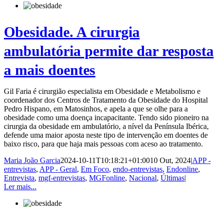
Obesidade. A cirurgia
ambulatória permite dar resposta
a mais doentes
Gil Faria é cirurgião especialista em Obesidade e Metabolismo e
coordenador dos Centros de Tratamento da Obesidade do Hospital
Pedro Hispano, em Matosinhos, e apela a que se olhe para a
obesidade como uma doença incapacitante. Tendo sido pioneiro na
cirurgia da obesidade em ambulatório, a nível da Península Ibérica,
defende uma maior aposta neste tipo de intervenção em doentes de
baixo risco, para que haja mais pessoas com aceso ao tratamento.
Maria João Garcia
2024-10-11T10:18:21+01:00
10 Out, 2024
|
APP -
entrevistas
,
APP - Geral
,
Em Foco
,
endo-entrevistas
,
Endonline
,
Entrevista
,
mgf-entrevistas
,
MGFonline
,
Nacional
,
Últimas
|
Ler mais...