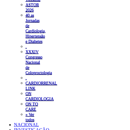
ASTOR
2026
40.as
Jornadas
de
Cardiologia,
Hipertensão
e Diabetes
.
XXXIV
Congresso
Nacional
de
Coloproctologia
.
CARDIORRENAL
LINK
ON
CARDIOLOGIA
ON TO
CARE
» Ver
todos
NACIONAL
INVESTIGAÇÃO