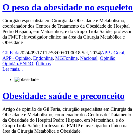
O peso da obesidade no esqueleto
Cirurgião especialista em Cirurgia da Obesidade e Metabolismo;
coordenador dos Centros de Tratamento da Obesidade do Hospital
Pedro Hispano, em Matosinhos, e do Grupo Trofa Saúde; professor
da FMUP; investigador clínico na área da Cirurgia Metabólica e
Obesidade
Gil Faria
2024-09-17T12:58:09+01:00
18 Set, 2024
|
APP - Geral
,
APP - Opinião
,
Endonline
,
MGFonline
,
Nacional
,
Opinião
,
Opinião-ENDO
,
Últimas
|
Ler mais...
Obesidade: saúde e preconceito
Artigo de opinião de Gil Faria, cirurgião especialista em Cirurgia da
Obesidade e Metabolismo, coordenador dos Centros de Tratamento
da Obesidade do Hospital Pedro Hispano, em Matosinhos, e do
Grupo Trofa Saúde, Professor da FMUP e investigador clínico na
área da Cirurgia Metabólica e Obesidade.