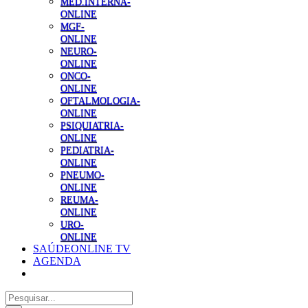
MED.INTERNA-
ONLINE
MGF-
ONLINE
NEURO-
ONLINE
ONCO-
ONLINE
OFTALMOLOGIA-
ONLINE
PSIQUIATRIA-
ONLINE
PEDIATRIA-
ONLINE
PNEUMO-
ONLINE
REUMA-
ONLINE
URO-
ONLINE
SAÚDEONLINE TV
AGENDA
Pesquisar