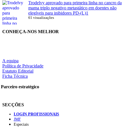
Trodelvy aprovado para primeira linha no cancro da
mama triplo negativo metastático em doentes não
elegíveis para inibidores PD-(L)1
61 visualizações
CONHEÇA-NOS MELHOR
A equipa
Política de Privacidade
Estatuto Editorial
Ficha Técnica
Parceiro estratégico
SECÇÕES
LOGIN PROFISSIONAIS
JMF
Especiais