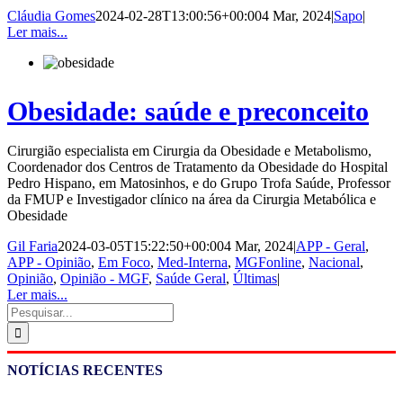
Cláudia Gomes
2024-02-28T13:00:56+00:00
4 Mar, 2024
|
Sapo
|
Ler mais...
Obesidade: saúde e preconceito
Cirurgião especialista em Cirurgia da Obesidade e Metabolismo,
Coordenador dos Centros de Tratamento da Obesidade do Hospital
Pedro Hispano, em Matosinhos, e do Grupo Trofa Saúde, Professor
da FMUP e Investigador clínico na área da Cirurgia Metabólica e
Obesidade
Gil Faria
2024-03-05T15:22:50+00:00
4 Mar, 2024
|
APP - Geral
,
APP - Opinião
,
Em Foco
,
Med-Interna
,
MGFonline
,
Nacional
,
Opinião
,
Opinião - MGF
,
Saúde Geral
,
Últimas
|
Ler mais...
Pesquisar
NOTÍCIAS RECENTES