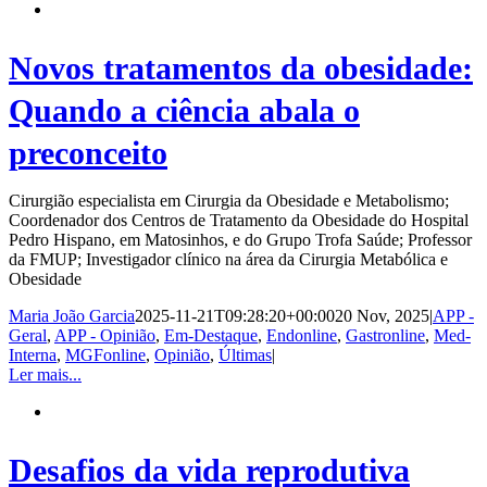
Novos tratamentos da obesidade:
Quando a ciência abala o
preconceito
Cirurgião especialista em Cirurgia da Obesidade e Metabolismo;
Coordenador dos Centros de Tratamento da Obesidade do Hospital
Pedro Hispano, em Matosinhos, e do Grupo Trofa Saúde; Professor
da FMUP; Investigador clínico na área da Cirurgia Metabólica e
Obesidade
Maria João Garcia
2025-11-21T09:28:20+00:00
20 Nov, 2025
|
APP -
Geral
,
APP - Opinião
,
Em-Destaque
,
Endonline
,
Gastronline
,
Med-
Interna
,
MGFonline
,
Opinião
,
Últimas
|
Ler mais...
Desafios da vida reprodutiva