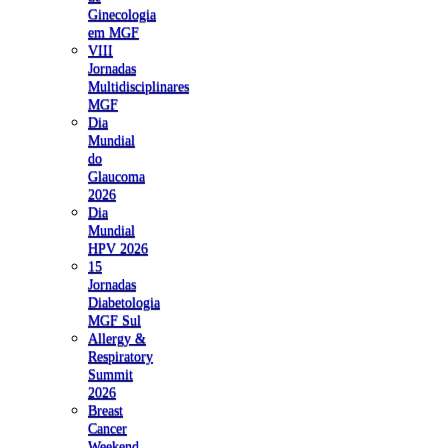
Ginecologia
em MGF
VIII
Jornadas
Multidisciplinares
MGF
Dia
Mundial
do
Glaucoma
2026
Dia
Mundial
HPV 2026
15
Jornadas
Diabetologia
MGF Sul
Allergy &
Respiratory
Summit
2026
Breast
Cancer
Weekend