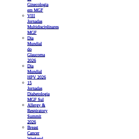
Ginecologia
em MGF
VIII
Jornadas
Multidisciplinares
MGF
Dia
Mundial
do
Glaucoma
2026
Dia
Mundial
HPV 2026
15
Jornadas
Diabetologia
MGF Sul
Allergy &
Respiratory
Summit
2026
Breast
Cancer
Weekend