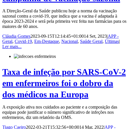
A Direção-Geral da Saúde publicou hoje a norma da vacinação
sazonal contra a covid-19, que indica que a vacina é adaptada à
época 2023-2024 e será pela primeira vez feita nas farmácias para os
maiores de 60 anos.
Cláudia Gomes
2023-09-15T12:14:45+01:00
14 Set, 2023
|
APP -
Geral
,
Covid-19
,
Em-Destaque
,
Nacional
,
Saúde Geral
,
Últimas
|
Ler mais...
Taxa de infeção por SARS-CoV-2
em enfermeiros foi o dobro da
dos médicos na Europa
A exposição ativa nos cuidados ao paciente e a composição das
equipas pode justificar o número significativo de infeções nos
enfermeiros, diz um relatório da OMS.
Tiago Caeiro
2022-03-21T15:32:56+00:00
14 Mar, 2022
|
APP -