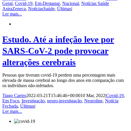
Geral
,
Covid-19
,
Em-Destaque
,
Nacional
,
Notícias Saúde
AstraZeneca
,
NotíciasSaúde
,
Últimas
|
Ler mais...
Estudo. Até a infeção leve por
SARS-CoV-2 pode provocar
alterações cerebrais
Pessoas que tiveram covid-19 perdem uma percentagem mais
elevada de massa cerebral ao longo dos anos em comparação com
os indivíduos não-infetados.
Tiago Caeiro
2022-03-21T15:46:46+00:00
10 Mar, 2022
|
Covid-19
,
Em Foco
,
Investigação
,
neuro-investigação
,
Neuroline
,
Notícia
Fechada
,
Últimas
|
Ler mais...