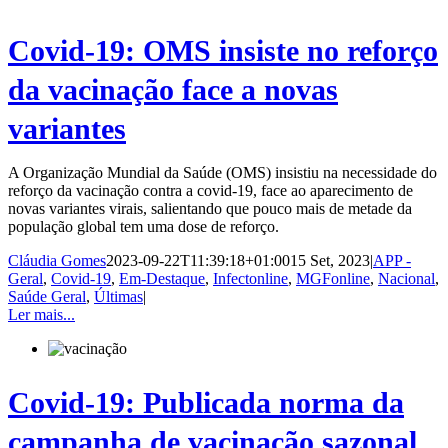
Covid-19: OMS insiste no reforço
da vacinação face a novas
variantes
A Organização Mundial da Saúde (OMS) insistiu na necessidade do
reforço da vacinação contra a covid-19, face ao aparecimento de
novas variantes virais, salientando que pouco mais de metade da
população global tem uma dose de reforço.
Cláudia Gomes
2023-09-22T11:39:18+01:00
15 Set, 2023
|
APP -
Geral
,
Covid-19
,
Em-Destaque
,
Infectonline
,
MGFonline
,
Nacional
,
Saúde Geral
,
Últimas
|
Ler mais...
Covid-19: Publicada norma da
campanha de vacinação sazonal