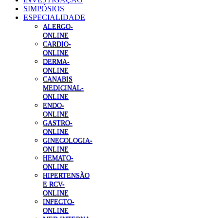
SIMPÓSIOS
ESPECIALIDADE
ALERGO-
ONLINE
CARDIO-
ONLINE
DERMA-
ONLINE
CANABIS
MEDICINAL-
ONLINE
ENDO-
ONLINE
GASTRO-
ONLINE
GINECOLOGIA-
ONLINE
HEMATO-
ONLINE
HIPERTENSÃO
E RCV-
ONLINE
INFECTO-
ONLINE