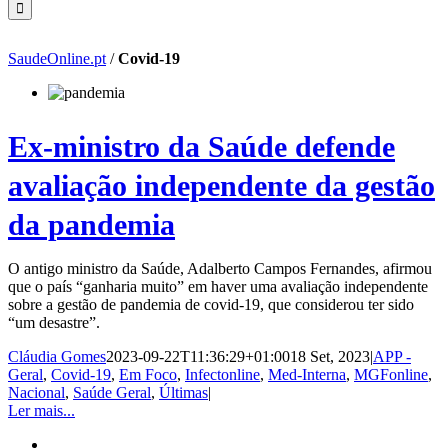
SaudeOnline.pt
/
Covid-19
Ex-ministro da Saúde defende
avaliação independente da gestão
da pandemia
O antigo ministro da Saúde, Adalberto Campos Fernandes, afirmou
que o país “ganharia muito” em haver uma avaliação independente
sobre a gestão de pandemia de covid-19, que considerou ter sido
“um desastre”.
Cláudia Gomes
2023-09-22T11:36:29+01:00
18 Set, 2023
|
APP -
Geral
,
Covid-19
,
Em Foco
,
Infectonline
,
Med-Interna
,
MGFonline
,
Nacional
,
Saúde Geral
,
Últimas
|
Ler mais...