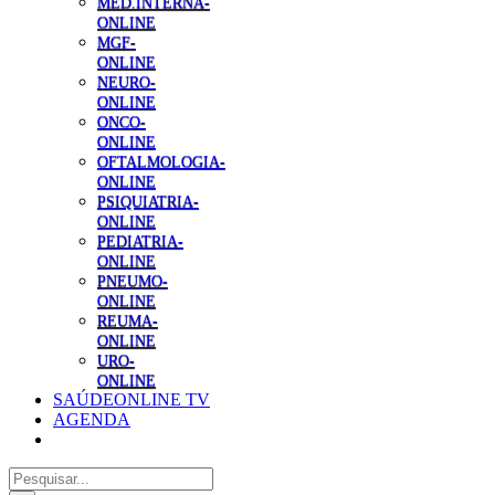
MED.INTERNA-
ONLINE
MGF-
ONLINE
NEURO-
ONLINE
ONCO-
ONLINE
OFTALMOLOGIA-
ONLINE
PSIQUIATRIA-
ONLINE
PEDIATRIA-
ONLINE
PNEUMO-
ONLINE
REUMA-
ONLINE
URO-
ONLINE
SAÚDEONLINE TV
AGENDA
Pesquisar