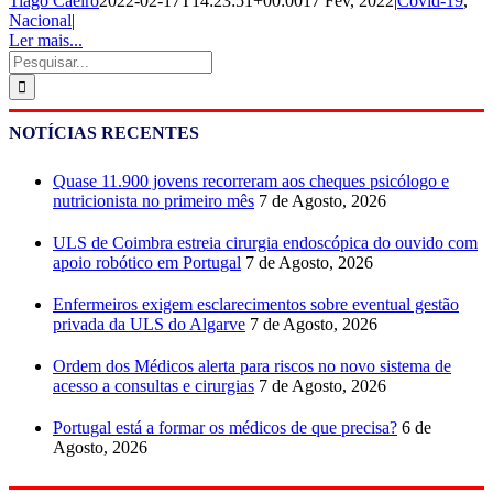
Tiago Caeiro
2022-02-17T14:23:51+00:00
17 Fev, 2022
|
Covid-19
,
Nacional
|
Ler mais...
Pesquisar
NOTÍCIAS RECENTES
Quase 11.900 jovens recorreram aos cheques psicólogo e
nutricionista no primeiro mês
7 de Agosto, 2026
ULS de Coimbra estreia cirurgia endoscópica do ouvido com
apoio robótico em Portugal
7 de Agosto, 2026
Enfermeiros exigem esclarecimentos sobre eventual gestão
privada da ULS do Algarve
7 de Agosto, 2026
Ordem dos Médicos alerta para riscos no novo sistema de
acesso a consultas e cirurgias
7 de Agosto, 2026
Portugal está a formar os médicos de que precisa?
6 de
Agosto, 2026