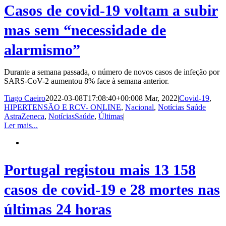
Casos de covid-19 voltam a subir
mas sem “necessidade de
alarmismo”
Durante a semana passada, o número de novos casos de infeção por
SARS-CoV-2 aumentou 8% face à semana anterior.
Tiago Caeiro
2022-03-08T17:08:40+00:00
8 Mar, 2022
|
Covid-19
,
HIPERTENSÃO E RCV- ONLINE
,
Nacional
,
Notícias Saúde
AstraZeneca
,
NotíciasSaúde
,
Últimas
|
Ler mais...
Portugal registou mais 13 158
casos de covid-19 e 28 mortes nas
últimas 24 horas