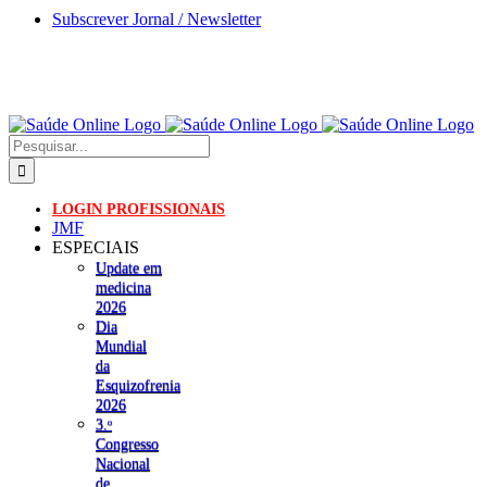
Skip
Subscrever Jornal / Newsletter
to
content
Pesquisar
LOGIN PROFISSIONAIS
JMF
ESPECIAIS
Update em
medicina
2026
Dia
Mundial
da
Esquizofrenia
2026
3.ᵒ
Congresso
Nacional
de