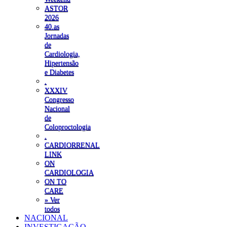
ASTOR
2026
40.as
Jornadas
de
Cardiologia,
Hipertensão
e Diabetes
.
XXXIV
Congresso
Nacional
de
Coloproctologia
.
CARDIORRENAL
LINK
ON
CARDIOLOGIA
ON TO
CARE
» Ver
todos
NACIONAL
INVESTIGAÇÃO