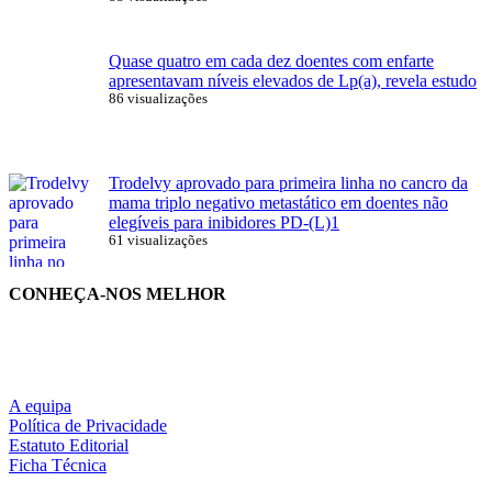
Quase quatro em cada dez doentes com enfarte
apresentavam níveis elevados de Lp(a), revela estudo
86 visualizações
Trodelvy aprovado para primeira linha no cancro da
mama triplo negativo metastático em doentes não
elegíveis para inibidores PD-(L)1
61 visualizações
CONHEÇA-NOS MELHOR
A equipa
Política de Privacidade
Estatuto Editorial
Ficha Técnica