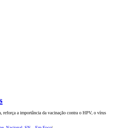
s
a, reforça a importância da vacinação contra o HPV, o vírus
ne
,
Nacional
,
SN – Em Foco
|