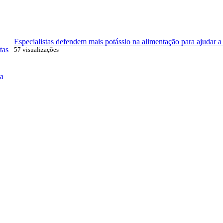
Especialistas defendem mais potássio na alimentação para ajudar a 
57 visualizações