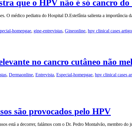
tra que o HPV não é só cancro do 
es. O médico pediatra do Hospital D.Estefânia salienta a importância d
pecial-homepgae
,
gine-entrevistas
,
Gineonline
,
hpv clinical cases artigo
elevante no cancro cutâneo não m
stas
,
Dermaonline
,
Entrevista
,
Especial-homepgae
,
hpv clinical cases ar
asos são provocados pelo HPV
sos está a decorrer, falámos com o Dr. Pedro Montalvão, membro do júr