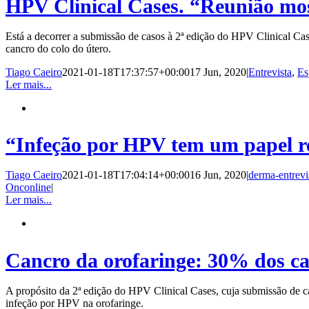
HPV Clinical Cases. “Reunião mos
Está a decorrer a submissão de casos à 2ª edição do HPV Clinical Cas
cancro do colo do útero.
Tiago Caeiro
2021-01-18T17:37:57+00:00
17 Jun, 2020
|
Entrevista
,
Es
Ler mais...
“Infeção por HPV tem um papel r
Tiago Caeiro
2021-01-18T17:04:14+00:00
16 Jun, 2020
|
derma-entrevi
Onconline
|
Ler mais...
Cancro da orofaringe: 30% dos c
A propósito da 2ª edição do HPV Clinical Cases, cuja submissão de ca
infeção por HPV na orofaringe.