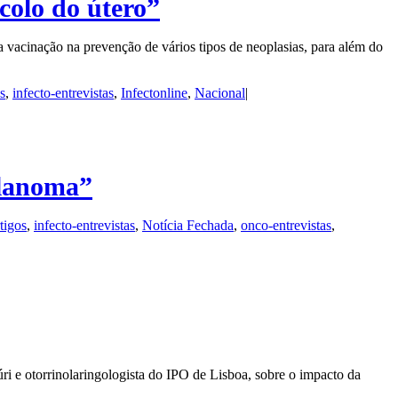
colo do útero”
a vacinação na prevenção de vários tipos de neoplasias, para além do
s
,
infecto-entrevistas
,
Infectonline
,
Nacional
|
elanoma”
tigos
,
infecto-entrevistas
,
Notícia Fechada
,
onco-entrevistas
,
i e otorrinolaringologista do IPO de Lisboa, sobre o impacto da