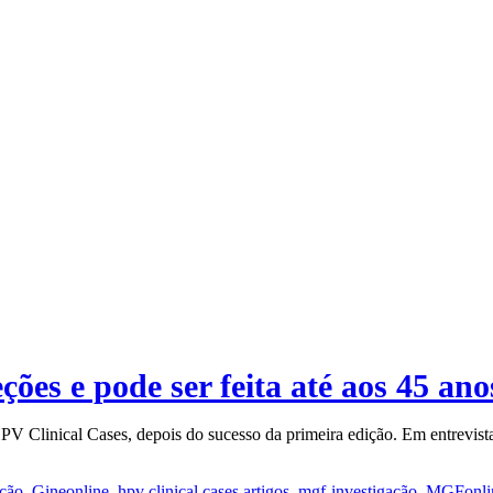
ões e pode ser feita até aos 45 ano
 HPV Clinical Cases, depois do sucesso da primeira edição. Em entrevist
ação
,
Gineonline
,
hpv clinical cases artigos
,
mgf-investigação
,
MGFonli