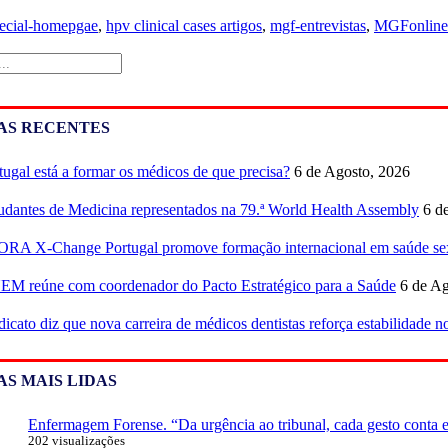
ecial-homepgae
,
hpv clinical cases artigos
,
mgf-entrevistas
,
MGFonline
AS RECENTES
tugal está a formar os médicos de que precisa?
6 de Agosto, 2026
udantes de Medicina representados na 79.ª World Health Assembly
6 d
RA X-Change Portugal promove formação internacional em saúde sex
M reúne com coordenador do Pacto Estratégico para a Saúde
6 de Ag
dicato diz que nova carreira de médicos dentistas reforça estabilidade 
AS MAIS LIDAS
Enfermagem Forense. “Da urgência ao tribunal, cada gesto conta e 
202 visualizações