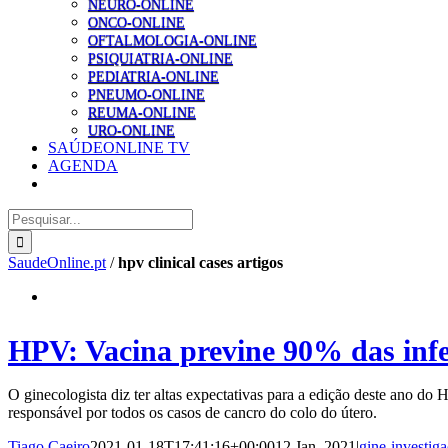
NEURO-ONLINE
ONCO-ONLINE
OFTALMOLOGIA-ONLINE
PSIQUIATRIA-ONLINE
PEDIATRIA-ONLINE
PNEUMO-ONLINE
REUMA-ONLINE
URO-ONLINE
SAÚDEONLINE TV
AGENDA
Pesquisar
SaudeOnline.pt
/
hpv clinical cases artigos
HPV: Vacina previne 90% das infeç
O ginecologista diz ter altas expectativas para a edição deste ano do
responsável por todos os casos de cancro do colo do útero.
Tiago Caeiro
2021-01-18T17:41:16+00:00
12 Jan, 2021
|
gine-investig