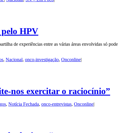
s pelo HPV
tilha de experiências entre as várias áreas envolvidas só pode
os
,
Nacional
,
onco-investigação
,
Onconline
|
e-nos exercitar o raciocínio”
igos
,
Notícia Fechada
,
onco-entrevistas
,
Onconline
|