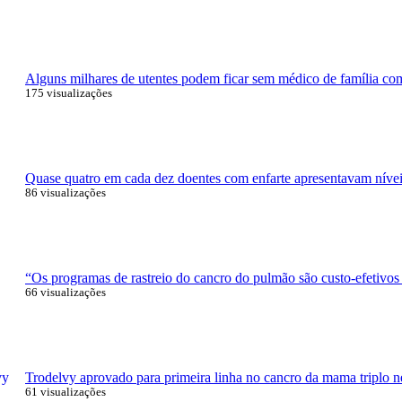
Alguns milhares de utentes podem ficar sem médico de família com 
175 visualizações
Quase quatro em cada dez doentes com enfarte apresentavam níveis
86 visualizações
“Os programas de rastreio do cancro do pulmão são custo-efetivos
66 visualizações
Trodelvy aprovado para primeira linha no cancro da mama triplo n
61 visualizações