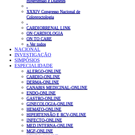
Hipertensão e Diabetes
.
XXXIV Congresso Nacional de
Coloproctologia
.
CARDIORRENAL LINK
ON CARDIOLOGIA
ON TO CARE
» Ver todos
NACIONAL
INVESTIGAÇÃO
SIMPÓSIOS
ESPECIALIDADE
ALERGO-ONLINE
CARDIO-ONLINE
DERMA-ONLINE
CANABIS MEDICINAL-ONLINE
ENDO-ONLINE
GASTRO-ONLINE
GINECOLOGIA-ONLINE
HEMATO-ONLINE
HIPERTENSÃO E RCV-ONLINE
INFECTO-ONLINE
MED.INTERNA-ONLINE
MGF-ONLINE