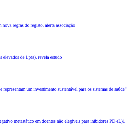
nova regras do registo, alerta associação
 elevados de Lp(a), revela estudo
 e representam um investimento sustentável para os sistemas de saúde”
egativo metastático em doentes não elegíveis para inibidores PD-(L)1