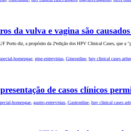
cros da vulva e vagina são causado
 Porto diz, a propósito da 2ªedição dos HPV Clinical Cases, que a "par
special-homepgae
,
gine-entrevistas
,
Gineonline
,
hpv clinical cases artig
resentação de casos clínicos permit
pecial-homepgae
,
gastro-entrevistas
,
Gastronline
,
hpv clinical cases art