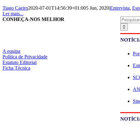
Tiago Caeiro
2020-07-01T14:56:39+01:00
5 Jun, 2020
|
Entrevista
,
Esp
Ler mais...
Pesquisar
CONHEÇA-NOS MELHOR
NOTÍCI
A equipa
Por
Política de Privacidade
Estatuto Editorial
Est
Ficha Técnica
SCO
ANE
Sin
NOTÍCI