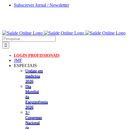
Skip
Subscrever Jornal / Newsletter
to
content
Pesquisar
LOGIN PROFISSIONAIS
JMF
ESPECIAIS
Update em
medicina
2026
Dia
Mundial
da
Esquizofrenia
2026
3.ᵒ
Congresso
Nacional
de