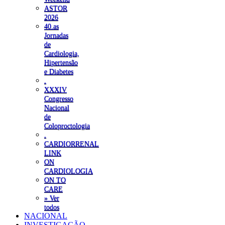
ASTOR
2026
40.as
Jornadas
de
Cardiologia,
Hipertensão
e Diabetes
.
XXXIV
Congresso
Nacional
de
Coloproctologia
.
CARDIORRENAL
LINK
ON
CARDIOLOGIA
ON TO
CARE
» Ver
todos
NACIONAL
INVESTIGAÇÃO