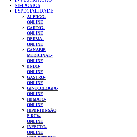
SIMPÓSIOS
ESPECIALIDADE
ALERGO-
ONLINE
CARDIO-
ONLINE
DERMA-
ONLINE
CANABIS
MEDICINAL-
ONLINE
ENDO-
ONLINE
GASTRO-
ONLINE
GINECOLOGIA-
ONLINE
HEMATO-
ONLINE
HIPERTENSÃO
E RCV-
ONLINE
INFECTO-
ONLINE