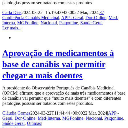
patologias possam ser tratados com estes produtos.
Carla Dias
2024-03-22T15:19:43+00:00
22 Mar, 2024
|
3.ª
Conferência Canábis Medicinal
,
APP - Geral
,
Dor-Online
,
Med-
Interna
,
MGFonline
,
Nacional
,
Psiqonline
,
Saúde Geral
|
Ler mais...
Aprovação de medicamentos à
base de canábis vai permitir
chegar a mais doentes
A presidente do Observatório Português de Canábis Medicinal
(OPCM) afirmou que a aprovação de mais três medicamentos à base
de canábis vai permitir que “muito mais doentes” e com diferentes
patologias possam ser tratados com estes produtos.
Cláudia Gomes
2024-03-22T11:44:44+00:00
22 Mar, 2024
|
APP -
Geral
,
Dor-Online
,
Med-Interna
,
MGFonline
,
Nacional
,
Psiqonline
,
Saúde Geral
,
Últimas
|