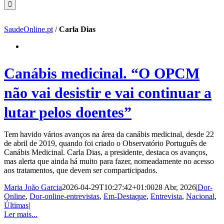
SaudeOnline.pt
/
Carla Dias
Canábis medicinal. “O OPCM
não vai desistir e vai continuar a
lutar pelos doentes”
Tem havido vários avanços na área da canábis medicinal, desde 22
de abril de 2019, quando foi criado o Observatório Português de
Canábis Medicinal. Carla Dias, a presidente, destaca os avanços,
mas alerta que ainda há muito para fazer, nomeadamente no acesso
aos tratamentos, que devem ser comparticipados.
Maria João Garcia
2026-04-29T10:27:42+01:00
28 Abr, 2026
|
Dor-
Online
,
Dor-online-entrevistas
,
Em-Destaque
,
Entrevista
,
Nacional
,
Últimas
|
Ler mais...