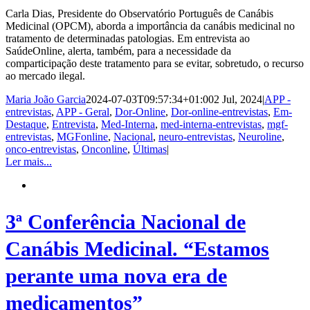
Carla Dias, Presidente do Observatório Português de Canábis
Medicinal (OPCM), aborda a importância da canábis medicinal no
tratamento de determinadas patologias. Em entrevista ao
SaúdeOnline, alerta, também, para a necessidade da
comparticipação deste tratamento para se evitar, sobretudo, o recurso
ao mercado ilegal.
Maria João Garcia
2024-07-03T09:57:34+01:00
2 Jul, 2024
|
APP -
entrevistas
,
APP - Geral
,
Dor-Online
,
Dor-online-entrevistas
,
Em-
Destaque
,
Entrevista
,
Med-Interna
,
med-interna-entrevistas
,
mgf-
entrevistas
,
MGFonline
,
Nacional
,
neuro-entrevistas
,
Neuroline
,
onco-entrevistas
,
Onconline
,
Últimas
|
Ler mais...
3ª Conferência Nacional de
Canábis Medicinal. “Estamos
perante uma nova era de
medicamentos”