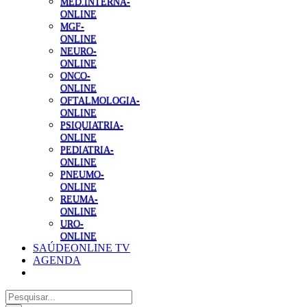
MED.INTERNA-
ONLINE
MGF-
ONLINE
NEURO-
ONLINE
ONCO-
ONLINE
OFTALMOLOGIA-
ONLINE
PSIQUIATRIA-
ONLINE
PEDIATRIA-
ONLINE
PNEUMO-
ONLINE
REUMA-
ONLINE
URO-
ONLINE
SAÚDEONLINE TV
AGENDA
Pesquisar