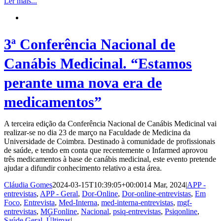
Ler mais...
3ª Conferência Nacional de
Canábis Medicinal. “Estamos
perante uma nova era de
medicamentos”
A terceira edição da Conferência Nacional de Canábis Medicinal vai
realizar-se no dia 23 de março na Faculdade de Medicina da
Universidade de Coimbra. Destinado à comunidade de profissionais
de saúde, e tendo em conta que recentemente o Infarmed aprovou
três medicamentos à base de canábis medicinal, este evento pretende
ajudar a difundir conhecimento relativo a esta área.
Cláudia Gomes
2024-03-15T10:39:05+00:00
14 Mar, 2024
|
APP -
entrevistas
,
APP - Geral
,
Dor-Online
,
Dor-online-entrevistas
,
Em
Foco
,
Entrevista
,
Med-Interna
,
med-interna-entrevistas
,
mgf-
entrevistas
,
MGFonline
,
Nacional
,
psiq-entrevistas
,
Psiqonline
,
Saúde Geral
,
Últimas
|