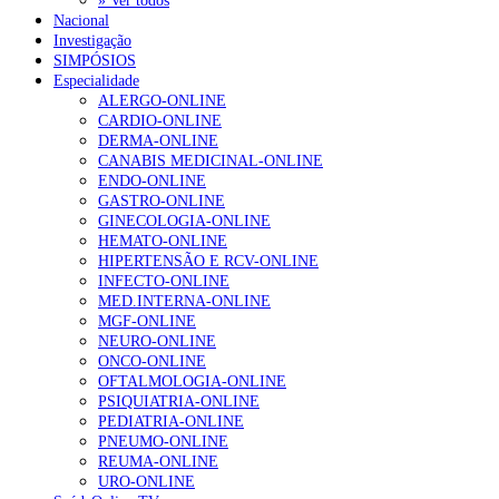
» Ver todos
Nacional
Investigação
SIMPÓSIOS
Especialidade
ALERGO-ONLINE
CARDIO-ONLINE
DERMA-ONLINE
CANABIS MEDICINAL-ONLINE
ENDO-ONLINE
GASTRO-ONLINE
GINECOLOGIA-ONLINE
HEMATO-ONLINE
HIPERTENSÃO E RCV-ONLINE
INFECTO-ONLINE
MED.INTERNA-ONLINE
MGF-ONLINE
NEURO-ONLINE
ONCO-ONLINE
OFTALMOLOGIA-ONLINE
PSIQUIATRIA-ONLINE
PEDIATRIA-ONLINE
PNEUMO-ONLINE
REUMA-ONLINE
URO-ONLINE