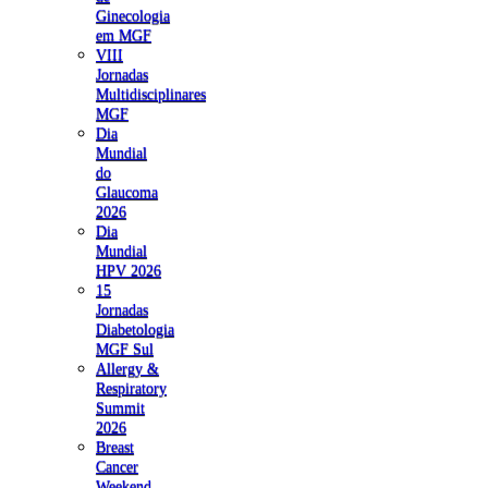
Ginecologia
em MGF
VIII
Jornadas
Multidisciplinares
MGF
Dia
Mundial
do
Glaucoma
2026
Dia
Mundial
HPV 2026
15
Jornadas
Diabetologia
MGF Sul
Allergy &
Respiratory
Summit
2026
Breast
Cancer
Weekend