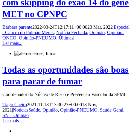
com skipping do exão 14 do gene
MET no CPNPC
Bárbara parente
2022-03-24T12:17:11+00:00
23 Mar, 2022
|
Especial
- Cancro do Pulmão Merck
,
Notícia Fechada
,
Opinião
,
Opinião-
ONCO
,
Opinião-PNEUMO
,
Últimas
|
Ler mais...
Todas as oportunidades são boas
para parar de fumar
Coordenador do Núcleo de Risco e Prevenção Vascular da SPMI
Tiago Caeiro
2021-11-18T13:30:23+00:00
18 Nov,
2021
|
NotíciasSaúde
,
Opinião
,
Opinião-PNEUMO
,
Saúde Geral
,
SN – Opinião
|
Ler mais...