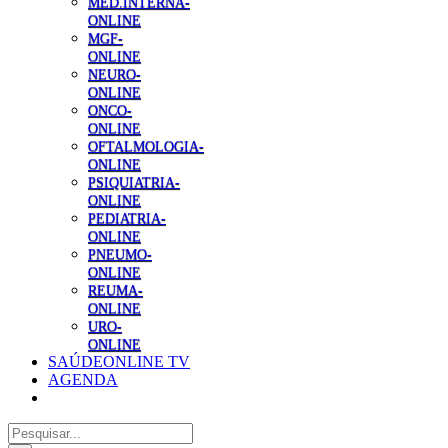
MED.INTERNA-
ONLINE
MGF-
ONLINE
NEURO-
ONLINE
ONCO-
ONLINE
OFTALMOLOGIA-
ONLINE
PSIQUIATRIA-
ONLINE
PEDIATRIA-
ONLINE
PNEUMO-
ONLINE
REUMA-
ONLINE
URO-
ONLINE
SAÚDEONLINE TV
AGENDA
Pesquisar