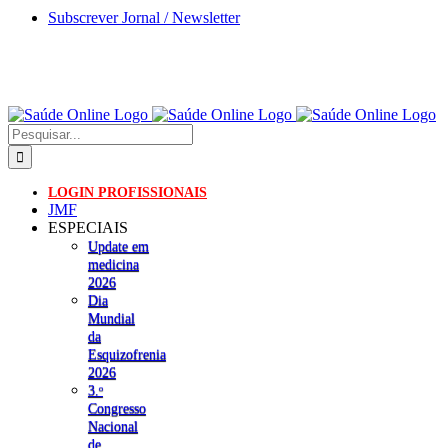
Skip
Subscrever Jornal / Newsletter
to
content
Pesquisar
LOGIN PROFISSIONAIS
JMF
ESPECIAIS
Update em
medicina
2026
Dia
Mundial
da
Esquizofrenia
2026
3.ᵒ
Congresso
Nacional
de