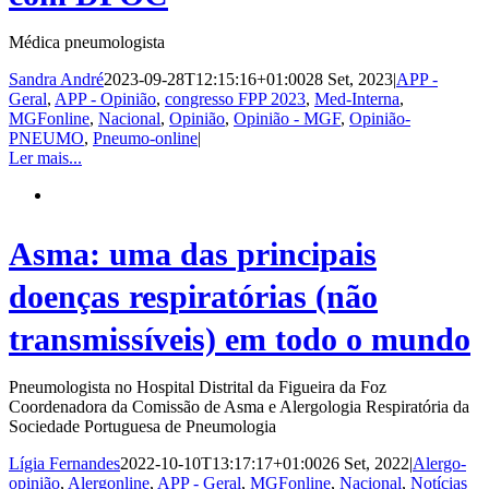
Médica pneumologista
Sandra André
2023-09-28T12:15:16+01:00
28 Set, 2023
|
APP -
Geral
,
APP - Opinião
,
congresso FPP 2023
,
Med-Interna
,
MGFonline
,
Nacional
,
Opinião
,
Opinião - MGF
,
Opinião-
PNEUMO
,
Pneumo-online
|
Ler mais...
Asma: uma das principais
doenças respiratórias (não
transmissíveis) em todo o mundo
Pneumologista no Hospital Distrital da Figueira da Foz
Coordenadora da Comissão de Asma e Alergologia Respiratória da
Sociedade Portuguesa de Pneumologia
Lígia Fernandes
2022-10-10T13:17:17+01:00
26 Set, 2022
|
Alergo-
opinião
,
Alergonline
,
APP - Geral
,
MGFonline
,
Nacional
,
Notícias