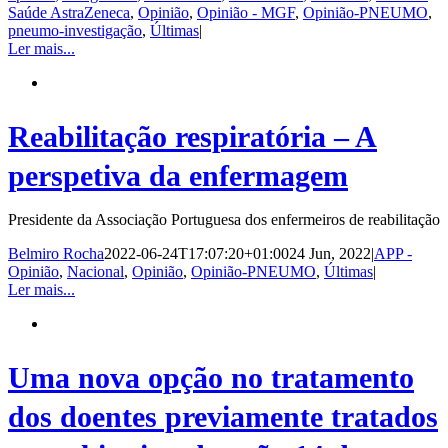
Saúde AstraZeneca
,
Opinião
,
Opinião - MGF
,
Opinião-PNEUMO
,
pneumo-investigação
,
Últimas
|
Ler mais...
Reabilitação respiratória – A
perspetiva da enfermagem
Presidente da Associação Portuguesa dos enfermeiros de reabilitação
Belmiro Rocha
2022-06-24T17:07:20+01:00
24 Jun, 2022
|
APP -
Opinião
,
Nacional
,
Opinião
,
Opinião-PNEUMO
,
Últimas
|
Ler mais...
Uma nova opção no tratamento
dos doentes previamente tratados