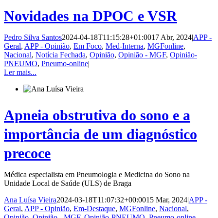
Novidades na DPOC e VSR
Pedro Silva Santos
2024-04-18T11:15:28+01:00
17 Abr, 2024
|
APP -
Geral
,
APP - Opinião
,
Em Foco
,
Med-Interna
,
MGFonline
,
Nacional
,
Notícia Fechada
,
Opinião
,
Opinião - MGF
,
Opinião-
PNEUMO
,
Pneumo-online
|
Ler mais...
Apneia obstrutiva do sono e a
importância de um diagnóstico
precoce
Médica especialista em Pneumologia e Medicina do Sono na
Unidade Local de Saúde (ULS) de Braga
Ana Luísa Vieira
2024-03-18T11:07:32+00:00
15 Mar, 2024
|
APP -
Geral
,
APP - Opinião
,
Em-Destaque
,
MGFonline
,
Nacional
,
Opinião
,
Opinião - MGF
,
Opinião-PNEUMO
,
Pneumo-online
,