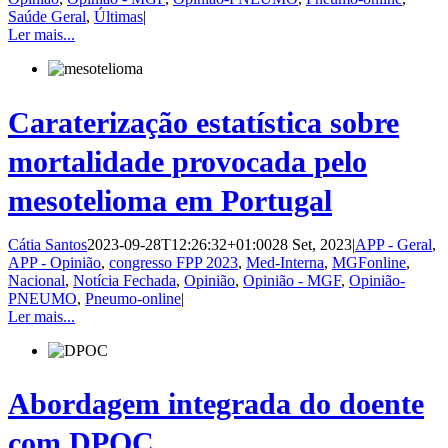
Saúde Geral
,
Últimas
|
Ler mais...
Caraterização estatística sobre
mortalidade provocada pelo
mesotelioma em Portugal
Cátia Santos
2023-09-28T12:26:32+01:00
28 Set, 2023
|
APP - Geral
,
APP - Opinião
,
congresso FPP 2023
,
Med-Interna
,
MGFonline
,
Nacional
,
Notícia Fechada
,
Opinião
,
Opinião - MGF
,
Opinião-
PNEUMO
,
Pneumo-online
|
Ler mais...
Abordagem integrada do doente
com DPOC