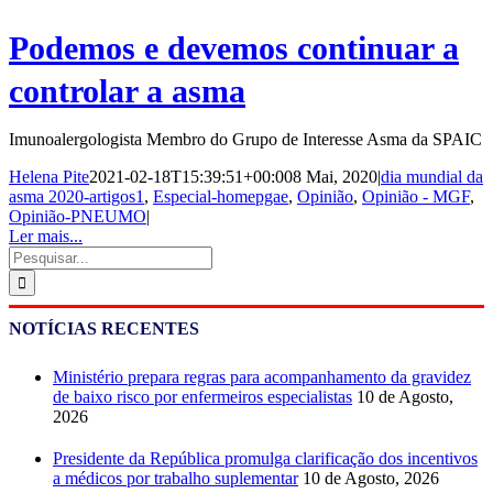
Podemos e devemos continuar a
controlar a asma
Imunoalergologista Membro do Grupo de Interesse Asma da SPAIC
Helena Pite
2021-02-18T15:39:51+00:00
8 Mai, 2020
|
dia mundial da
asma 2020-artigos1
,
Especial-homepgae
,
Opinião
,
Opinião - MGF
,
Opinião-PNEUMO
|
Ler mais...
Pesquisar
NOTÍCIAS RECENTES
Ministério prepara regras para acompanhamento da gravidez
de baixo risco por enfermeiros especialistas
10 de Agosto,
2026
Presidente da República promulga clarificação dos incentivos
a médicos por trabalho suplementar
10 de Agosto, 2026