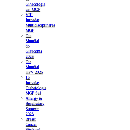
Ginecologia
em MGF
VIII
Jornadas
Multidisciplinares
MGF
Dia
Mundial
do
Glaucoma
2026
Dia
Mundial
HPV 2026
15
Jornadas
Diabetologia
MGF Sul
Allergy &
Respiratory
Summit
2026
Breast
Cancer
Weekend