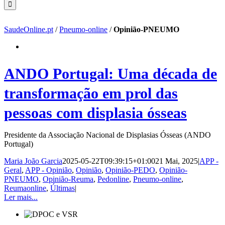
SaudeOnline.pt
/
Pneumo-online
/
Opinião-PNEUMO
ANDO Portugal: Uma década de
transformação em prol das
pessoas com displasia ósseas
Presidente da Associação Nacional de Displasias Ósseas (ANDO
Portugal)
Maria João Garcia
2025-05-22T09:39:15+01:00
21 Mai, 2025
|
APP -
Geral
,
APP - Opinião
,
Opinião
,
Opinião-PEDO
,
Opinião-
PNEUMO
,
Opinião-Reuma
,
Pedonline
,
Pneumo-online
,
Reumaonline
,
Últimas
|
Ler mais...