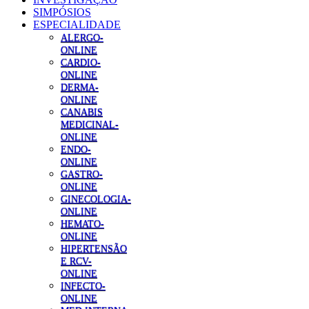
SIMPÓSIOS
ESPECIALIDADE
ALERGO-
ONLINE
CARDIO-
ONLINE
DERMA-
ONLINE
CANABIS
MEDICINAL-
ONLINE
ENDO-
ONLINE
GASTRO-
ONLINE
GINECOLOGIA-
ONLINE
HEMATO-
ONLINE
HIPERTENSÃO
E RCV-
ONLINE
INFECTO-
ONLINE