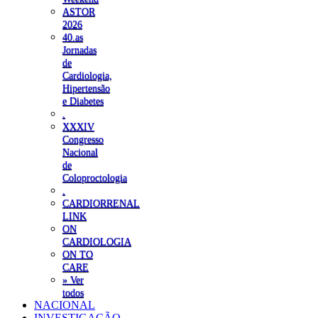
ASTOR
2026
40.as
Jornadas
de
Cardiologia,
Hipertensão
e Diabetes
.
XXXIV
Congresso
Nacional
de
Coloproctologia
.
CARDIORRENAL
LINK
ON
CARDIOLOGIA
ON TO
CARE
» Ver
todos
NACIONAL
INVESTIGAÇÃO