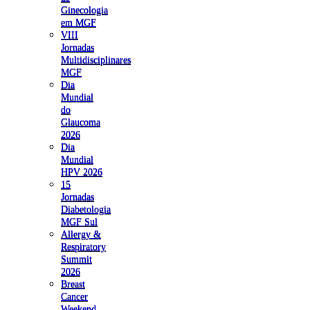
Ginecologia
em MGF
VIII
Jornadas
Multidisciplinares
MGF
Dia
Mundial
do
Glaucoma
2026
Dia
Mundial
HPV 2026
15
Jornadas
Diabetologia
MGF Sul
Allergy &
Respiratory
Summit
2026
Breast
Cancer
Weekend