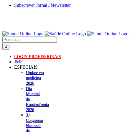
Skip
Subscrever Jornal / Newsletter
to
content
Pesquisar
LOGIN PROFISSIONAIS
JMF
ESPECIAIS
Update em
medicina
2026
Dia
Mundial
da
Esquizofrenia
2026
3.ᵒ
Congresso
Nacional
de