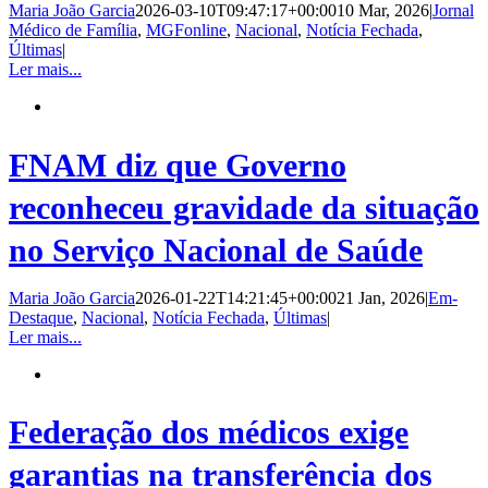
Maria João Garcia
2026-03-10T09:47:17+00:00
10 Mar, 2026
|
Jornal
Médico de Família
,
MGFonline
,
Nacional
,
Notícia Fechada
,
Últimas
|
Ler mais...
FNAM diz que Governo
reconheceu gravidade da situação
no Serviço Nacional de Saúde
Maria João Garcia
2026-01-22T14:21:45+00:00
21 Jan, 2026
|
Em-
Destaque
,
Nacional
,
Notícia Fechada
,
Últimas
|
Ler mais...
Federação dos médicos exige
garantias na transferência dos