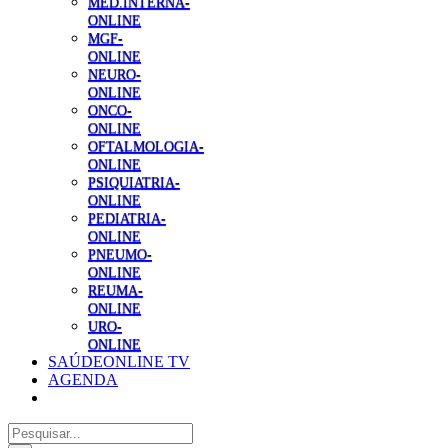
MED.INTERNA-
ONLINE
MGF-
ONLINE
NEURO-
ONLINE
ONCO-
ONLINE
OFTALMOLOGIA-
ONLINE
PSIQUIATRIA-
ONLINE
PEDIATRIA-
ONLINE
PNEUMO-
ONLINE
REUMA-
ONLINE
URO-
ONLINE
SAÚDEONLINE TV
AGENDA
Pesquisar