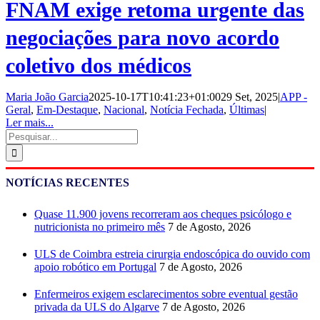
FNAM exige retoma urgente das
negociações para novo acordo
coletivo dos médicos
Maria João Garcia
2025-10-17T10:41:23+01:00
29 Set, 2025
|
APP -
Geral
,
Em-Destaque
,
Nacional
,
Notícia Fechada
,
Últimas
|
Ler mais...
Pesquisar
NOTÍCIAS RECENTES
Quase 11.900 jovens recorreram aos cheques psicólogo e
nutricionista no primeiro mês
7 de Agosto, 2026
ULS de Coimbra estreia cirurgia endoscópica do ouvido com
apoio robótico em Portugal
7 de Agosto, 2026
Enfermeiros exigem esclarecimentos sobre eventual gestão
privada da ULS do Algarve
7 de Agosto, 2026