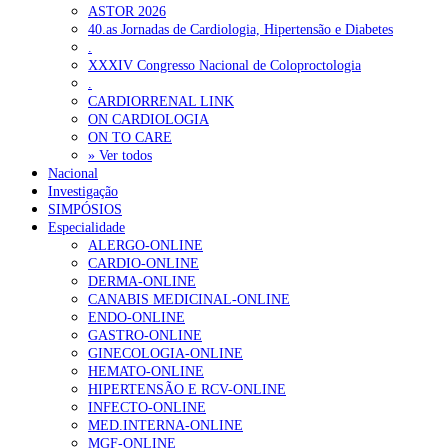
ASTOR 2026
40.as Jornadas de Cardiologia, Hipertensão e Diabetes
.
XXXIV Congresso Nacional de Coloproctologia
.
CARDIORRENAL LINK
ON CARDIOLOGIA
ON TO CARE
» Ver todos
Nacional
Investigação
SIMPÓSIOS
Especialidade
ALERGO-ONLINE
CARDIO-ONLINE
DERMA-ONLINE
CANABIS MEDICINAL-ONLINE
ENDO-ONLINE
GASTRO-ONLINE
GINECOLOGIA-ONLINE
HEMATO-ONLINE
HIPERTENSÃO E RCV-ONLINE
INFECTO-ONLINE
MED.INTERNA-ONLINE
MGF-ONLINE