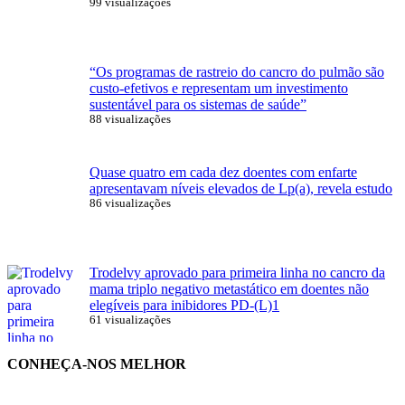
99 visualizações
“Os programas de rastreio do cancro do pulmão são
custo-efetivos e representam um investimento
sustentável para os sistemas de saúde”
88 visualizações
Quase quatro em cada dez doentes com enfarte
apresentavam níveis elevados de Lp(a), revela estudo
86 visualizações
Trodelvy aprovado para primeira linha no cancro da
mama triplo negativo metastático em doentes não
elegíveis para inibidores PD-(L)1
61 visualizações
CONHEÇA-NOS MELHOR