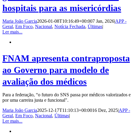
hospitais para as misericórdias
Maria João Garcia
2026-01-08T10:16:49+00:00
7 Jan, 2026
|
APP -
Geral
,
Em Foco
,
Nacional
,
Notícia Fechada
,
Últimas
|
Ler mais...
FNAM apresenta contraproposta
ao Governo para modelo de
avaliação dos médicos
Para a federação, “o futuro do SNS passa por médicos valorizados e
por uma carreira justa e funcional".
Maria João Garcia
2025-12-17T11:10:13+00:00
16 Dez, 2025
|
APP -
Geral
,
Em Foco
,
Nacional
,
Últimas
|
Ler mais...