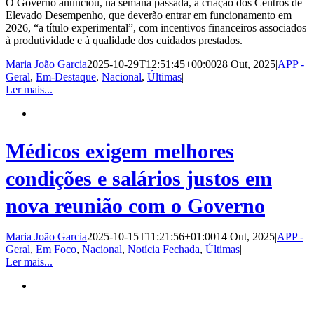
O Governo anunciou, na semana passada, a criação dos Centros de
Elevado Desempenho, que deverão entrar em funcionamento em
2026, “a título experimental”, com incentivos financeiros associados
à produtividade e à qualidade dos cuidados prestados.
Maria João Garcia
2025-10-29T12:51:45+00:00
28 Out, 2025
|
APP -
Geral
,
Em-Destaque
,
Nacional
,
Últimas
|
Ler mais...
Médicos exigem melhores
condições e salários justos em
nova reunião com o Governo
Maria João Garcia
2025-10-15T11:21:56+01:00
14 Out, 2025
|
APP -
Geral
,
Em Foco
,
Nacional
,
Notícia Fechada
,
Últimas
|
Ler mais...