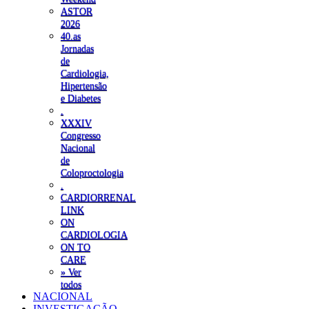
ASTOR
2026
40.as
Jornadas
de
Cardiologia,
Hipertensão
e Diabetes
.
XXXIV
Congresso
Nacional
de
Coloproctologia
.
CARDIORRENAL
LINK
ON
CARDIOLOGIA
ON TO
CARE
» Ver
todos
NACIONAL
INVESTIGAÇÃO