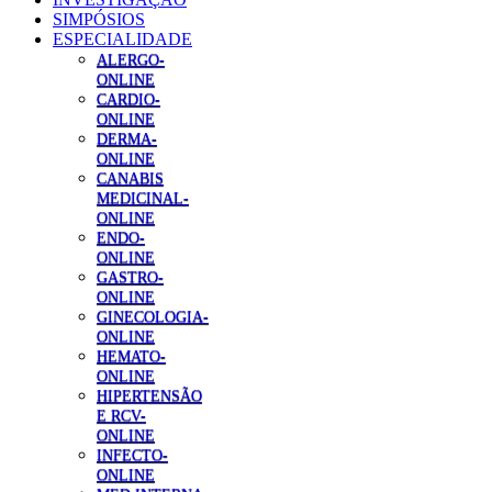
SIMPÓSIOS
ESPECIALIDADE
ALERGO-
ONLINE
CARDIO-
ONLINE
DERMA-
ONLINE
CANABIS
MEDICINAL-
ONLINE
ENDO-
ONLINE
GASTRO-
ONLINE
GINECOLOGIA-
ONLINE
HEMATO-
ONLINE
HIPERTENSÃO
E RCV-
ONLINE
INFECTO-
ONLINE