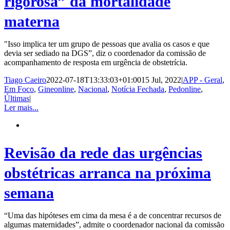
rigorosa” da mortalidade
materna
"Isso implica ter um grupo de pessoas que avalia os casos e que
devia ser sediado na DGS”, diz o coordenador da comissão de
acompanhamento de resposta em urgência de obstetrícia.
Tiago Caeiro
2022-07-18T13:33:03+01:00
15 Jul, 2022
|
APP - Geral
,
Em Foco
,
Gineonline
,
Nacional
,
Notícia Fechada
,
Pedonline
,
Últimas
|
Ler mais...
Revisão da rede das urgências
obstétricas arranca na próxima
semana
“Uma das hipóteses em cima da mesa é a de concentrar recursos de
algumas maternidades”, admite o coordenador nacional da comissão