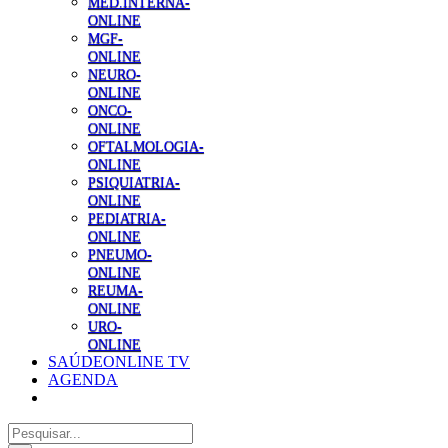
MED.INTERNA-
ONLINE
MGF-
ONLINE
NEURO-
ONLINE
ONCO-
ONLINE
OFTALMOLOGIA-
ONLINE
PSIQUIATRIA-
ONLINE
PEDIATRIA-
ONLINE
PNEUMO-
ONLINE
REUMA-
ONLINE
URO-
ONLINE
SAÚDEONLINE TV
AGENDA
Pesquisar