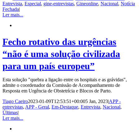
Entrevista
,
Especial
,
gine-entrevistas
,
Gineonline
,
Nacional
,
Notícia
Fechada
|
Ler mais...
Fecho rotativo das urgências
“não é uma solução civilizada
para um país europeu”
Esta solução "quebra a ligação entre os hospitais e as grávidas",
admite o coordenador da Comissão de Acompanhamento de
Resposta em Urgência de Obstetrícia e Blocos de Parto.
Tiago Caeiro
2023-01-09T12:53:51+00:00
5 Jan, 2023
|
APP -
entrevistas
,
APP - Geral
,
Em-Destaque
,
Entrevista
,
Nacional
,
Últimas
|
Ler mais...