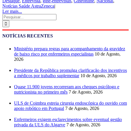
Destaque
,
Entrevista
,
gine-entrevistas
,
Gineonline
,
Nacional
,
Notícias Saúde AstraZeneca
|
Ler mais...
Pesquisar
NOTÍCIAS RECENTES
Ministério prepara regras para acompanhamento da gravidez
de baixo risco por enfermeiros especialistas
10 de Agosto,
2026
Presidente da República promulga clarificação dos incentivos
a médicos por trabalho suplementar
10 de Agosto, 2026
Quase 11.900 jovens recorreram aos cheques psicólogo e
nutricionista no primeiro mês
7 de Agosto, 2026
ULS de Coimbra estreia cirurgia endoscópica do ouvido com
apoio robótico em Portugal
7 de Agosto, 2026
Enfermeiros exigem esclarecimentos sobre eventual gestão
privada da ULS do Algarve
7 de Agosto, 2026