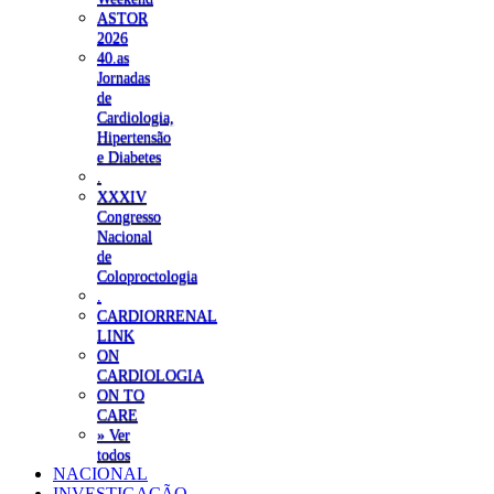
ASTOR
2026
40.as
Jornadas
de
Cardiologia,
Hipertensão
e Diabetes
.
XXXIV
Congresso
Nacional
de
Coloproctologia
.
CARDIORRENAL
LINK
ON
CARDIOLOGIA
ON TO
CARE
» Ver
todos
NACIONAL
INVESTIGAÇÃO