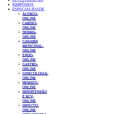
SIMPÓSIOS
ESPECIALIDADE
ALERGO-
ONLINE
CARDIO-
ONLINE
DERMA-
ONLINE
CANABIS
MEDICINAL-
ONLINE
ENDO-
ONLINE
GASTRO-
ONLINE
GINECOLOGIA-
ONLINE
HEMATO-
ONLINE
HIPERTENSÃO
E RCV-
ONLINE
INFECTO-
ONLINE