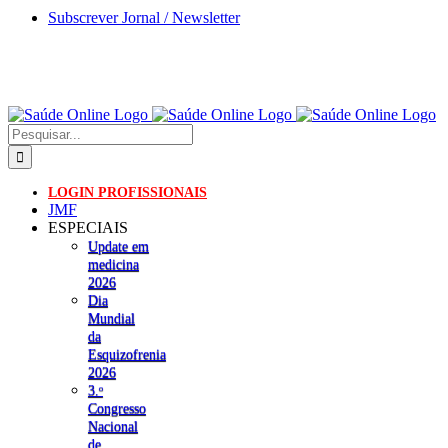
Skip
Subscrever Jornal / Newsletter
to
content
Pesquisar
LOGIN PROFISSIONAIS
JMF
ESPECIAIS
Update em
medicina
2026
Dia
Mundial
da
Esquizofrenia
2026
3.ᵒ
Congresso
Nacional
de