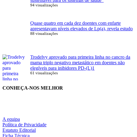
sustentável para os sistemas de saúde”
94 visualizações
Quase quatro em cada dez doentes com enfarte
apresentavam níveis elevados de Lp(a), revela estudo
88 visualizações
Trodelvy aprovado para primeira linha no cancro da
mama triplo negativo metastático em doentes não
elegíveis para inibidores PD-(L)1
61 visualizações
CONHEÇA-NOS MELHOR
A equipa
Política de Privacidade
Estatuto Editorial
Ficha Técnica