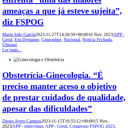
ameaças a que já esteve sujeita”,
diz FSPOG
Maria João Garcia
2023-11-27T14:26:59+00:00
16 Nov, 2023
|
APP -
Geral
,
Em-Destaque
,
Gineonline
,
Nacional
,
Notícia Fechada
,
Últimas
|
Ler mais...
Obstetrícia-Ginecologia. “É
preciso manter aceso o objetivo
de prestar cuidados de qualidade,
apesar das dificuldades”
Diogo Ayres Campos
2023-11-15T16:55:12+00:00
15 Nov,
2023
|
APP - entrevistas
,
APP - Geral
,
Congresso FSPOG 2023
,