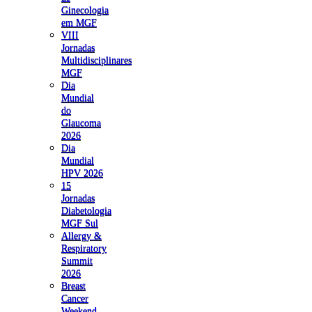
Ginecologia
em MGF
VIII
Jornadas
Multidisciplinares
MGF
Dia
Mundial
do
Glaucoma
2026
Dia
Mundial
HPV 2026
15
Jornadas
Diabetologia
MGF Sul
Allergy &
Respiratory
Summit
2026
Breast
Cancer
Weekend