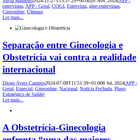
Sílvia Malheiro
2024-11-27T15:57:29+00:00
20 Nov, 2024
|
APP -
entrevistas
,
APP - Geral
,
COGI
,
Entrevista
,
gine-entrevistas
,
Gineonline
,
Últimas
|
Ler mais...
Separação entre Ginecologia e
Obstetrícia vai contra a realidade
internacional
Diogo Ayres Campos
2024-07-08T11:51:39+01:00
8 Jul, 2024
|
APP -
Geral
,
Especial
,
Gineonline
,
Nacional
,
Notícia Fechada
,
Plano
Estratégico de Saúde
|
Ler mais...
A Obstetrícia-Ginecologia
enfrenta “uma das maiores