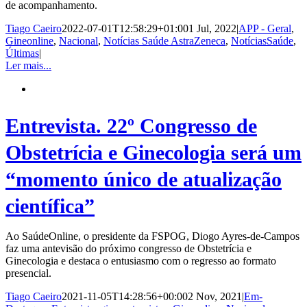
de acompanhamento.
Tiago Caeiro
2022-07-01T12:58:29+01:00
1 Jul, 2022
|
APP - Geral
,
Gineonline
,
Nacional
,
Notícias Saúde AstraZeneca
,
NotíciasSaúde
,
Últimas
|
Ler mais...
Entrevista. 22º Congresso de
Obstetrícia e Ginecologia será um
“momento único de atualização
científica”
Ao SaúdeOnline, o presidente da FSPOG, Diogo Ayres-de-Campos
faz uma antevisão do próximo congresso de Obstetrícia e
Ginecologia e destaca o entusiasmo com o regresso ao formato
presencial.
Tiago Caeiro
2021-11-05T14:28:56+00:00
2 Nov, 2021
|
Em-