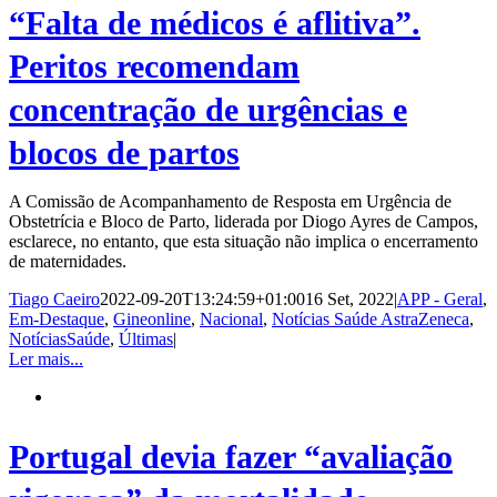
“Falta de médicos é aflitiva”.
Peritos recomendam
concentração de urgências e
blocos de partos
A Comissão de Acompanhamento de Resposta em Urgência de
Obstetrícia e Bloco de Parto, liderada por Diogo Ayres de Campos,
esclarece, no entanto, que esta situação não implica o encerramento
de maternidades.
Tiago Caeiro
2022-09-20T13:24:59+01:00
16 Set, 2022
|
APP - Geral
,
Em-Destaque
,
Gineonline
,
Nacional
,
Notícias Saúde AstraZeneca
,
NotíciasSaúde
,
Últimas
|
Ler mais...
Portugal devia fazer “avaliação