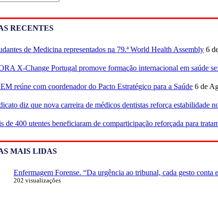
AS RECENTES
udantes de Medicina representados na 79.ª World Health Assembly
6 d
RA X-Change Portugal promove formação internacional em saúde sex
M reúne com coordenador do Pacto Estratégico para a Saúde
6 de Ag
dicato diz que nova carreira de médicos dentistas reforça estabilidade 
s de 400 utentes beneficiaram de comparticipação reforçada para tratam
AS MAIS LIDAS
Enfermagem Forense. “Da urgência ao tribunal, cada gesto conta e 
202 visualizações