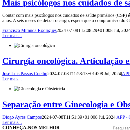
Mais psicólogos nos cuidados de 
Contar com mais psicólogos nos cuidados de saúde primários (CSP) é
anos. A seis meses de deixar o cargo, espera que o compromisso do Go
Francisco Miranda Rodrigues
2024-07-08T12:08:29+01:00
8 Jul, 202
Ler mais...
Cirurgia oncológica. Articulação e
José Luís Passos Coelho
2024-07-08T11:58:13+01:00
8 Jul, 2024
|
APP 
Ler mais...
Separação entre Ginecologia e Obst
Diogo Ayres Campos
2024-07-08T11:51:39+01:00
8 Jul, 2024
|
APP - 
Ler mais...
Pesquisar
CONHEÇA-NOS MELHOR