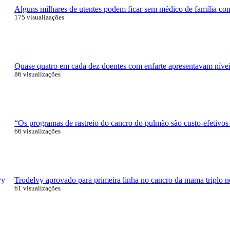
Alguns milhares de utentes podem ficar sem médico de família com 
175 visualizações
Quase quatro em cada dez doentes com enfarte apresentavam níveis
86 visualizações
“Os programas de rastreio do cancro do pulmão são custo-efetivos
66 visualizações
Trodelvy aprovado para primeira linha no cancro da mama triplo n
61 visualizações