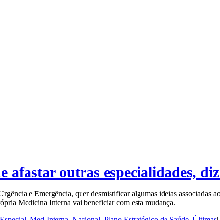
 afastar outras especialidades, di
rgência e Emergência, quer desmistificar algumas ideias associadas aos
 própria Medicina Interna vai beneficiar com esta mudança.
Especial
,
Med-Interna
,
Nacional
,
Plano Estratégico de Saúde
,
Últimas
|