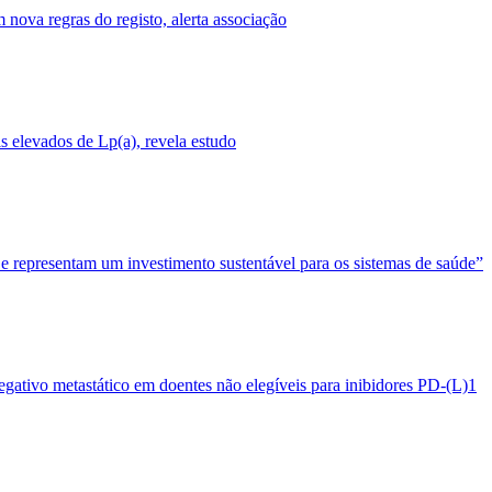
nova regras do registo, alerta associação
 elevados de Lp(a), revela estudo
 e representam um investimento sustentável para os sistemas de saúde”
egativo metastático em doentes não elegíveis para inibidores PD-(L)1