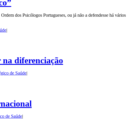
co”
Ordem dos Psicólogos Portugueses, ou já não a defendesse há vários
aúde
|
r na diferenciação
égico de Saúde
|
rnacional
ico de Saúde
|