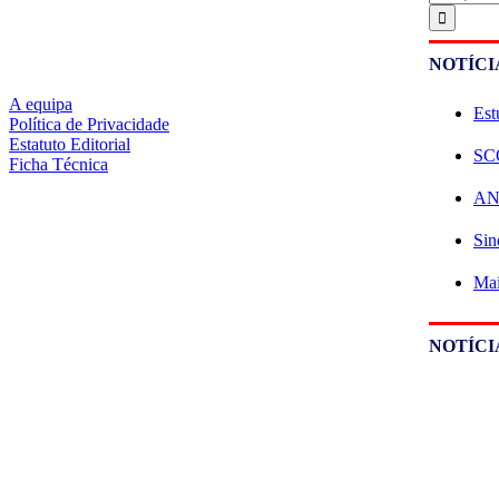
NOTÍCI
A equipa
Est
Política de Privacidade
Estatuto Editorial
SCO
Ficha Técnica
ANE
Sin
Mai
NOTÍCI