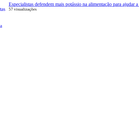
Especialistas defendem mais potássio na alimentação para ajudar a 
57 visualizações