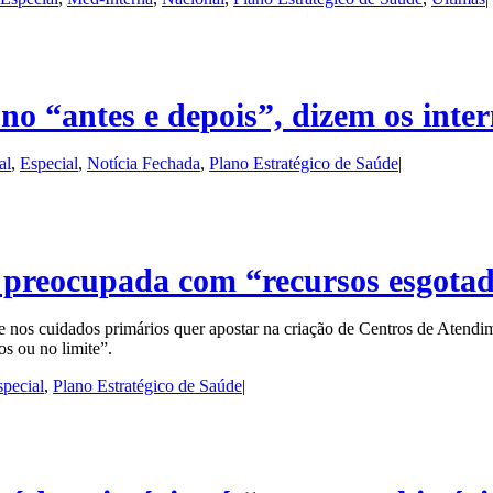
no “antes e depois”, dizem os inter
al
,
Especial
,
Notícia Fechada
,
Plano Estratégico de Saúde
|
 preocupada com “recursos esgotad
nos cuidados primários quer apostar na criação de Centros de Atendi
s ou no limite”.
special
,
Plano Estratégico de Saúde
|