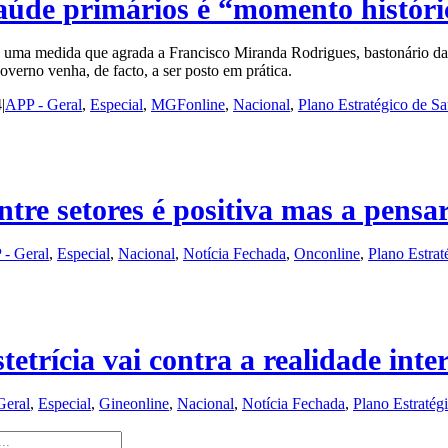
saúde primários é “momento históri
 uma medida que agrada a Francisco Miranda Rodrigues, bastonário da 
verno venha, de facto, a ser posto em prática.
4
|
APP - Geral
,
Especial
,
MGFonline
,
Nacional
,
Plano Estratégico de S
ntre setores é positiva mas a pensa
- Geral
,
Especial
,
Nacional
,
Notícia Fechada
,
Onconline
,
Plano Estrat
etrícia vai contra a realidade inte
Geral
,
Especial
,
Gineonline
,
Nacional
,
Notícia Fechada
,
Plano Estratég