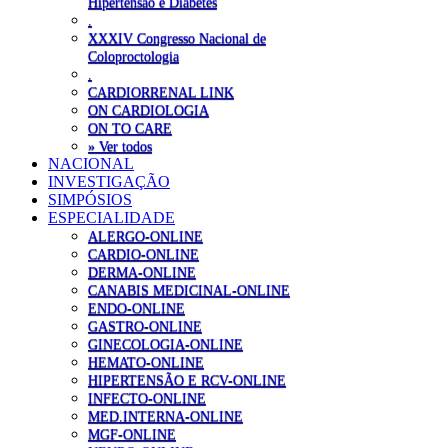
Hipertensão e Diabetes
.
XXXIV Congresso Nacional de
Coloproctologia
.
CARDIORRENAL LINK
ON CARDIOLOGIA
ON TO CARE
» Ver todos
NACIONAL
INVESTIGAÇÃO
SIMPÓSIOS
ESPECIALIDADE
ALERGO-ONLINE
CARDIO-ONLINE
DERMA-ONLINE
CANABIS MEDICINAL-ONLINE
ENDO-ONLINE
GASTRO-ONLINE
GINECOLOGIA-ONLINE
HEMATO-ONLINE
HIPERTENSÃO E RCV-ONLINE
INFECTO-ONLINE
MED.INTERNA-ONLINE
MGF-ONLINE