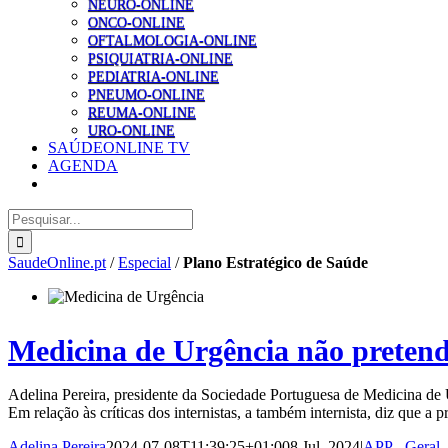
NEURO-ONLINE
ONCO-ONLINE
OFTALMOLOGIA-ONLINE
PSIQUIATRIA-ONLINE
PEDIATRIA-ONLINE
PNEUMO-ONLINE
REUMA-ONLINE
URO-ONLINE
SAÚDEONLINE TV
AGENDA
Pesquisar
SaudeOnline.pt
/
Especial
/
Plano Estratégico de Saúde
Medicina de Urgência não pretende
Adelina Pereira, presidente da Sociedade Portuguesa de Medicina de U
Em relação às críticas dos internistas, a também internista, diz que a
Adelina Pereira
2024-07-08T11:39:25+01:00
8 Jul, 2024
|
APP - Geral
,