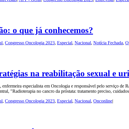
ão: o que já conhecemos?
al
,
Congresso Oncologia 2023
,
Especial
,
Nacional
,
Notícia Fechada
,
O
ratégias na reabilitação sexual e ur
, enfermeira especialista em Oncologia e responsável pelo serviço de 
central, "Radioterapia no cancro da próstata: tratamento preciso, cuidado
al
,
Congresso Oncologia 2023
,
Especial
,
Nacional
,
Onconline
|