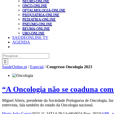
NEURO-ONLINE
ONCO-ONLINE
OFTALMOLOGIA-ONLINE
PSIQUIATRIA-ONLINE
PEDIATRIA-ONLINE
PNEUMO-ONLINE
REUMA-ONLINE
URO-ONLINE
SAÚDEONLINE TV
AGENDA
Pesquisar
SaudeOnline.pt
/
Especial
/
Congresso Oncologia 2023
“A Oncologia não se coaduna com
Miguel Abreu, presidente da Sociedade Portuguesa de Oncologia, faz
entrevista, fala também do estado da Oncologia nacional.
Maria João Garcia
2023-11-24T14:28:14+00:00
24 Nov, 2023
|
APP - e