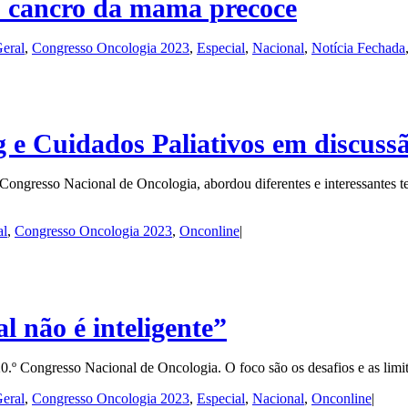
o cancro da mama precoce
eral
,
Congresso Oncologia 2023
,
Especial
,
Nacional
,
Notícia Fechada
 Cuidados Paliativos em discuss
 Congresso Nacional de Oncologia, abordou diferentes e interessantes
al
,
Congresso Oncologia 2023
,
Onconline
|
al não é inteligente”
20.º Congresso Nacional de Oncologia. O foco são os desafios e as lim
eral
,
Congresso Oncologia 2023
,
Especial
,
Nacional
,
Onconline
|