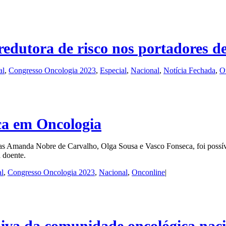
redutora de risco nos portadores
al
,
Congresso Oncologia 2023
,
Especial
,
Nacional
,
Notícia Fechada
,
O
ica em Oncologia
s Amanda Nobre de Carvalho, Olga Sousa e Vasco Fonseca, foi possível 
a doente.
l
,
Congresso Oncologia 2023
,
Nacional
,
Onconline
|
va da comunidade oncológica naci