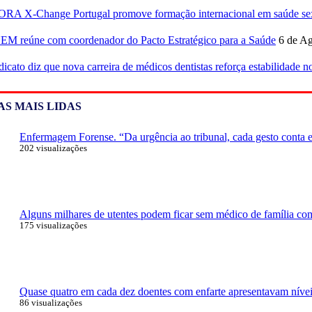
RA X-Change Portugal promove formação internacional em saúde sex
M reúne com coordenador do Pacto Estratégico para a Saúde
6 de Ag
dicato diz que nova carreira de médicos dentistas reforça estabilidade 
AS MAIS LIDAS
Enfermagem Forense. “Da urgência ao tribunal, cada gesto conta e 
202 visualizações
Alguns milhares de utentes podem ficar sem médico de família com 
175 visualizações
Quase quatro em cada dez doentes com enfarte apresentavam níveis
86 visualizações