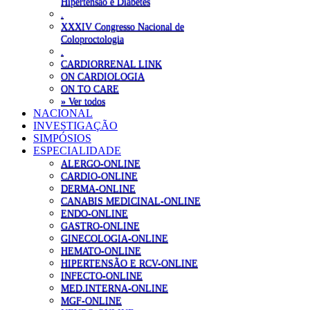
Hipertensão e Diabetes
.
XXXIV Congresso Nacional de
Coloproctologia
.
CARDIORRENAL LINK
ON CARDIOLOGIA
ON TO CARE
» Ver todos
NACIONAL
INVESTIGAÇÃO
SIMPÓSIOS
ESPECIALIDADE
ALERGO-ONLINE
CARDIO-ONLINE
DERMA-ONLINE
CANABIS MEDICINAL-ONLINE
ENDO-ONLINE
GASTRO-ONLINE
GINECOLOGIA-ONLINE
HEMATO-ONLINE
HIPERTENSÃO E RCV-ONLINE
INFECTO-ONLINE
MED.INTERNA-ONLINE
MGF-ONLINE