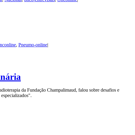
nconline
,
Pneumo-online
|
inária
Radioterapia da Fundação Champalimaud, falou sobre desafios e
s especializados".