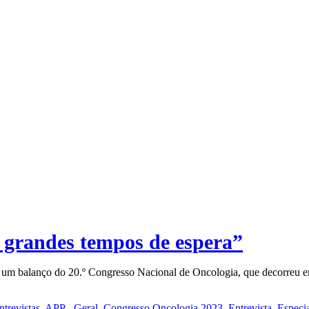
 grandes tempos de espera”
 um balanço do 20.º Congresso Nacional de Oncologia, que decorreu e
ntrevistas
,
APP - Geral
,
Congresso Oncologia 2023
,
Entrevista
,
Especi