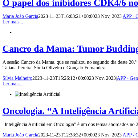
O papel dos inibidores CDK4/6 n
Maria João Garcia
2023-11-23T16:03:21+00:00
23 Nov, 2023
|
APP - G
Ler mais...
Cancro da Mama: Tumor Budding e
A sessão Cancro da Mama, que se realizou no segundo dia deste 20.º
Tatiana Pereira, Sónia Oliveira e Gonçalo Fernandez.
Sílvia Malheiro
2023-11-23T15:26:12+00:00
23 Nov, 2023
|
APP - Ger
Ler mais...
Oncologia. “A Inteligência Artifici
"Inteligência Artificial em Oncologia" é um dos temas abordados no 
Maria João Garcia
2023-11-23T12:38:32+00:00
23 Nov, 2023
|
APP - G