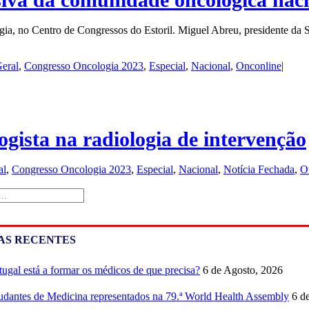
gia, no Centro de Congressos do Estoril. Miguel Abreu, presidente da 
eral
,
Congresso Oncologia 2023
,
Especial
,
Nacional
,
Onconline
|
ogista na radiologia de intervenção
al
,
Congresso Oncologia 2023
,
Especial
,
Nacional
,
Notícia Fechada
,
O
AS RECENTES
tugal está a formar os médicos de que precisa?
6 de Agosto, 2026
udantes de Medicina representados na 79.ª World Health Assembly
6 d