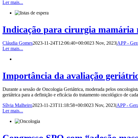
Ler mais...
Indicação para cirurgia mamária 
Cláudia Gomes
2023-11-24T12:06:40+00:00
23 Nov, 2023
|
APP - Ger
Ler mais...
Importância da avaliação geriátr
Durante a sessão de Oncologia Geriátrica, moderada pelos oncologista
geriátrica para a definição e eficácia do tratamento oncológico de cad
Sílvia Malheiro
2023-11-23T11:18:58+00:00
23 Nov, 2023
|
APP - Gera
Ler mais...
Congresso SPO com “adesão massi