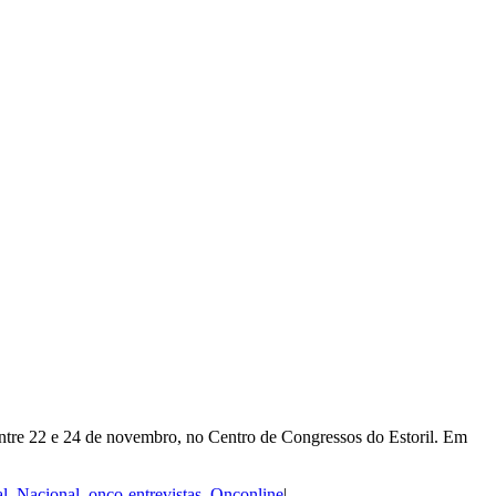
ntre 22 e 24 de novembro, no Centro de Congressos do Estoril. Em
al
,
Nacional
,
onco-entrevistas
,
Onconline
|