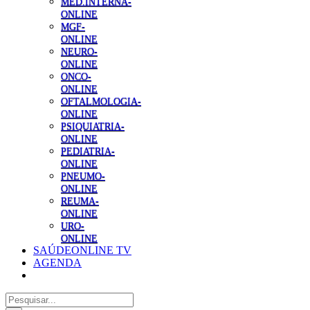
MED.INTERNA-
ONLINE
MGF-
ONLINE
NEURO-
ONLINE
ONCO-
ONLINE
OFTALMOLOGIA-
ONLINE
PSIQUIATRIA-
ONLINE
PEDIATRIA-
ONLINE
PNEUMO-
ONLINE
REUMA-
ONLINE
URO-
ONLINE
SAÚDEONLINE TV
AGENDA
Pesquisar