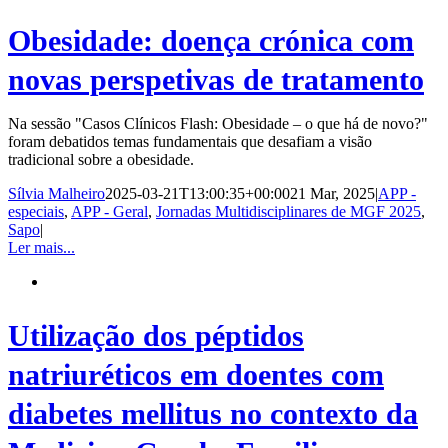
Obesidade: doença crónica com
novas perspetivas de tratamento
Na sessão "Casos Clínicos Flash: Obesidade – o que há de novo?"
foram debatidos temas fundamentais que desafiam a visão
tradicional sobre a obesidade.
Sílvia Malheiro
2025-03-21T13:00:35+00:00
21 Mar, 2025
|
APP -
especiais
,
APP - Geral
,
Jornadas Multidisciplinares de MGF 2025
,
Sapo
|
Ler mais...
Utilização dos péptidos
natriuréticos em doentes com
diabetes mellitus no contexto da