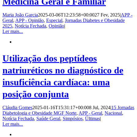
Medicina Geral e Familiar
Maria João Garcia
2025-03-06T12:23:58+00:00
27 Fev, 2025
|
APP -
Geral
,
APP - Opinião
,
Especial
,
Jornadas Diabetes e Obesidade
2025
,
Notícia Fechada
,
Opinião
|
Ler mais...
Utilização dos peptídeos
natriuréticos no diagnóstico de
insuficiência cardíaca: uma
posição conjunta
Cláudia Gomes
2025-01-16T15:31:17+00:00
8 Jul, 2024
|
15 Jornadas
Diabetologia e Obesidade MGF Norte
,
APP - Geral
,
Nacional
,
Notícia Fechada
,
Saúde Geral
,
Simpósios
,
Últimas
|
Ler mais...