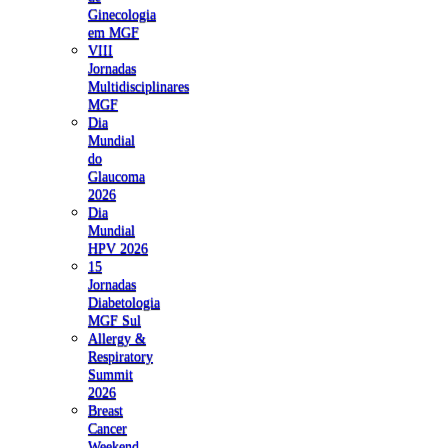
Ginecologia
em MGF
VIII
Jornadas
Multidisciplinares
MGF
Dia
Mundial
do
Glaucoma
2026
Dia
Mundial
HPV 2026
15
Jornadas
Diabetologia
MGF Sul
Allergy &
Respiratory
Summit
2026
Breast
Cancer
Weekend