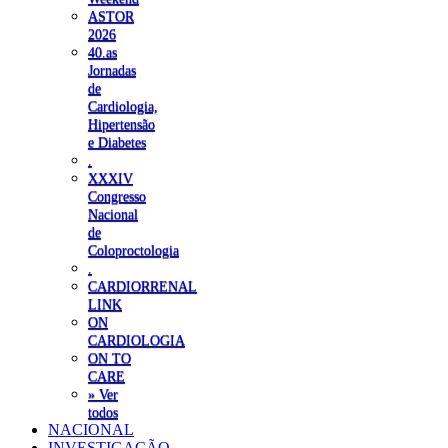
ASTOR
2026
40.as
Jornadas
de
Cardiologia,
Hipertensão
e Diabetes
.
XXXIV
Congresso
Nacional
de
Coloproctologia
.
CARDIORRENAL
LINK
ON
CARDIOLOGIA
ON TO
CARE
» Ver
todos
NACIONAL
INVESTIGAÇÃO