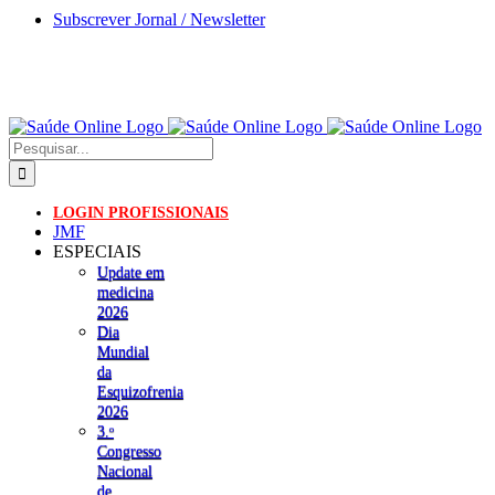
Skip
Subscrever Jornal / Newsletter
to
content
Pesquisar
LOGIN PROFISSIONAIS
JMF
ESPECIAIS
Update em
medicina
2026
Dia
Mundial
da
Esquizofrenia
2026
3.ᵒ
Congresso
Nacional
de