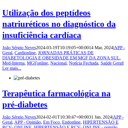
Utilização dos peptídeos
natriuréticos no diagnóstico da
insuficiência cardíaca
João Sérgio Neves
2024-03-19T10:19:05+00:00
14 Mar, 2024
|
APP -
Geral
,
Cardionline
,
JORNADAS PRÁTICAS DE
DIABETOLOGIA E OBESIDADE EM MGF DA ZONA SUL
,
Med-Interna
,
MGFonline
,
Nacional
,
Notícia Fechada
,
Saúde Geral
|
Ler mais...
Terapêutica farmacológica na
pré-diabetes
João Sérgio Neves
2024-02-01T10:30:47+00:00
31 Jan, 2024
|
APP -
Geral
,
APP - Opinião
,
Em Foco
,
Endonline
,
HIPERTENSÃO E
RCV- ONLINE
,
HIPERTENSÃO E RCV- ONLINE - opinião
,