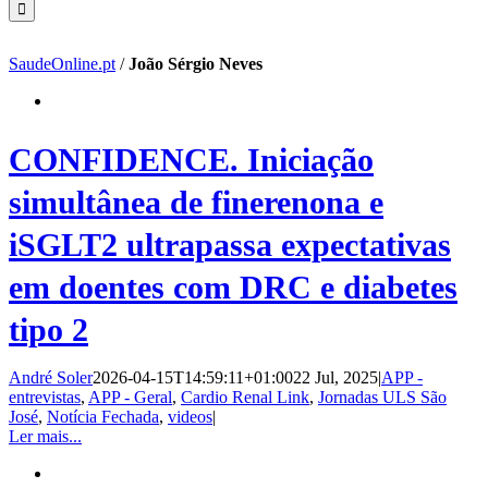
SaudeOnline.pt
/
João Sérgio Neves
CONFIDENCE. Iniciação
simultânea de finerenona e
iSGLT2 ultrapassa expectativas
em doentes com DRC e diabetes
tipo 2
André Soler
2026-04-15T14:59:11+01:00
22 Jul, 2025
|
APP -
entrevistas
,
APP - Geral
,
Cardio Renal Link
,
Jornadas ULS São
José
,
Notícia Fechada
,
videos
|
Ler mais...