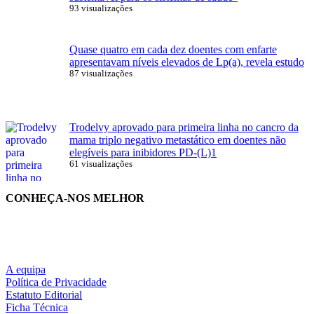
93 visualizações
Quase quatro em cada dez doentes com enfarte
apresentavam níveis elevados de Lp(a), revela estudo
87 visualizações
Trodelvy aprovado para primeira linha no cancro da
mama triplo negativo metastático em doentes não
elegíveis para inibidores PD-(L)1
61 visualizações
CONHEÇA-NOS MELHOR
A equipa
Política de Privacidade
Estatuto Editorial
Ficha Técnica