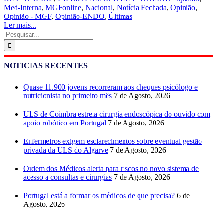
Med-Interna
,
MGFonline
,
Nacional
,
Notícia Fechada
,
Opinião
,
Opinião - MGF
,
Opinião-ENDO
,
Últimas
|
Ler mais...
Pesquisar
NOTÍCIAS RECENTES
Quase 11.900 jovens recorreram aos cheques psicólogo e
nutricionista no primeiro mês
7 de Agosto, 2026
ULS de Coimbra estreia cirurgia endoscópica do ouvido com
apoio robótico em Portugal
7 de Agosto, 2026
Enfermeiros exigem esclarecimentos sobre eventual gestão
privada da ULS do Algarve
7 de Agosto, 2026
Ordem dos Médicos alerta para riscos no novo sistema de
acesso a consultas e cirurgias
7 de Agosto, 2026
Portugal está a formar os médicos de que precisa?
6 de
Agosto, 2026