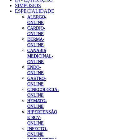
SIMPÓSIOS
ESPECIALIDADE
ALERGO-
ONLINE
CARDIO-
ONLINE
DERMA-
ONLINE
CANABIS
MEDICINAL-
ONLINE
ENDO-
ONLINE
GASTRO-
ONLINE
GINECOLOGIA-
ONLINE
HEMATO-
ONLINE
HIPERTENSÃO
E RCV-
ONLINE
INFECTO-
ONLINE