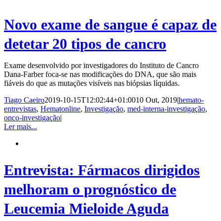
Novo exame de sangue é capaz de
detetar 20 tipos de cancro
Exame desenvolvido por investigadores do Instituto de Cancro
Dana-Farber foca-se nas modificações do DNA, que são mais
fiáveis do que as mutações visíveis nas biópsias líquidas.
Tiago Caeiro
2019-10-15T12:02:44+01:00
10 Out, 2019
|
hemato-
entrevistas
,
Hematonline
,
Investigação
,
med-interna-investigação
,
onco-investigação
|
Ler mais...
Entrevista: Fármacos dirigidos
melhoram o prognóstico de
Leucemia Mieloide Aguda