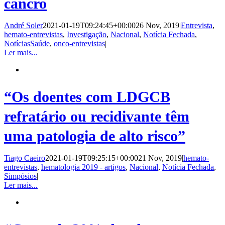
cancro
André Soler
2021-01-19T09:24:45+00:00
26 Nov, 2019
|
Entrevista
,
hemato-entrevistas
,
Investigação
,
Nacional
,
Notícia Fechada
,
NotíciasSaúde
,
onco-entrevistas
|
Ler mais...
“Os doentes com LDGCB
refratário ou recidivante têm
uma patologia de alto risco”
Tiago Caeiro
2021-01-19T09:25:15+00:00
21 Nov, 2019
|
hemato-
entrevistas
,
hematologia 2019 - artigos
,
Nacional
,
Notícia Fechada
,
Simpósios
|
Ler mais...