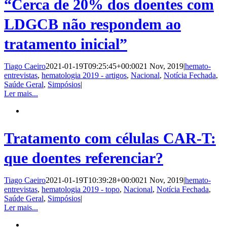
“Cerca de 20% dos doentes com
LDGCB não respondem ao
tratamento inicial”
Tiago Caeiro
2021-01-19T09:25:45+00:00
21 Nov, 2019
|
hemato-
entrevistas
,
hematologia 2019 - artigos
,
Nacional
,
Notícia Fechada
,
Saúde Geral
,
Simpósios
|
Ler mais...
Tratamento com células CAR-T:
que doentes referenciar?
Tiago Caeiro
2021-01-19T10:39:28+00:00
21 Nov, 2019
|
hemato-
entrevistas
,
hematologia 2019 - topo
,
Nacional
,
Notícia Fechada
,
Saúde Geral
,
Simpósios
|
Ler mais...