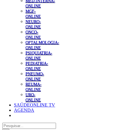
MED.INTERNA-
ONLINE
MGF-
ONLINE
NEURO-
ONLINE
ONCO-
ONLINE
OFTALMOLOGIA-
ONLINE
PSIQUIATRIA-
ONLINE
PEDIATRIA-
ONLINE
PNEUMO-
ONLINE
REUMA-
ONLINE
URO-
ONLINE
SAÚDEONLINE TV
AGENDA
Pesquisar