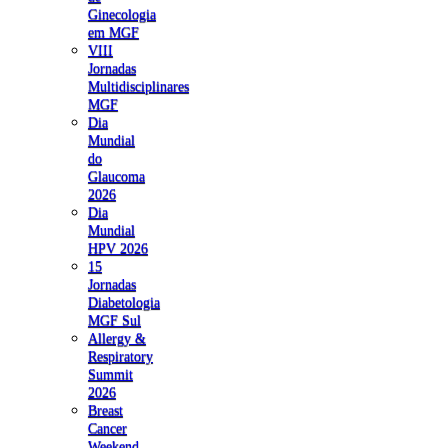
Ginecologia
em MGF
VIII
Jornadas
Multidisciplinares
MGF
Dia
Mundial
do
Glaucoma
2026
Dia
Mundial
HPV 2026
15
Jornadas
Diabetologia
MGF Sul
Allergy &
Respiratory
Summit
2026
Breast
Cancer
Weekend