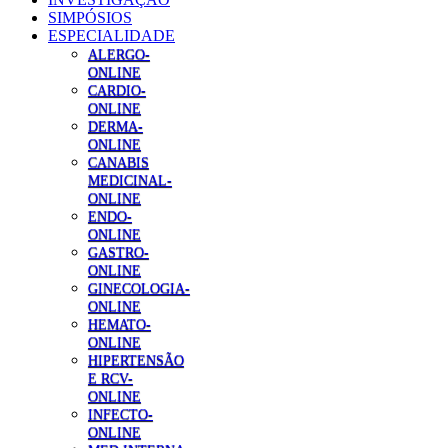
SIMPÓSIOS
ESPECIALIDADE
ALERGO-
ONLINE
CARDIO-
ONLINE
DERMA-
ONLINE
CANABIS
MEDICINAL-
ONLINE
ENDO-
ONLINE
GASTRO-
ONLINE
GINECOLOGIA-
ONLINE
HEMATO-
ONLINE
HIPERTENSÃO
E RCV-
ONLINE
INFECTO-
ONLINE