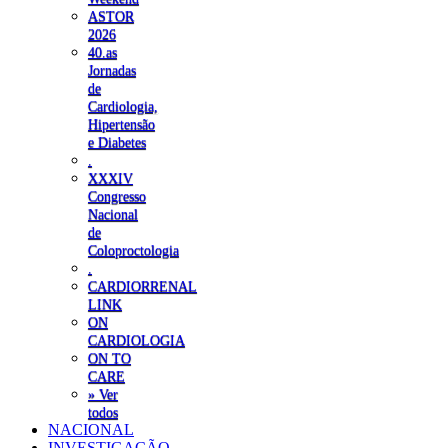
ASTOR
2026
40.as
Jornadas
de
Cardiologia,
Hipertensão
e Diabetes
.
XXXIV
Congresso
Nacional
de
Coloproctologia
.
CARDIORRENAL
LINK
ON
CARDIOLOGIA
ON TO
CARE
» Ver
todos
NACIONAL
INVESTIGAÇÃO