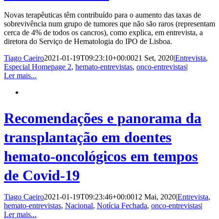
Novas terapêuticas têm contribuído para o aumento das taxas de
sobrevivência num grupo de tumores que não são raros (representam
cerca de 4% de todos os cancros), como explica, em entrevista, a
diretora do Serviço de Hematologia do IPO de Lisboa.
Tiago Caeiro
2021-01-19T09:23:10+00:00
21 Set, 2020
|
Entrevista
,
Especial Homepage 2
,
hemato-entrevistas
,
onco-entrevistas
|
Ler mais...
Recomendações e panorama da
transplantação em doentes
hemato-oncológicos em tempos
de Covid-19
Tiago Caeiro
2021-01-19T09:23:46+00:00
12 Mai, 2020
|
Entrevista
,
hemato-entrevistas
,
Nacional
,
Notícia Fechada
,
onco-entrevistas
|
Ler mais...