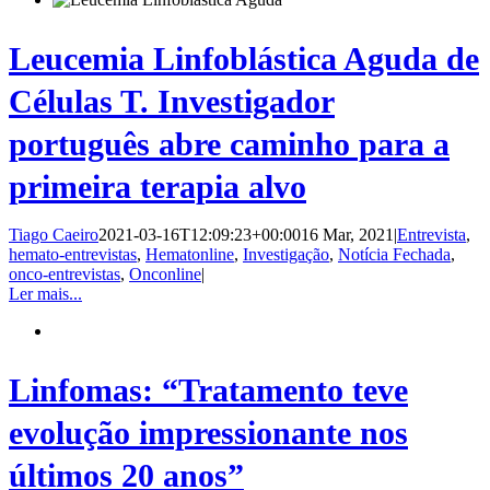
Leucemia Linfoblástica Aguda de
Células T. Investigador
português abre caminho para a
primeira terapia alvo
Tiago Caeiro
2021-03-16T12:09:23+00:00
16 Mar, 2021
|
Entrevista
,
hemato-entrevistas
,
Hematonline
,
Investigação
,
Notícia Fechada
,
onco-entrevistas
,
Onconline
|
Ler mais...
Linfomas: “Tratamento teve
evolução impressionante nos
últimos 20 anos”