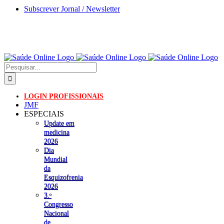
Skip
Subscrever Jornal / Newsletter
to
content
Pesquisar
LOGIN PROFISSIONAIS
JMF
ESPECIAIS
Update em
medicina
2026
Dia
Mundial
da
Esquizofrenia
2026
3.ᵒ
Congresso
Nacional
de