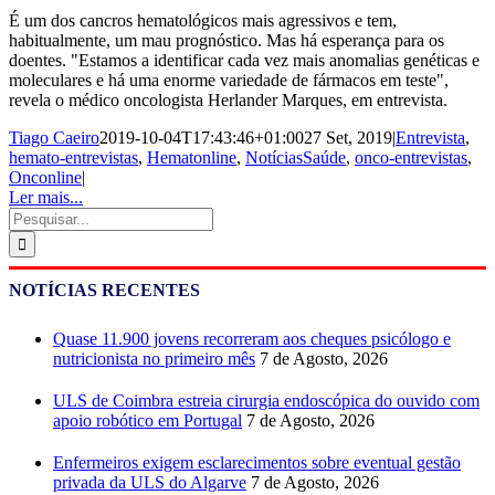
É um dos cancros hematológicos mais agressivos e tem,
habitualmente, um mau prognóstico. Mas há esperança para os
doentes. "Estamos a identificar cada vez mais anomalias genéticas e
moleculares e há uma enorme variedade de fármacos em teste",
revela o médico oncologista Herlander Marques, em entrevista.
Tiago Caeiro
2019-10-04T17:43:46+01:00
27 Set, 2019
|
Entrevista
,
hemato-entrevistas
,
Hematonline
,
NotíciasSaúde
,
onco-entrevistas
,
Onconline
|
Ler mais...
Pesquisar
NOTÍCIAS RECENTES
Quase 11.900 jovens recorreram aos cheques psicólogo e
nutricionista no primeiro mês
7 de Agosto, 2026
ULS de Coimbra estreia cirurgia endoscópica do ouvido com
apoio robótico em Portugal
7 de Agosto, 2026
Enfermeiros exigem esclarecimentos sobre eventual gestão
privada da ULS do Algarve
7 de Agosto, 2026