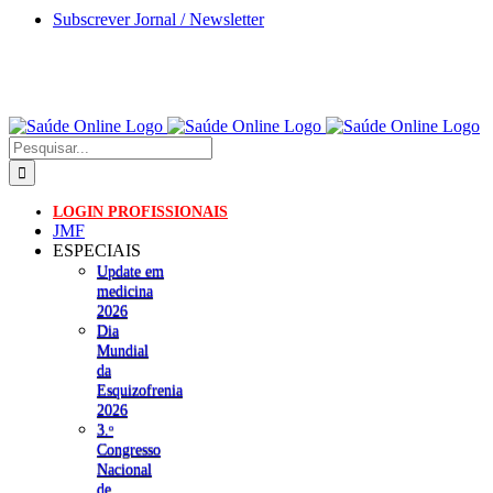
Skip
Subscrever Jornal / Newsletter
to
content
Pesquisar
LOGIN PROFISSIONAIS
JMF
ESPECIAIS
Update em
medicina
2026
Dia
Mundial
da
Esquizofrenia
2026
3.ᵒ
Congresso
Nacional
de