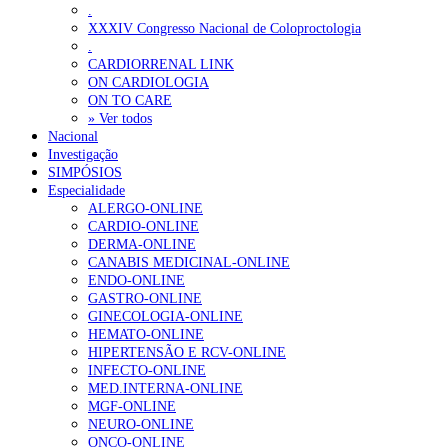
.
XXXIV Congresso Nacional de Coloproctologia
.
CARDIORRENAL LINK
ON CARDIOLOGIA
ON TO CARE
» Ver todos
Nacional
Investigação
SIMPÓSIOS
Especialidade
ALERGO-ONLINE
CARDIO-ONLINE
DERMA-ONLINE
CANABIS MEDICINAL-ONLINE
ENDO-ONLINE
GASTRO-ONLINE
GINECOLOGIA-ONLINE
HEMATO-ONLINE
HIPERTENSÃO E RCV-ONLINE
INFECTO-ONLINE
MED.INTERNA-ONLINE
MGF-ONLINE
NEURO-ONLINE
ONCO-ONLINE