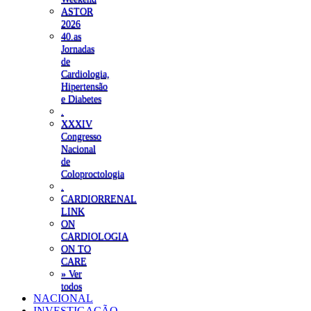
ASTOR
2026
40.as
Jornadas
de
Cardiologia,
Hipertensão
e Diabetes
.
XXXIV
Congresso
Nacional
de
Coloproctologia
.
CARDIORRENAL
LINK
ON
CARDIOLOGIA
ON TO
CARE
» Ver
todos
NACIONAL
INVESTIGAÇÃO