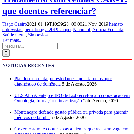
que doentes referenciar?
Tiago Caeiro
2021-01-19T10:39:28+00:00
21 Nov, 2019
|
hemato-
entrevistas
,
hematologia 2019 - topo
,
Nacional
,
Notícia Fechada
,
Saúde Geral
,
Simpósios
|
Ler mais...
Pesquisar
NOTÍCIAS RECENTES
Plataforma criada por estudantes apoia famílias após
diagnóstico de demência
5 de Agosto, 2026
ULS Alto Alentejo e IPO de Lisboa reforçam cooperação em
Oncologia, formação e investigação
5 de Agosto, 2026
Montenegro defende gestão pública ou privada para garantir
médicos de família
5 de Agosto, 2026
Governo admite cobrar taxas a utentes que recusem vaga em