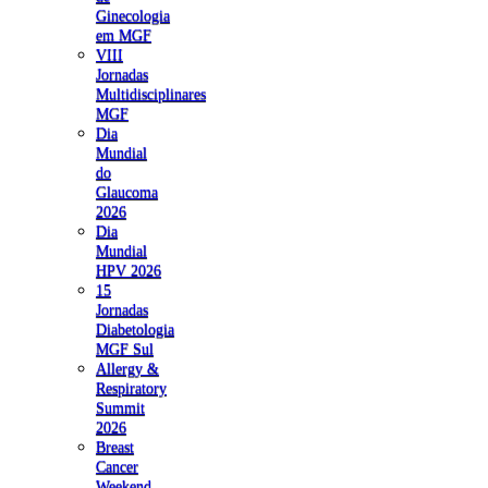
Ginecologia
em MGF
VIII
Jornadas
Multidisciplinares
MGF
Dia
Mundial
do
Glaucoma
2026
Dia
Mundial
HPV 2026
15
Jornadas
Diabetologia
MGF Sul
Allergy &
Respiratory
Summit
2026
Breast
Cancer
Weekend