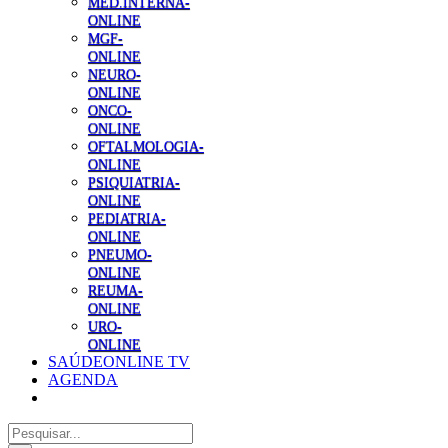
MED.INTERNA-
ONLINE
MGF-
ONLINE
NEURO-
ONLINE
ONCO-
ONLINE
OFTALMOLOGIA-
ONLINE
PSIQUIATRIA-
ONLINE
PEDIATRIA-
ONLINE
PNEUMO-
ONLINE
REUMA-
ONLINE
URO-
ONLINE
SAÚDEONLINE TV
AGENDA
Pesquisar