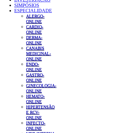
SIMPÓSIOS
ESPECIALIDADE
ALERGO-
ONLINE
CARDIO-
ONLINE
DERMA-
ONLINE
CANABIS
MEDICINAL-
ONLINE
ENDO-
ONLINE
GASTRO-
ONLINE
GINECOLOGIA-
ONLINE
HEMATO-
ONLINE
HIPERTENSÃO
E RCV-
ONLINE
INFECTO-
ONLINE