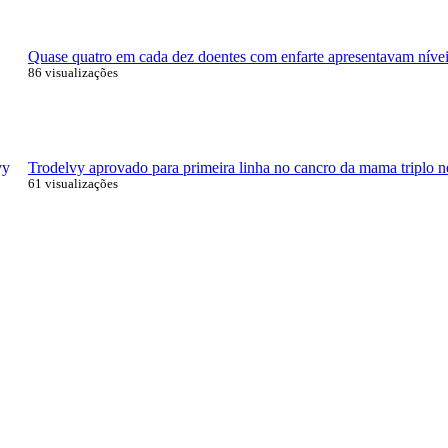
Quase quatro em cada dez doentes com enfarte apresentavam níveis
86 visualizações
Trodelvy aprovado para primeira linha no cancro da mama triplo n
61 visualizações