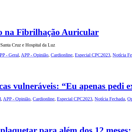
o na Fibrilhação Auricular
e Santa Cruz e Hospital da Luz
PP - Geral
,
APP - Opinião
,
Cardionline
,
Especial CPC2023
,
Notícia F
s vulneráveis: “Eu apenas pedi ex
l
,
APP - Opinião
,
Cardionline
,
Especial CPC2023
,
Notícia Fechada
,
Op
 plaquetar para além dos 12 meses: