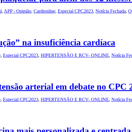
l
,
APP - Opinião
,
Cardionline
,
Especial CPC2023
,
Notícia Fechada
,
O
ção” na insuficiência cardíaca
e
,
Especial CPC2023
,
HIPERTENSÃO E RCV- ONLINE
,
Notícia Fe
rtensão arterial em debate no CPC 
e
,
Especial CPC2023
,
HIPERTENSÃO E RCV- ONLINE
,
Notícia Fe
ina mais personalizada e centrada