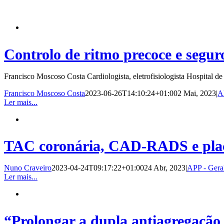
Controlo de ritmo precoce e segur
Francisco Moscoso Costa Cardiologista, eletrofisiologista Hospital d
Francisco Moscoso Costa
2023-06-26T14:10:24+01:00
2 Mai, 2023
|
A
Ler mais...
TAC coronária, CAD-RADS e placa
Nuno Craveiro
2023-04-24T09:17:22+01:00
24 Abr, 2023
|
APP - Gera
Ler mais...
“Prolongar a dupla antiagregação