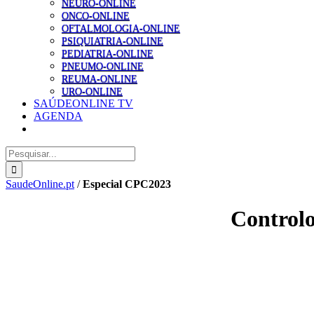
NEURO-ONLINE
ONCO-ONLINE
OFTALMOLOGIA-ONLINE
PSIQUIATRIA-ONLINE
PEDIATRIA-ONLINE
PNEUMO-ONLINE
REUMA-ONLINE
URO-ONLINE
SAÚDEONLINE TV
AGENDA
Pesquisar
SaudeOnline.pt
/
Especial CPC2023
Controlo