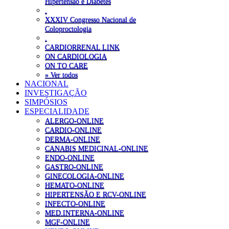
Hipertensão e Diabetes
.
XXXIV Congresso Nacional de
Coloproctologia
.
CARDIORRENAL LINK
ON CARDIOLOGIA
ON TO CARE
» Ver todos
NACIONAL
INVESTIGAÇÃO
SIMPÓSIOS
ESPECIALIDADE
ALERGO-ONLINE
CARDIO-ONLINE
DERMA-ONLINE
CANABIS MEDICINAL-ONLINE
ENDO-ONLINE
GASTRO-ONLINE
GINECOLOGIA-ONLINE
HEMATO-ONLINE
HIPERTENSÃO E RCV-ONLINE
INFECTO-ONLINE
MED.INTERNA-ONLINE
MGF-ONLINE