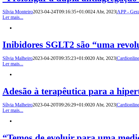
Sílvia Monteiro
2023-04-24T09:16:35+01:00
24 Abr, 2023
|
APP - Gera
Ler mais...
Inibidores SGLT2 são “uma revolu
Sílvia Malheiro
2023-04-20T09:35:23+01:00
20 Abr, 2023
|
Cardionlin
Ler mais...
Adesão à terapêutica para a hipe
Sílvia Malheiro
2023-04-20T09:26:29+01:00
20 Abr, 2023
|
Cardionlin
Ler mais...
“Temos de evoluir para uma medic