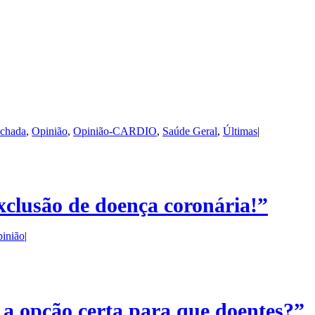
echada
,
Opinião
,
Opinião-CARDIO
,
Saúde Geral
,
Últimas
|
clusão de doença coronária!”
inião
|
 a opção certa para que doentes?”