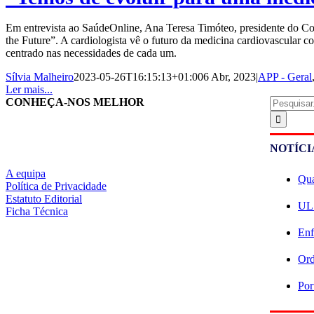
Em entrevista ao SaúdeOnline, Ana Teresa Timóteo, presidente do Con
the Future”. A cardiologista vê o futuro da medicina cardiovascular c
centrado nas necessidades de cada um.
Sílvia Malheiro
2023-05-26T16:15:13+01:00
6 Abr, 2023
|
APP - Geral
Ler mais...
Pesquisar
CONHEÇA-NOS MELHOR
NOTÍCI
A equipa
Qua
Política de Privacidade
Estatuto Editorial
ULS
Ficha Técnica
Enf
Ord
Por