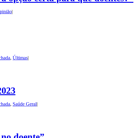
pinião
|
chada
,
Últimas
|
2023
chada
,
Saúde Geral
|
 no doente”