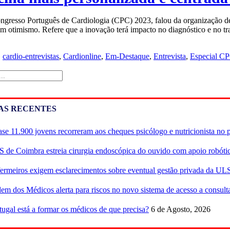
gresso Português de Cardiologia (CPC) 2023, falou da organização des
om otimismo. Refere que a inovação terá impacto no diagnóstico e no tr
,
cardio-entrevistas
,
Cardionline
,
Em-Destaque
,
Entrevista
,
Especial C
AS RECENTES
se 11.900 jovens recorreram aos cheques psicólogo e nutricionista no 
 de Coimbra estreia cirurgia endoscópica do ouvido com apoio robóti
ermeiros exigem esclarecimentos sobre eventual gestão privada da UL
em dos Médicos alerta para riscos no novo sistema de acesso a consulta
tugal está a formar os médicos de que precisa?
6 de Agosto, 2026