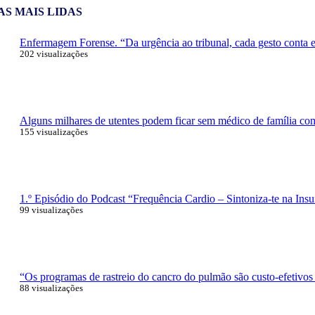
AS MAIS LIDAS
Enfermagem Forense. “Da urgência ao tribunal, cada gesto conta e 
202 visualizações
Alguns milhares de utentes podem ficar sem médico de família com 
155 visualizações
1.º Episódio do Podcast “Frequência Cardio – Sintoniza-te na Insu
99 visualizações
“Os programas de rastreio do cancro do pulmão são custo-efetivos
88 visualizações