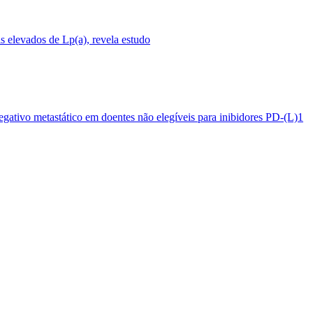
 elevados de Lp(a), revela estudo
egativo metastático em doentes não elegíveis para inibidores PD-(L)1