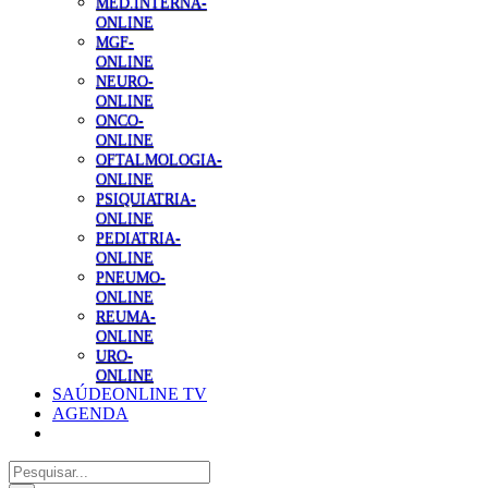
MED.INTERNA-
ONLINE
MGF-
ONLINE
NEURO-
ONLINE
ONCO-
ONLINE
OFTALMOLOGIA-
ONLINE
PSIQUIATRIA-
ONLINE
PEDIATRIA-
ONLINE
PNEUMO-
ONLINE
REUMA-
ONLINE
URO-
ONLINE
SAÚDEONLINE TV
AGENDA
Pesquisar