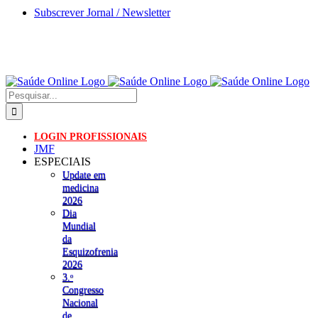
Skip
Subscrever Jornal / Newsletter
to
content
Pesquisar
LOGIN PROFISSIONAIS
JMF
ESPECIAIS
Update em
medicina
2026
Dia
Mundial
da
Esquizofrenia
2026
3.ᵒ
Congresso
Nacional
de