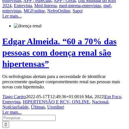
entrevistas
,
APP - especiais
,
APP - Geral
,
Dia Mundial do Rim
2024
,
Entrevista
,
Med-Interna
,
med-interna-entrevistas
,
mgf-
entrevistas
,
MGFonline
,
NefroOnline
,
Sapo
|
Ler mais...
Edgar Almeida. “60 a 70% das
pessoas com doença renal são
hipertensas”
Os nefrologistas alertam para a necessidade de identificar
precocemente qualquer comprometimento renal nas pessoas mais
novas com hipertensão.
Tiago Caeiro
2022-05-17T12:49:36+01:00
16 Mai, 2022
|
Em Foco
,
Entrevista
,
HIPERTENSÃO E RCV- ONLINE
,
Nacional
,
NotíciasSaúde
,
Últimas
,
Uronline
|
Ler mais...
Pesquisar