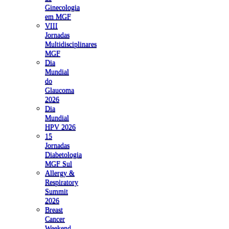
Ginecologia
em MGF
VIII
Jornadas
Multidisciplinares
MGF
Dia
Mundial
do
Glaucoma
2026
Dia
Mundial
HPV 2026
15
Jornadas
Diabetologia
MGF Sul
Allergy &
Respiratory
Summit
2026
Breast
Cancer
Weekend