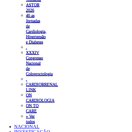
ASTOR
2026
40.as
Jornadas
de
Cardiologia,
Hipertensão
e Diabetes
.
XXXIV
Congresso
Nacional
de
Coloproctologia
.
CARDIORRENAL
LINK
ON
CARDIOLOGIA
ON TO
CARE
» Ver
todos
NACIONAL
INVESTIGAÇÃO