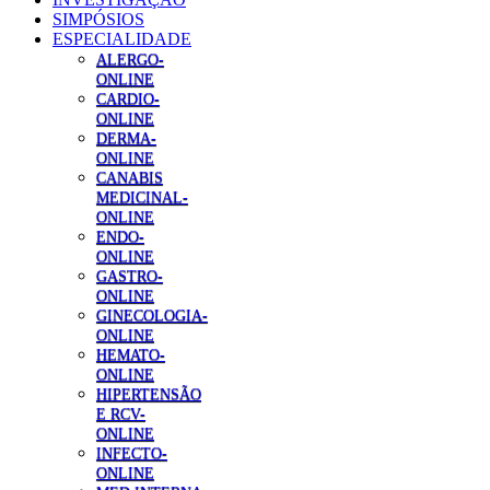
SIMPÓSIOS
ESPECIALIDADE
ALERGO-
ONLINE
CARDIO-
ONLINE
DERMA-
ONLINE
CANABIS
MEDICINAL-
ONLINE
ENDO-
ONLINE
GASTRO-
ONLINE
GINECOLOGIA-
ONLINE
HEMATO-
ONLINE
HIPERTENSÃO
E RCV-
ONLINE
INFECTO-
ONLINE