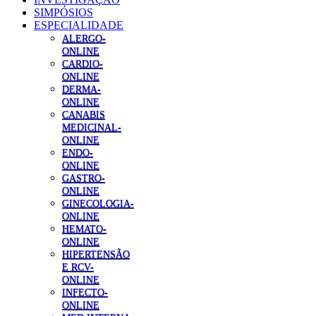
SIMPÓSIOS
ESPECIALIDADE
ALERGO-
ONLINE
CARDIO-
ONLINE
DERMA-
ONLINE
CANABIS
MEDICINAL-
ONLINE
ENDO-
ONLINE
GASTRO-
ONLINE
GINECOLOGIA-
ONLINE
HEMATO-
ONLINE
HIPERTENSÃO
E RCV-
ONLINE
INFECTO-
ONLINE