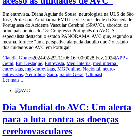
acesso às unidades de AVC”
Em entrevista, Diana Aguiar de Sousa, neurologista na ULS de São
José, Professora Auxiliar na FMUL e vice-presidente da Sociedade
Portuguesa do Acidente Vascular Cerebral (SPAVC), abordou os
principais pontos do 18º Congresso Português do AVC. A
especialista destacou o estudo PANORAMA-AVC que, segundo a
mesma, fornece "uma perspetiva alargada daquilo que é o estado
dos cuidados ao AVC em Portugal".
Cláudia Gomes
2024-02-29T11:06:16+00:00
28 Fev, 2024
|
APP -
Geral
,
Em-Destaque
,
Entrevista
,
Med-Interna
,
med-interna-
entrevistas
,
mgf-entrevistas
,
MGFonline
,
Nacional
,
neuro-
entrevistas
,
Neuroline
,
Sapo
,
Saúde Geral
,
Últimas
|
Ler mais...
Dia Mundial do AVC: Um alerta
para a luta contra as doenças
cerebrovasculares