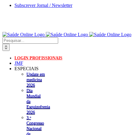
Skip
Subscrever Jornal / Newsletter
to
content
Pesquisar
LOGIN PROFISSIONAIS
JMF
ESPECIAIS
Update em
medicina
2026
Dia
Mundial
da
Esquizofrenia
2026
3.ᵒ
Congresso
Nacional
de