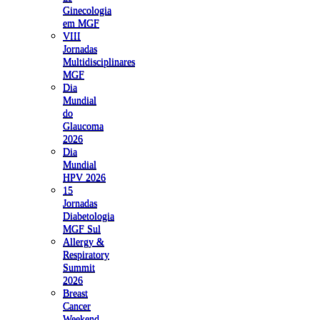
Ginecologia
em MGF
VIII
Jornadas
Multidisciplinares
MGF
Dia
Mundial
do
Glaucoma
2026
Dia
Mundial
HPV 2026
15
Jornadas
Diabetologia
MGF Sul
Allergy &
Respiratory
Summit
2026
Breast
Cancer
Weekend