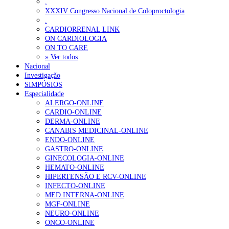
.
XXXIV Congresso Nacional de Coloproctologia
.
CARDIORRENAL LINK
ON CARDIOLOGIA
ON TO CARE
» Ver todos
Nacional
Investigação
SIMPÓSIOS
Especialidade
ALERGO-ONLINE
CARDIO-ONLINE
DERMA-ONLINE
CANABIS MEDICINAL-ONLINE
ENDO-ONLINE
GASTRO-ONLINE
GINECOLOGIA-ONLINE
HEMATO-ONLINE
HIPERTENSÃO E RCV-ONLINE
INFECTO-ONLINE
MED.INTERNA-ONLINE
MGF-ONLINE
NEURO-ONLINE
ONCO-ONLINE