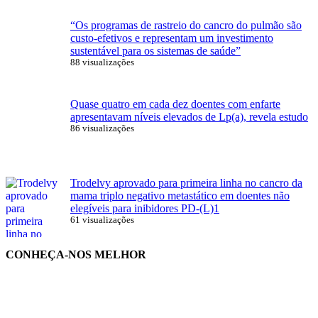
“Os programas de rastreio do cancro do pulmão são
custo-efetivos e representam um investimento
sustentável para os sistemas de saúde”
88 visualizações
Quase quatro em cada dez doentes com enfarte
apresentavam níveis elevados de Lp(a), revela estudo
86 visualizações
Trodelvy aprovado para primeira linha no cancro da
mama triplo negativo metastático em doentes não
elegíveis para inibidores PD-(L)1
61 visualizações
CONHEÇA-NOS MELHOR