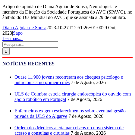
Artigo de opinião de Diana Aguiar de Sousa, Neurologista e
membro da Direção da Sociedade Portuguesa do AVC (SPAVC), no
âmbito do Dia Mundial do AVC, que se assinala a 29 de outubro.
Diana Aguiar de Sousa
2023-10-27T12:51:26+01:00
29 Out,
2023
|
Sapo
|
Ler mais...
Pesquisar
NOTÍCIAS RECENTES
Quase 11.900 jovens recorreram aos cheques psicólogo e
nutricionista no primeiro mês
7 de Agosto, 2026
ULS de Coimbra estreia cirurgia endoscópica do ouvido com
apoio robótico em Portugal
7 de Agosto, 2026
Enfermeiros exigem esclarecimentos sobre eventual gestão
privada da ULS do Algarve
7 de Agosto, 2026
Ordem dos Médicos alerta para riscos no novo sistema de
acesso a consultas e cirurgias
7 de Agosto, 2026