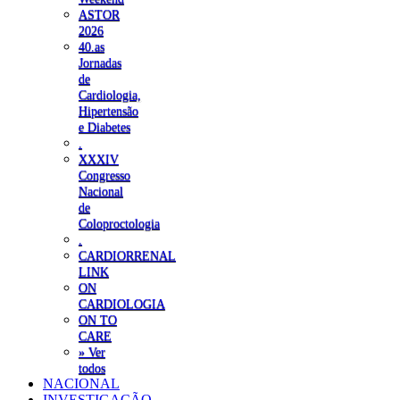
ASTOR
2026
40.as
Jornadas
de
Cardiologia,
Hipertensão
e Diabetes
.
XXXIV
Congresso
Nacional
de
Coloproctologia
.
CARDIORRENAL
LINK
ON
CARDIOLOGIA
ON TO
CARE
» Ver
todos
NACIONAL
INVESTIGAÇÃO