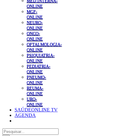
MED.INTERNA-
ONLINE
MGF-
ONLINE
NEURO-
ONLINE
ONCO-
ONLINE
OFTALMOLOGIA-
ONLINE
PSIQUIATRIA-
ONLINE
PEDIATRIA-
ONLINE
PNEUMO-
ONLINE
REUMA-
ONLINE
URO-
ONLINE
SAÚDEONLINE TV
AGENDA
Pesquisar