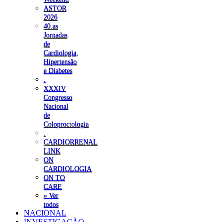
ASTOR
2026
40.as
Jornadas
de
Cardiologia,
Hipertensão
e Diabetes
.
XXXIV
Congresso
Nacional
de
Coloproctologia
.
CARDIORRENAL
LINK
ON
CARDIOLOGIA
ON TO
CARE
» Ver
todos
NACIONAL
INVESTIGAÇÃO