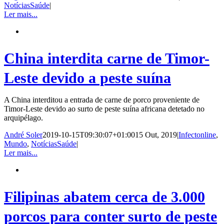
NotíciasSaúde
|
Ler mais...
China interdita carne de Timor-
Leste devido a peste suína
A China interditou a entrada de carne de porco proveniente de
Timor-Leste devido ao surto de peste suína africana detetado no
arquipélago.
André Soler
2019-10-15T09:30:07+01:00
15 Out, 2019
|
Infectonline
,
Mundo
,
NotíciasSaúde
|
Ler mais...
Filipinas abatem cerca de 3.000
porcos para conter surto de peste