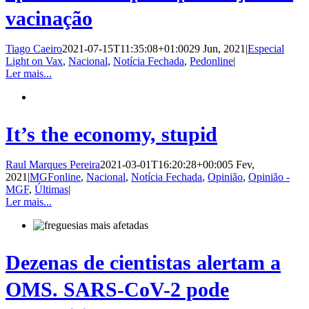
vacinação
Tiago Caeiro
2021-07-15T11:35:08+01:00
29 Jun, 2021
|
Especial
Light on Vax
,
Nacional
,
Notícia Fechada
,
Pedonline
|
Ler mais...
It’s the economy, stupid
Raul Marques Pereira
2021-03-01T16:20:28+00:00
5 Fev,
2021
|
MGFonline
,
Nacional
,
Notícia Fechada
,
Opinião
,
Opinião -
MGF
,
Últimas
|
Ler mais...
Dezenas de cientistas alertam a
OMS. SARS-CoV-2 pode