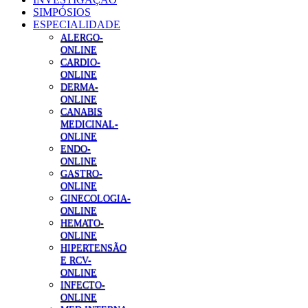
SIMPÓSIOS
ESPECIALIDADE
ALERGO-
ONLINE
CARDIO-
ONLINE
DERMA-
ONLINE
CANABIS
MEDICINAL-
ONLINE
ENDO-
ONLINE
GASTRO-
ONLINE
GINECOLOGIA-
ONLINE
HEMATO-
ONLINE
HIPERTENSÃO
E RCV-
ONLINE
INFECTO-
ONLINE