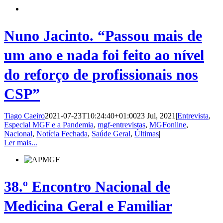
Nuno Jacinto. “Passou mais de
um ano e nada foi feito ao nível
do reforço de profissionais nos
CSP”
Tiago Caeiro
2021-07-23T10:24:40+01:00
23 Jul, 2021
|
Entrevista
,
Especial MGF e a Pandemia
,
mgf-entrevistas
,
MGFonline
,
Nacional
,
Notícia Fechada
,
Saúde Geral
,
Últimas
|
Ler mais...
38.º Encontro Nacional de
Medicina Geral e Familiar