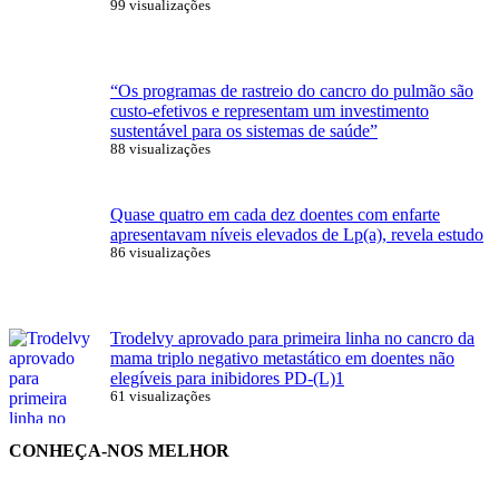
99 visualizações
“Os programas de rastreio do cancro do pulmão são
custo-efetivos e representam um investimento
sustentável para os sistemas de saúde”
88 visualizações
Quase quatro em cada dez doentes com enfarte
apresentavam níveis elevados de Lp(a), revela estudo
86 visualizações
Trodelvy aprovado para primeira linha no cancro da
mama triplo negativo metastático em doentes não
elegíveis para inibidores PD-(L)1
61 visualizações
CONHEÇA-NOS MELHOR