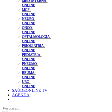
MED.INTERNA-
ONLINE
MGF-
ONLINE
NEURO-
ONLINE
ONCO-
ONLINE
OFTALMOLOGIA-
ONLINE
PSIQUIATRIA-
ONLINE
PEDIATRIA-
ONLINE
PNEUMO-
ONLINE
REUMA-
ONLINE
URO-
ONLINE
SAÚDEONLINE TV
AGENDA
Pesquisar