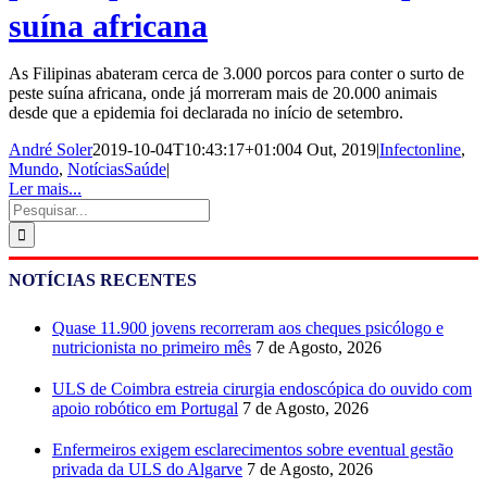
suína africana
As Filipinas abateram cerca de 3.000 porcos para conter o surto de
peste suína africana, onde já morreram mais de 20.000 animais
desde que a epidemia foi declarada no início de setembro.
André Soler
2019-10-04T10:43:17+01:00
4 Out, 2019
|
Infectonline
,
Mundo
,
NotíciasSaúde
|
Ler mais...
Pesquisar
NOTÍCIAS RECENTES
Quase 11.900 jovens recorreram aos cheques psicólogo e
nutricionista no primeiro mês
7 de Agosto, 2026
ULS de Coimbra estreia cirurgia endoscópica do ouvido com
apoio robótico em Portugal
7 de Agosto, 2026
Enfermeiros exigem esclarecimentos sobre eventual gestão
privada da ULS do Algarve
7 de Agosto, 2026