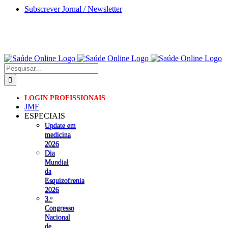
Skip
Subscrever Jornal / Newsletter
to
content
Pesquisar
LOGIN PROFISSIONAIS
JMF
ESPECIAIS
Update em
medicina
2026
Dia
Mundial
da
Esquizofrenia
2026
3.ᵒ
Congresso
Nacional
de