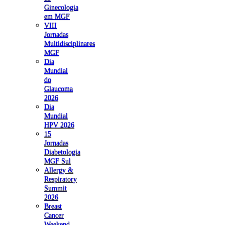
Ginecologia
em MGF
VIII
Jornadas
Multidisciplinares
MGF
Dia
Mundial
do
Glaucoma
2026
Dia
Mundial
HPV 2026
15
Jornadas
Diabetologia
MGF Sul
Allergy &
Respiratory
Summit
2026
Breast
Cancer
Weekend