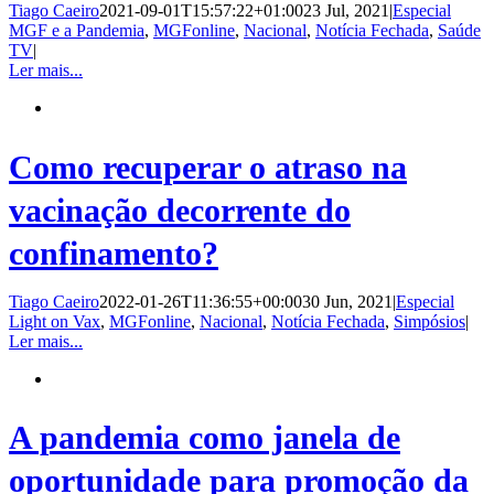
Tiago Caeiro
2021-09-01T15:57:22+01:00
23 Jul, 2021
|
Especial
MGF e a Pandemia
,
MGFonline
,
Nacional
,
Notícia Fechada
,
Saúde
TV
|
Ler mais...
Como recuperar o atraso na
vacinação decorrente do
confinamento?
Tiago Caeiro
2022-01-26T11:36:55+00:00
30 Jun, 2021
|
Especial
Light on Vax
,
MGFonline
,
Nacional
,
Notícia Fechada
,
Simpósios
|
Ler mais...
A pandemia como janela de
oportunidade para promoção da