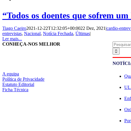
“Todos os doentes que sofrem um 
Tiago Caeiro
2021-12-22T12:32:05+00:00
22 Dez, 2021
|
cardio-entrev
entrevistas
,
Nacional
,
Notícia Fechada
,
Últimas
|
Ler mais...
Pesquisar
CONHEÇA-NOS MELHOR
NOTÍCI
A equipa
Qua
Política de Privacidade
Estatuto Editorial
ULS
Ficha Técnica
Enf
Ord
Por