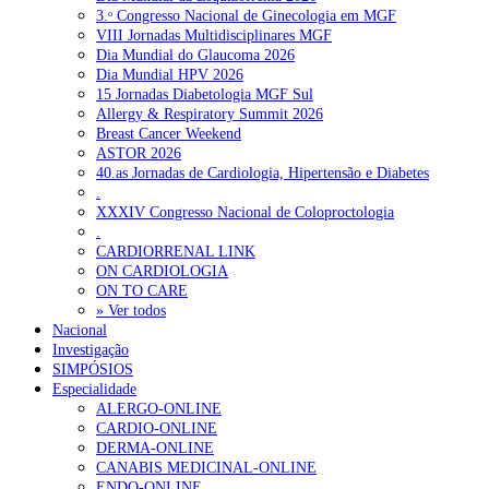
3.ᵒ Congresso Nacional de Ginecologia em MGF
VIII Jornadas Multidisciplinares MGF
Dia Mundial do Glaucoma 2026
Dia Mundial HPV 2026
15 Jornadas Diabetologia MGF Sul
Allergy & Respiratory Summit 2026
Breast Cancer Weekend
ASTOR 2026
40.as Jornadas de Cardiologia, Hipertensão e Diabetes
.
XXXIV Congresso Nacional de Coloproctologia
.
CARDIORRENAL LINK
ON CARDIOLOGIA
ON TO CARE
» Ver todos
Nacional
Investigação
SIMPÓSIOS
Especialidade
ALERGO-ONLINE
CARDIO-ONLINE
DERMA-ONLINE
CANABIS MEDICINAL-ONLINE
ENDO-ONLINE