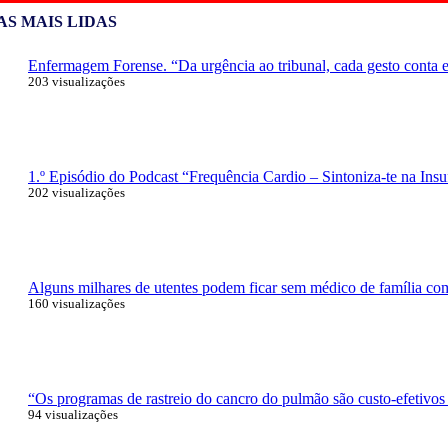
AS MAIS LIDAS
Enfermagem Forense. “Da urgência ao tribunal, cada gesto conta e 
203 visualizações
1.º Episódio do Podcast “Frequência Cardio – Sintoniza-te na Insu
202 visualizações
Alguns milhares de utentes podem ficar sem médico de família com 
160 visualizações
“Os programas de rastreio do cancro do pulmão são custo-efetivos
94 visualizações