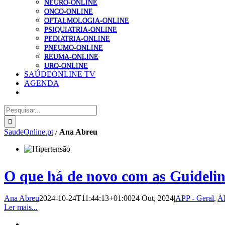
NEURO-ONLINE
ONCO-ONLINE
OFTALMOLOGIA-ONLINE
PSIQUIATRIA-ONLINE
PEDIATRIA-ONLINE
PNEUMO-ONLINE
REUMA-ONLINE
URO-ONLINE
SAÚDEONLINE TV
AGENDA
Pesquisar
SaudeOnline.pt
/
Ana Abreu
O que há de novo com as Guideli
Ana Abreu
2024-10-24T11:44:13+01:00
24 Out, 2024
|
APP - Geral
,
AP
Ler mais...