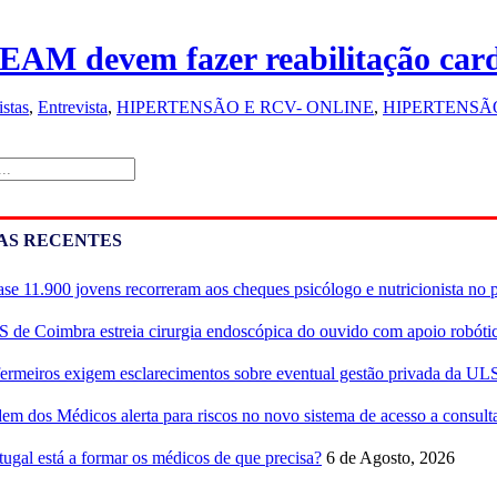
EAM devem fazer reabilitação car
istas
,
Entrevista
,
HIPERTENSÃO E RCV- ONLINE
,
HIPERTENSÃO 
AS RECENTES
se 11.900 jovens recorreram aos cheques psicólogo e nutricionista no 
 de Coimbra estreia cirurgia endoscópica do ouvido com apoio robóti
ermeiros exigem esclarecimentos sobre eventual gestão privada da UL
em dos Médicos alerta para riscos no novo sistema de acesso a consulta
tugal está a formar os médicos de que precisa?
6 de Agosto, 2026