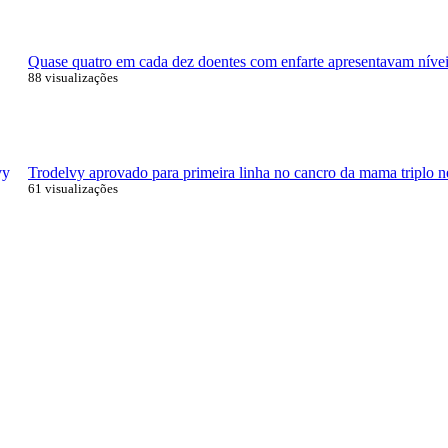
Quase quatro em cada dez doentes com enfarte apresentavam níveis
88 visualizações
Trodelvy aprovado para primeira linha no cancro da mama triplo n
61 visualizações