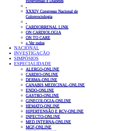
Hipertensão e Diabetes
.
XXXIV Congresso Nacional de
Coloproctologia
.
CARDIORRENAL LINK
ON CARDIOLOGIA
ON TO CARE
» Ver todos
NACIONAL
INVESTIGAÇÃO
SIMPÓSIOS
ESPECIALIDADE
ALERGO-ONLINE
CARDIO-ONLINE
DERMA-ONLINE
CANABIS MEDICINAL-ONLINE
ENDO-ONLINE
GASTRO-ONLINE
GINECOLOGIA-ONLINE
HEMATO-ONLINE
HIPERTENSÃO E RCV-ONLINE
INFECTO-ONLINE
MED.INTERNA-ONLINE
MGF-ONLINE