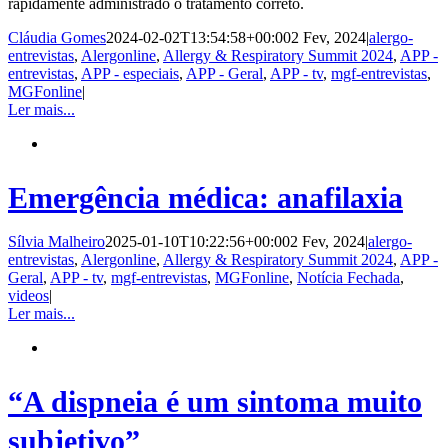
rapidamente administrado o tratamento correto.
Cláudia Gomes
2024-02-02T13:54:58+00:00
2 Fev, 2024
|
alergo-
entrevistas
,
Alergonline
,
Allergy & Respiratory Summit 2024
,
APP -
entrevistas
,
APP - especiais
,
APP - Geral
,
APP - tv
,
mgf-entrevistas
,
MGFonline
|
Ler mais...
Emergência médica: anafilaxia
Sílvia Malheiro
2025-01-10T10:22:56+00:00
2 Fev, 2024
|
alergo-
entrevistas
,
Alergonline
,
Allergy & Respiratory Summit 2024
,
APP -
Geral
,
APP - tv
,
mgf-entrevistas
,
MGFonline
,
Notícia Fechada
,
videos
|
Ler mais...
“A dispneia é um sintoma muito
subjetivo”