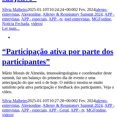
Sílvia Malheiro
2025-01-10T10:24:24+00:00
2 Fev, 2024
|
alergo-
entrevistas
,
Alergonline
,
Allergy & Respiratory Summit 2024
,
APP -
entrevistas
,
APP - especiais
,
APP - tv
,
mgf-entrevistas
,
MGFonline
,
Notícia Fechada
,
videos
|
Ler mais...
“Participação ativa por parte dos
participantes”
Mário Morais de Almeida, imunoalergologista e coordenador deste
summit, faz um balanço do primeiro dia de evento e uma
antecipação do que será o de hoje. O médico mostra-se muito
satisfeito pela ativa participação e feedback dos participantes. Veja o
vídeo.
Sílvia Malheiro
2025-01-10T10:27:28+00:00
2 Fev, 2024
|
alergo-
entrevistas
,
Alergonline
,
Allergy & Respiratory Summit 2024
,
APP -
entrevistas
,
APP - especiais
,
APP - Geral
,
APP - tv
,
MGFonline
,
videos
|