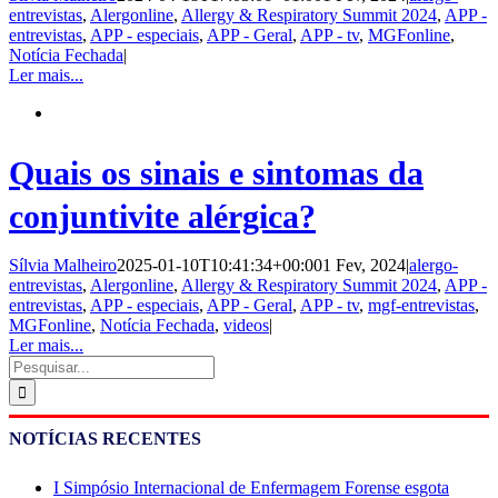
entrevistas
,
Alergonline
,
Allergy & Respiratory Summit 2024
,
APP -
entrevistas
,
APP - especiais
,
APP - Geral
,
APP - tv
,
MGFonline
,
Notícia Fechada
|
Ler mais...
Quais os sinais e sintomas da
conjuntivite alérgica?
Sílvia Malheiro
2025-01-10T10:41:34+00:00
1 Fev, 2024
|
alergo-
entrevistas
,
Alergonline
,
Allergy & Respiratory Summit 2024
,
APP -
entrevistas
,
APP - especiais
,
APP - Geral
,
APP - tv
,
mgf-entrevistas
,
MGFonline
,
Notícia Fechada
,
videos
|
Ler mais...
Pesquisar
NOTÍCIAS RECENTES
I Simpósio Internacional de Enfermagem Forense esgota