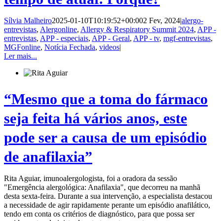
Sílvia Malheiro
2025-01-10T10:19:52+00:00
2 Fev, 2024
|
alergo-
entrevistas
,
Alergonline
,
Allergy & Respiratory Summit 2024
,
APP -
entrevistas
,
APP - especiais
,
APP - Geral
,
APP - tv
,
mgf-entrevistas
,
MGFonline
,
Notícia Fechada
,
videos
|
Ler mais...
“Mesmo que a toma do fármaco
seja feita há vários anos, este
pode ser a causa de um episódio
de anafilaxia”
Rita Aguiar, imunoalergologista, foi a oradora da sessão
"Emergência alergológica: Anafilaxia", que decorreu na manhã
desta sexta-feira. Durante a sua intervenção, a especialista destacou
a necessidade de agir rapidamente perante um episódio anafilático,
tendo em conta os critérios de diagnóstico, para que possa ser