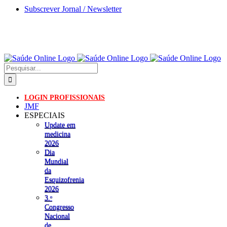
Skip
Subscrever Jornal / Newsletter
to
content
Pesquisar
LOGIN PROFISSIONAIS
JMF
ESPECIAIS
Update em
medicina
2026
Dia
Mundial
da
Esquizofrenia
2026
3.ᵒ
Congresso
Nacional
de