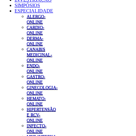
SIMPÓSIOS
ESPECIALIDADE
ALERGO-
ONLINE
CARDIO-
ONLINE
DERMA-
ONLINE
CANABIS
MEDICINAL-
ONLINE
ENDO-
ONLINE
GASTRO-
ONLINE
GINECOLOGIA-
ONLINE
HEMATO-
ONLINE
HIPERTENSÃO
E RCV-
ONLINE
INFECTO-
ONLINE