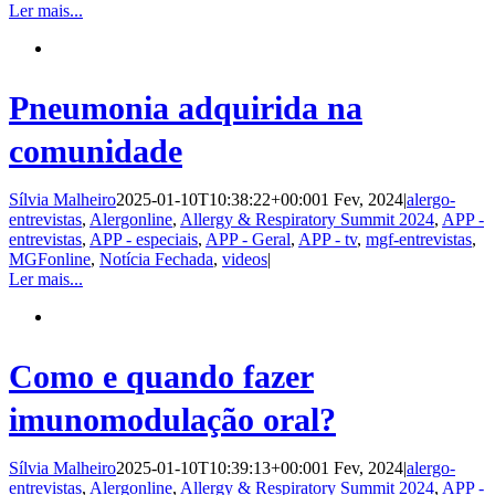
Ler mais...
Pneumonia adquirida na
comunidade
Sílvia Malheiro
2025-01-10T10:38:22+00:00
1 Fev, 2024
|
alergo-
entrevistas
,
Alergonline
,
Allergy & Respiratory Summit 2024
,
APP -
entrevistas
,
APP - especiais
,
APP - Geral
,
APP - tv
,
mgf-entrevistas
,
MGFonline
,
Notícia Fechada
,
videos
|
Ler mais...
Como e quando fazer
imunomodulação oral?
Sílvia Malheiro
2025-01-10T10:39:13+00:00
1 Fev, 2024
|
alergo-
entrevistas
,
Alergonline
,
Allergy & Respiratory Summit 2024
,
APP -