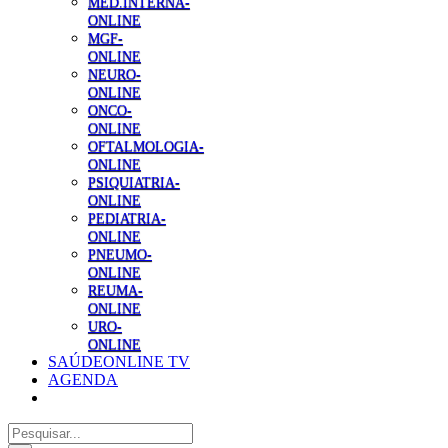
MED.INTERNA-
ONLINE
MGF-
ONLINE
NEURO-
ONLINE
ONCO-
ONLINE
OFTALMOLOGIA-
ONLINE
PSIQUIATRIA-
ONLINE
PEDIATRIA-
ONLINE
PNEUMO-
ONLINE
REUMA-
ONLINE
URO-
ONLINE
SAÚDEONLINE TV
AGENDA
Pesquisar