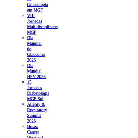
Ginecologia
em MGF
VIII
Jornadas
Multidisciplinares
MGF
Dia
Mundial
do
Glaucoma
2026
Dia
Mundial
HPV 2026
15
Jornadas
Diabetologia
MGF Sul
Allergy &
Respiratory
Summit
2026
Breast
Cancer
Weekend