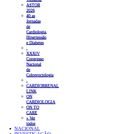
ASTOR
2026
40.as
Jornadas
de
Cardiologia,
Hipertensão
e Diabetes
.
XXXIV
Congresso
Nacional
de
Coloproctologia
.
CARDIORRENAL
LINK
ON
CARDIOLOGIA
ON TO
CARE
» Ver
todos
NACIONAL
INVESTIGAÇÃO