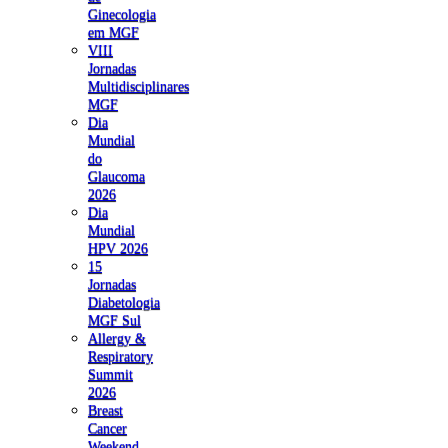
Ginecologia
em MGF
VIII
Jornadas
Multidisciplinares
MGF
Dia
Mundial
do
Glaucoma
2026
Dia
Mundial
HPV 2026
15
Jornadas
Diabetologia
MGF Sul
Allergy &
Respiratory
Summit
2026
Breast
Cancer
Weekend