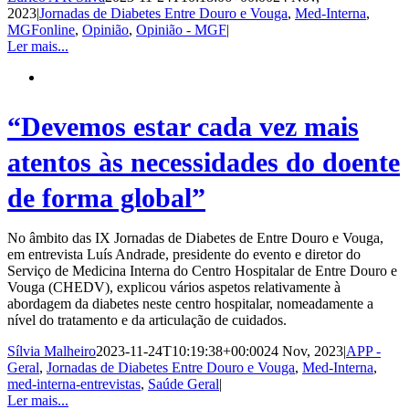
2023
|
Jornadas de Diabetes Entre Douro e Vouga
,
Med-Interna
,
MGFonline
,
Opinião
,
Opinião - MGF
|
Ler mais...
“Devemos estar cada vez mais
atentos às necessidades do doente
de forma global”
No âmbito das IX Jornadas de Diabetes de Entre Douro e Vouga,
em entrevista Luís Andrade, presidente do evento e diretor do
Serviço de Medicina Interna do Centro Hospitalar de Entre Douro e
Vouga (CHEDV), explicou vários aspetos relativamente à
abordagem da diabetes neste centro hospitalar, nomeadamente a
nível do tratamento e da articulação de cuidados.
Sílvia Malheiro
2023-11-24T10:19:38+00:00
24 Nov, 2023
|
APP -
Geral
,
Jornadas de Diabetes Entre Douro e Vouga
,
Med-Interna
,
med-interna-entrevistas
,
Saúde Geral
|
Ler mais...