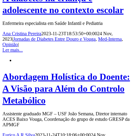
adolescente no contexto escolar
Enfermeira especialista em Saúde Infantil e Pediatria
Ana Cristina Pereira
2023-11-23T18:53:50+00:00
24 Nov,
2023
|
Jornadas de Diabetes Entre Douro e Vouga
,
Med-Interna
,
Opinião
|
Ler mais...
Abordagem Holística do Doente:
A Visão para Além do Controlo
Metabólico
Assistente graduado MGF – USF João Semana, Diretor internato
ACES Baixo Vouga, Coordenação do grupo de estudo GRESP da
APMGF
Eurico A R Silva
2023-11-24T10:18:06+00:00
24 Nov,