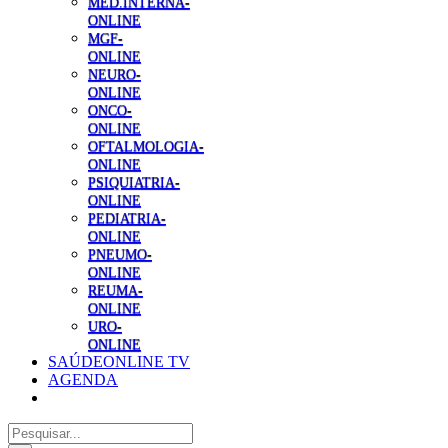
MED.INTERNA-
ONLINE
MGF-
ONLINE
NEURO-
ONLINE
ONCO-
ONLINE
OFTALMOLOGIA-
ONLINE
PSIQUIATRIA-
ONLINE
PEDIATRIA-
ONLINE
PNEUMO-
ONLINE
REUMA-
ONLINE
URO-
ONLINE
SAÚDEONLINE TV
AGENDA
Pesquisar