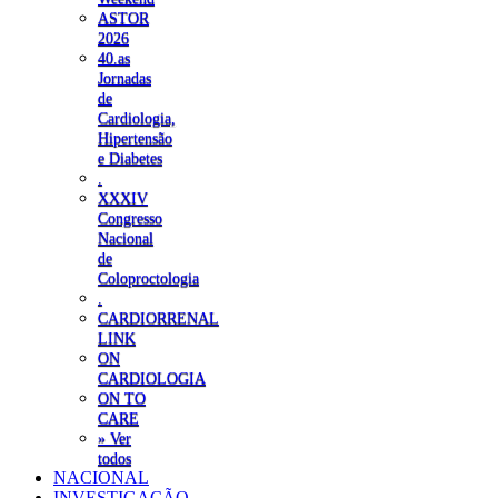
ASTOR
2026
40.as
Jornadas
de
Cardiologia,
Hipertensão
e Diabetes
.
XXXIV
Congresso
Nacional
de
Coloproctologia
.
CARDIORRENAL
LINK
ON
CARDIOLOGIA
ON TO
CARE
» Ver
todos
NACIONAL
INVESTIGAÇÃO