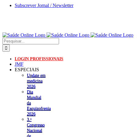
Skip
Subscrever Jornal / Newsletter
to
content
Pesquisar
LOGIN PROFISSIONAIS
JMF
ESPECIAIS
Update em
medicina
2026
Dia
Mundial
da
Esquizofrenia
2026
3.ᵒ
Congresso
Nacional
de