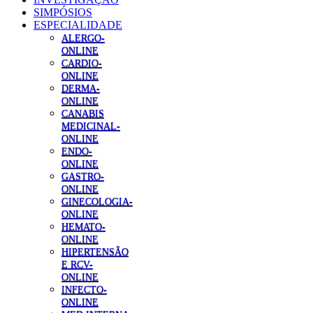
SIMPÓSIOS
ESPECIALIDADE
ALERGO-
ONLINE
CARDIO-
ONLINE
DERMA-
ONLINE
CANABIS
MEDICINAL-
ONLINE
ENDO-
ONLINE
GASTRO-
ONLINE
GINECOLOGIA-
ONLINE
HEMATO-
ONLINE
HIPERTENSÃO
E RCV-
ONLINE
INFECTO-
ONLINE