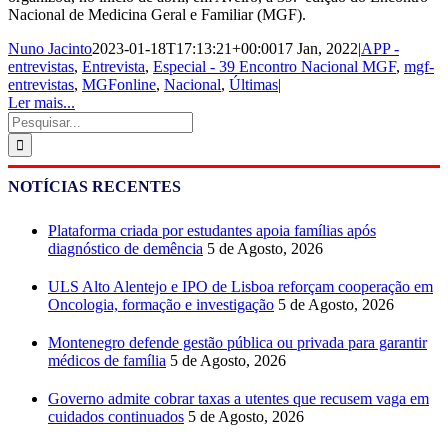
Nacional de Medicina Geral e Familiar (MGF).
Nuno Jacinto
2023-01-18T17:13:21+00:00
17 Jan, 2022
|
APP -
entrevistas
,
Entrevista
,
Especial - 39 Encontro Nacional MGF
,
mgf-
entrevistas
,
MGFonline
,
Nacional
,
Últimas
|
Ler mais...
Pesquisar
NOTÍCIAS RECENTES
Plataforma criada por estudantes apoia famílias após
diagnóstico de demência
5 de Agosto, 2026
ULS Alto Alentejo e IPO de Lisboa reforçam cooperação em
Oncologia, formação e investigação
5 de Agosto, 2026
Montenegro defende gestão pública ou privada para garantir
médicos de família
5 de Agosto, 2026
Governo admite cobrar taxas a utentes que recusem vaga em
cuidados continuados
5 de Agosto, 2026