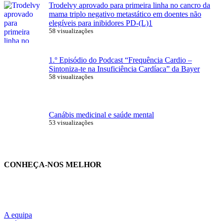
Trodelvy aprovado para primeira linha no cancro da
mama triplo negativo metastático em doentes não
elegíveis para inibidores PD-(L)1
58 visualizações
1.º Episódio do Podcast “Frequência Cardio –
Sintoniza-te na Insuficiência Cardíaca” da Bayer
58 visualizações
Canábis medicinal e saúde mental
53 visualizações
CONHEÇA-NOS MELHOR
A equipa