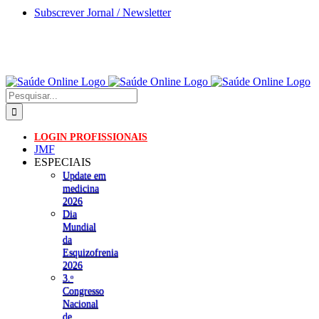
Skip
Subscrever Jornal / Newsletter
to
content
Pesquisar
LOGIN PROFISSIONAIS
JMF
ESPECIAIS
Update em
medicina
2026
Dia
Mundial
da
Esquizofrenia
2026
3.ᵒ
Congresso
Nacional
de