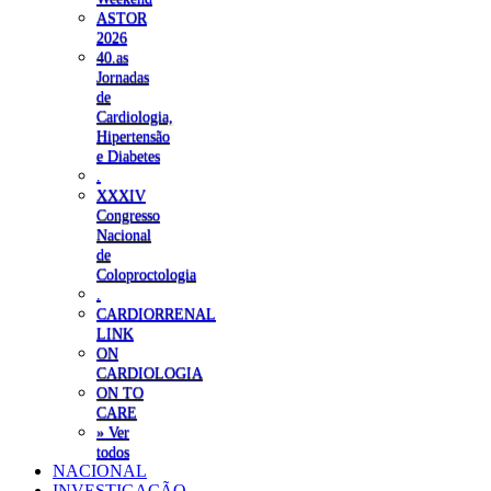
ASTOR
2026
40.as
Jornadas
de
Cardiologia,
Hipertensão
e Diabetes
.
XXXIV
Congresso
Nacional
de
Coloproctologia
.
CARDIORRENAL
LINK
ON
CARDIOLOGIA
ON TO
CARE
» Ver
todos
NACIONAL
INVESTIGAÇÃO