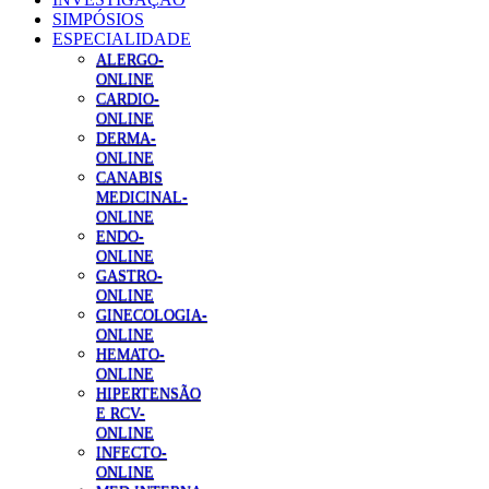
SIMPÓSIOS
ESPECIALIDADE
ALERGO-
ONLINE
CARDIO-
ONLINE
DERMA-
ONLINE
CANABIS
MEDICINAL-
ONLINE
ENDO-
ONLINE
GASTRO-
ONLINE
GINECOLOGIA-
ONLINE
HEMATO-
ONLINE
HIPERTENSÃO
E RCV-
ONLINE
INFECTO-
ONLINE