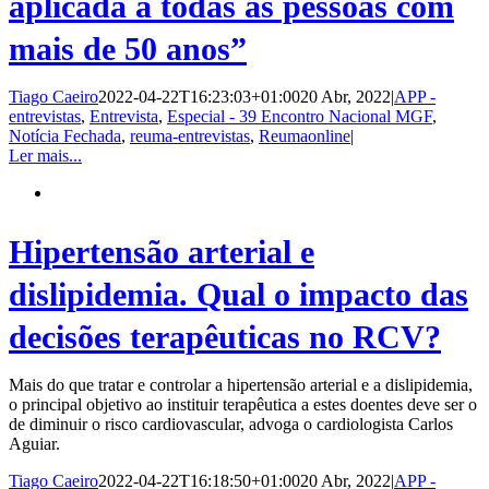
aplicada a todas as pessoas com
mais de 50 anos”
Tiago Caeiro
2022-04-22T16:23:03+01:00
20 Abr, 2022
|
APP -
entrevistas
,
Entrevista
,
Especial - 39 Encontro Nacional MGF
,
Notícia Fechada
,
reuma-entrevistas
,
Reumaonline
|
Ler mais...
Hipertensão arterial e
dislipidemia. Qual o impacto das
decisões terapêuticas no RCV?
Mais do que tratar e controlar a hipertensão arterial e a dislipidemia,
o principal objetivo ao instituir terapêutica a estes doentes deve ser o
de diminuir o risco cardiovascular, advoga o cardiologista Carlos
Aguiar.
Tiago Caeiro
2022-04-22T16:18:50+01:00
20 Abr, 2022
|
APP -