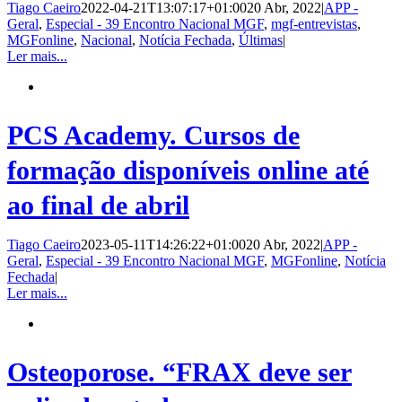
Tiago Caeiro
2022-04-21T13:07:17+01:00
20 Abr, 2022
|
APP -
Geral
,
Especial - 39 Encontro Nacional MGF
,
mgf-entrevistas
,
MGFonline
,
Nacional
,
Notícia Fechada
,
Últimas
|
Ler mais...
PCS Academy. Cursos de
formação disponíveis online até
ao final de abril
Tiago Caeiro
2023-05-11T14:26:22+01:00
20 Abr, 2022
|
APP -
Geral
,
Especial - 39 Encontro Nacional MGF
,
MGFonline
,
Notícia
Fechada
|
Ler mais...
Osteoporose. “FRAX deve ser