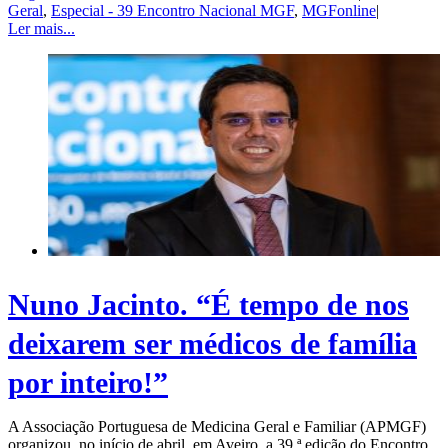
Geral
,
Especial - 39 Encontro Nacional MGF
,
MGFonline
|
Ler mais...
Nuno Jacinto. “É tempo de nos
deixarem ser médicos de família
por inteiro!”
A Associação Portuguesa de Medicina Geral e Familiar (APMGF)
organizou, no início de abril, em Aveiro, a 39.ª edição do Encontro