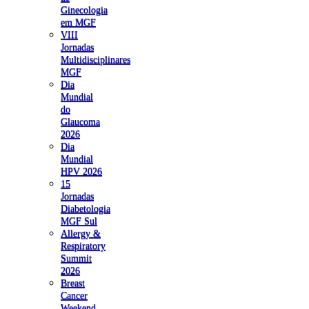
Ginecologia
em MGF
VIII
Jornadas
Multidisciplinares
MGF
Dia
Mundial
do
Glaucoma
2026
Dia
Mundial
HPV 2026
15
Jornadas
Diabetologia
MGF Sul
Allergy &
Respiratory
Summit
2026
Breast
Cancer
Weekend