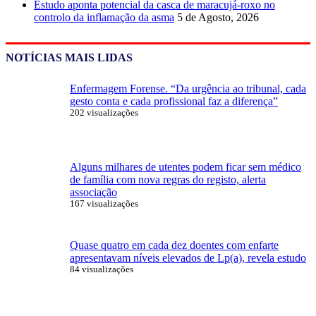
Estudo aponta potencial da casca de maracujá-roxo no
controlo da inflamação da asma
5 de Agosto, 2026
NOTÍCIAS MAIS LIDAS
Enfermagem Forense. “Da urgência ao tribunal, cada
gesto conta e cada profissional faz a diferença”
202 visualizações
Alguns milhares de utentes podem ficar sem médico
de família com nova regras do registo, alerta
associação
167 visualizações
Quase quatro em cada dez doentes com enfarte
apresentavam níveis elevados de Lp(a), revela estudo
84 visualizações