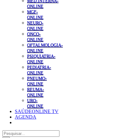
MED.INTERNA-
ONLINE
MGF-
ONLINE
NEURO-
ONLINE
ONCO-
ONLINE
OFTALMOLOGIA-
ONLINE
PSIQUIATRIA-
ONLINE
PEDIATRIA-
ONLINE
PNEUMO-
ONLINE
REUMA-
ONLINE
URO-
ONLINE
SAÚDEONLINE TV
AGENDA
Pesquisar