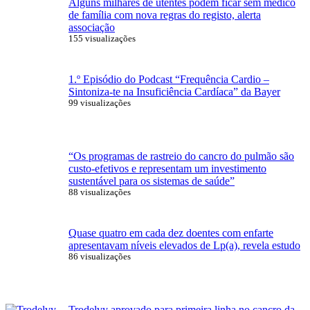
Alguns milhares de utentes podem ficar sem médico
de família com nova regras do registo, alerta
associação
155 visualizações
1.º Episódio do Podcast “Frequência Cardio –
Sintoniza-te na Insuficiência Cardíaca” da Bayer
99 visualizações
“Os programas de rastreio do cancro do pulmão são
custo-efetivos e representam um investimento
sustentável para os sistemas de saúde”
88 visualizações
Quase quatro em cada dez doentes com enfarte
apresentavam níveis elevados de Lp(a), revela estudo
86 visualizações
Trodelvy aprovado para primeira linha no cancro da