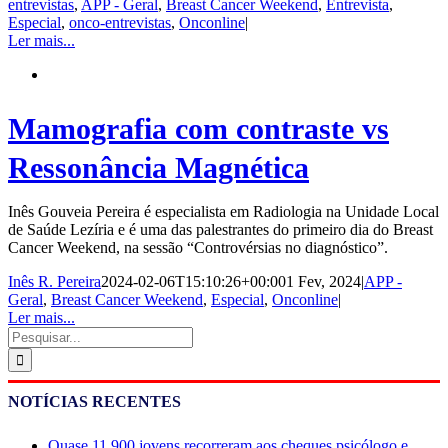
entrevistas
,
APP - Geral
,
Breast Cancer Weekend
,
Entrevista
,
Especial
,
onco-entrevistas
,
Onconline
|
Ler mais...
Mamografia com contraste vs
Ressonância Magnética
Inês Gouveia Pereira é especialista em Radiologia na Unidade Local
de Saúde Lezíria e é uma das palestrantes do primeiro dia do Breast
Cancer Weekend, na sessão “Controvérsias no diagnóstico”.
Inês R. Pereira
2024-02-06T15:10:26+00:00
1 Fev, 2024
|
APP -
Geral
,
Breast Cancer Weekend
,
Especial
,
Onconline
|
Ler mais...
Pesquisar
NOTÍCIAS RECENTES
Quase 11.900 jovens recorreram aos cheques psicólogo e