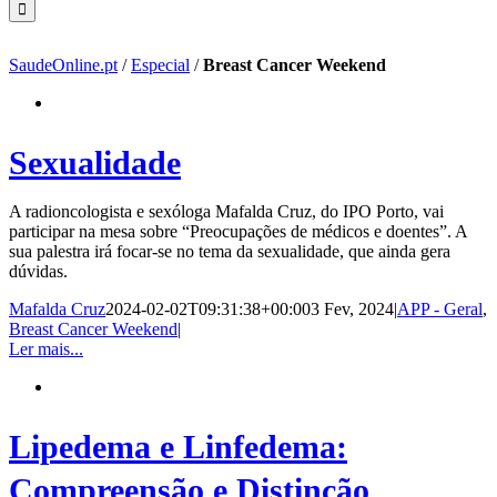
SaudeOnline.pt
/
Especial
/
Breast Cancer Weekend
Sexualidade
A radioncologista e sexóloga Mafalda Cruz, do IPO Porto, vai
participar na mesa sobre “Preocupações de médicos e doentes”. A
sua palestra irá focar-se no tema da sexualidade, que ainda gera
dúvidas.
Mafalda Cruz
2024-02-02T09:31:38+00:00
3 Fev, 2024
|
APP - Geral
,
Breast Cancer Weekend
|
Ler mais...
Lipedema e Linfedema:
Compreensão e Distinção