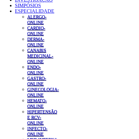
SIMPÓSIOS
ESPECIALIDADE
ALERGO-
ONLINE
CARDIO-
ONLINE
DERMA-
ONLINE
CANABIS
MEDICINAL-
ONLINE
ENDO-
ONLINE
GASTRO-
ONLINE
GINECOLOGIA-
ONLINE
HEMATO-
ONLINE
HIPERTENSÃO
E RCV-
ONLINE
INFECTO-
ONLINE