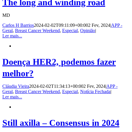
The long and winding road
MD
Carlos H Barrios
2024-02-02T09:11:09+00:00
2 Fev, 2024
|
APP -
Geral
,
Breast Cancer Weekend
,
Especial
,
Opinião
|
Ler mais...
Doença HER2, podemos fazer
melhor?
Cláudia Vieira
2024-02-02T11:34:13+00:00
2 Fev, 2024
|
APP -
Geral
,
Breast Cancer Weekend
,
Especial
,
Notícia Fechada
|
Ler mais...
Still axilla – Consensus in 2024