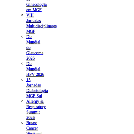
Ginecologia
em MGF
VIII
Jornadas
Multidisciplinares
MGF
Dia
Mundial
do
Glaucoma
2026
Dia
Mundial
HPV 2026
15
Jornadas
Diabetologia
MGF Sul
Allergy &
Respiratory
Summit
2026
Breast
Cancer
Weekend