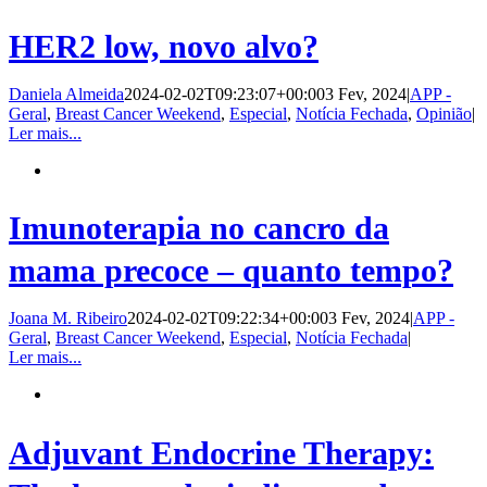
HER2 low, novo alvo?
Daniela Almeida
2024-02-02T09:23:07+00:00
3 Fev, 2024
|
APP -
Geral
,
Breast Cancer Weekend
,
Especial
,
Notícia Fechada
,
Opinião
|
Ler mais...
Imunoterapia no cancro da
mama precoce – quanto tempo?
Joana M. Ribeiro
2024-02-02T09:22:34+00:00
3 Fev, 2024
|
APP -
Geral
,
Breast Cancer Weekend
,
Especial
,
Notícia Fechada
|
Ler mais...
Adjuvant Endocrine Therapy: