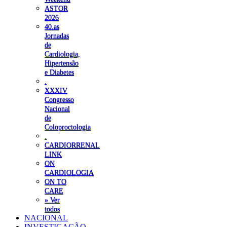
ASTOR
2026
40.as
Jornadas
de
Cardiologia,
Hipertensão
e Diabetes
.
XXXIV
Congresso
Nacional
de
Coloproctologia
.
CARDIORRENAL
LINK
ON
CARDIOLOGIA
ON TO
CARE
» Ver
todos
NACIONAL
INVESTIGAÇÃO