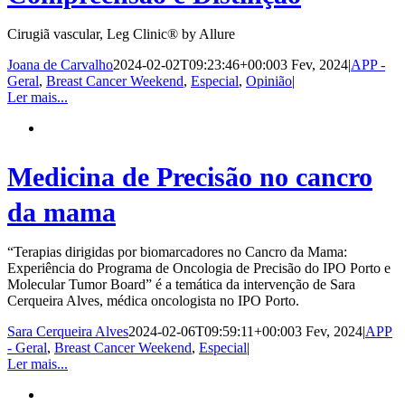
Cirugiã vascular, Leg Clinic® by Allure
Joana de Carvalho
2024-02-02T09:23:46+00:00
3 Fev, 2024
|
APP -
Geral
,
Breast Cancer Weekend
,
Especial
,
Opinião
|
Ler mais...
Medicina de Precisão no cancro
da mama
“Terapias dirigidas por biomarcadores no Cancro da Mama:
Experiência do Programa de Oncologia de Precisão do IPO Porto e
Molecular Tumor Board” é a temática da intervenção de Sara
Cerqueira Alves, médica oncologista no IPO Porto.
Sara Cerqueira Alves
2024-02-06T09:59:11+00:00
3 Fev, 2024
|
APP
- Geral
,
Breast Cancer Weekend
,
Especial
|
Ler mais...