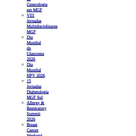
Ginecologia
em MGF
VIII
Jornadas
Multidisciplinares
MGF
Dia
Mundial
do
Glaucoma
2026
Dia
Mundial
HPV 2026
15
Jornadas
Diabetologia
MGF Sul
Allergy &
Respiratory
Summit
2026
Breast
Cancer
Weekend