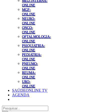
MED.INTERNA-
ONLINE
MGF-
ONLINE
NEURO-
ONLINE
ONCO-
ONLINE
OFTALMOLOGIA-
ONLINE
PSIQUIATRIA-
ONLINE
PEDIATRIA-
ONLINE
PNEUMO-
ONLINE
REUMA-
ONLINE
URO-
ONLINE
SAÚDEONLINE TV
AGENDA
Pesquisar