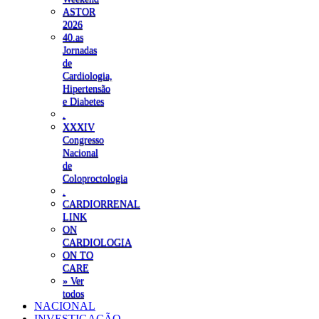
ASTOR
2026
40.as
Jornadas
de
Cardiologia,
Hipertensão
e Diabetes
.
XXXIV
Congresso
Nacional
de
Coloproctologia
.
CARDIORRENAL
LINK
ON
CARDIOLOGIA
ON TO
CARE
» Ver
todos
NACIONAL
INVESTIGAÇÃO