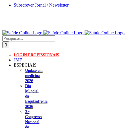
Skip
Subscrever Jornal / Newsletter
to
content
Pesquisar
LOGIN PROFISSIONAIS
JMF
ESPECIAIS
Update em
medicina
2026
Dia
Mundial
da
Esquizofrenia
2026
3.ᵒ
Congresso
Nacional
de