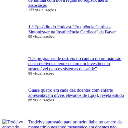
de família com nova regras do registo, alerta
associação
155 visualizações
1.º Episódio do Podcast “Frequência Cardio –
Sintoniza-te na Insuficiência Cardíaca” da Bayer
99 visualizações
“Os programas de rastreio do cancro do pulmão são
custo-efetivos e representam um investimento
sustentável para os sistemas de saúde”
88 visualizações
Quase quatro em cada dez doentes com enfarte
apresentavam níveis elevados de Lp(a), revela estudo
86 visualizações
Trodelvy aprovado para primeira linha no cancro da
mama triplo negativo metastático em doentes não