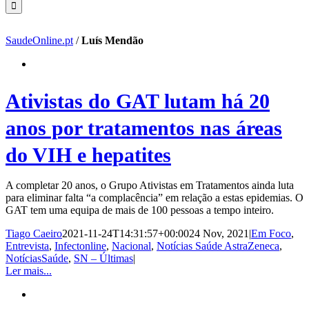
SaudeOnline.pt
/
Luís Mendão
Ativistas do GAT lutam há 20
anos por tratamentos nas áreas
do VIH e hepatites
A completar 20 anos, o Grupo Ativistas em Tratamentos ainda luta
para eliminar falta “a complacência” em relação a estas epidemias. O
GAT tem uma equipa de mais de 100 pessoas a tempo inteiro.
Tiago Caeiro
2021-11-24T14:31:57+00:00
24 Nov, 2021
|
Em Foco
,
Entrevista
,
Infectonline
,
Nacional
,
Notícias Saúde AstraZeneca
,
NotíciasSaúde
,
SN – Últimas
|
Ler mais...