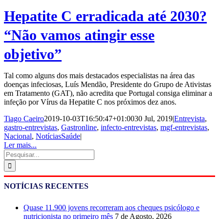
Hepatite C erradicada até 2030?
“Não vamos atingir esse
objetivo”
Tal como alguns dos mais destacados especialistas na área das
doenças infeciosas, Luís Mendão, Presidente do Grupo de Ativistas
em Tratamento (GAT), não acredita que Portugal consiga eliminar a
infeção por Vírus da Hepatite C nos próximos dez anos.
Tiago Caeiro
2019-10-03T16:50:47+01:00
30 Jul, 2019
|
Entrevista
,
gastro-entrevistas
,
Gastronline
,
infecto-entrevistas
,
mgf-entrevistas
,
Nacional
,
NotíciasSaúde
|
Ler mais...
Pesquisar
NOTÍCIAS RECENTES
Quase 11.900 jovens recorreram aos cheques psicólogo e
nutricionista no primeiro mês
7 de Agosto, 2026