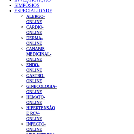
SIMPÓSIOS
ESPECIALIDADE
ALERGO-
ONLINE
CARDIO-
ONLINE
DERMA-
ONLINE
CANABIS
MEDICINAL-
ONLINE
ENDO-
ONLINE
GASTRO-
ONLINE
GINECOLOGIA-
ONLINE
HEMATO-
ONLINE
HIPERTENSÃO
E RCV-
ONLINE
INFECTO-
ONLINE