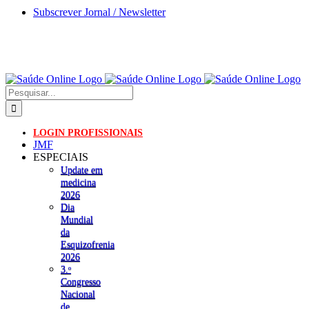
Skip
Subscrever Jornal / Newsletter
to
content
Pesquisar
LOGIN PROFISSIONAIS
JMF
ESPECIAIS
Update em
medicina
2026
Dia
Mundial
da
Esquizofrenia
2026
3.ᵒ
Congresso
Nacional
de