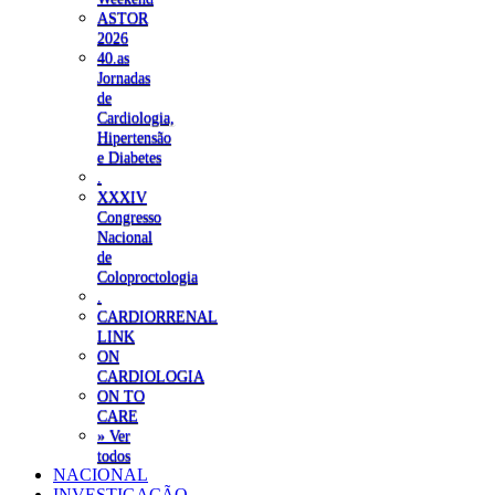
ASTOR
2026
40.as
Jornadas
de
Cardiologia,
Hipertensão
e Diabetes
.
XXXIV
Congresso
Nacional
de
Coloproctologia
.
CARDIORRENAL
LINK
ON
CARDIOLOGIA
ON TO
CARE
» Ver
todos
NACIONAL
INVESTIGAÇÃO