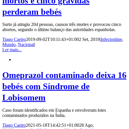
mortos e cinco grávidas
perderam bebés
Surto já atingiu 204 pessoas, causou três mortes e provocou cinco
abortos, segundo o último balanço das autoridades espanholas.
Tiago Caeiro
2019-09-02T10:11:43+01:00
2 Set, 2019
|
Infectonline
,
Mundo
,
Nacional
|
Ler mais...
Omeprazol contaminado deixa 16
bebés com Síndrome de
Lobisomem
Caso foram identificados em Espanha e envolveram lotes
contaminados produzidos na Índia.
Tiago Caeiro
2021-05-18T14:42:51+01:00
28 Ago,