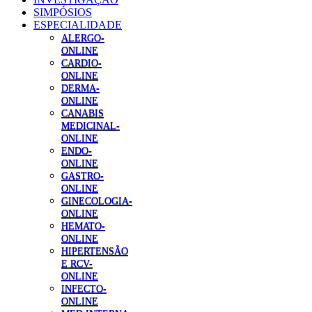
SIMPÓSIOS
ESPECIALIDADE
ALERGO-
ONLINE
CARDIO-
ONLINE
DERMA-
ONLINE
CANABIS
MEDICINAL-
ONLINE
ENDO-
ONLINE
GASTRO-
ONLINE
GINECOLOGIA-
ONLINE
HEMATO-
ONLINE
HIPERTENSÃO
E RCV-
ONLINE
INFECTO-
ONLINE