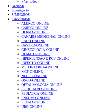
» Ver todos
Nacional
Investigação
SIMPÓSIOS
Especialidade
ALERGO-ONLINE
CARDIO-ONLINE
DERMA-ONLINE
CANABIS MEDICINAL-ONLINE
ENDO-ONLINE
GASTRO-ONLINE
GINECOLOGIA-ONLINE
HEMATO-ONLINE
HIPERTENSÃO E RCV-ONLINE
INFECTO-ONLINE
MED.INTERNA-ONLINE
MGF-ONLINE
NEURO-ONLINE
ONCO-ONLINE
OFTALMOLOGIA-ONLINE
PSIQUIATRIA-ONLINE
PEDIATRIA-ONLINE
PNEUMO-ONLINE
REUMA-ONLINE
URO-ONLINE