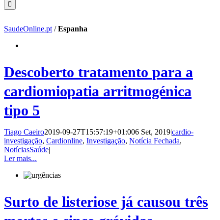
SaudeOnline.pt
/
Espanha
Descoberto tratamento para a
cardiomiopatia arritmogénica
tipo 5
Tiago Caeiro
2019-09-27T15:57:19+01:00
6 Set, 2019
|
cardio-
investigação
,
Cardionline
,
Investigação
,
Notícia Fechada
,
NotíciasSaúde
|
Ler mais...
Surto de listeriose já causou três