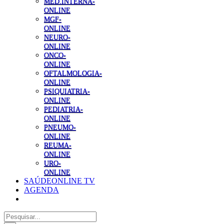
MED.INTERNA-
ONLINE
MGF-
ONLINE
NEURO-
ONLINE
ONCO-
ONLINE
OFTALMOLOGIA-
ONLINE
PSIQUIATRIA-
ONLINE
PEDIATRIA-
ONLINE
PNEUMO-
ONLINE
REUMA-
ONLINE
URO-
ONLINE
SAÚDEONLINE TV
AGENDA
Pesquisar