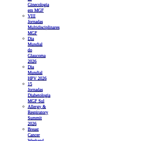
Ginecologia
em MGF
VIII
Jornadas
Multidisciplinares
MGF
Dia
Mundial
do
Glaucoma
2026
Dia
Mundial
HPV 2026
15
Jornadas
Diabetologia
MGF Sul
Allergy &
Respiratory
Summit
2026
Breast
Cancer
Weekend