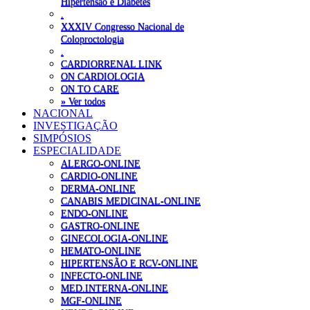
Hipertensão e Diabetes
.
XXXIV Congresso Nacional de
Coloproctologia
.
CARDIORRENAL LINK
ON CARDIOLOGIA
ON TO CARE
» Ver todos
NACIONAL
INVESTIGAÇÃO
SIMPÓSIOS
ESPECIALIDADE
ALERGO-ONLINE
CARDIO-ONLINE
DERMA-ONLINE
CANABIS MEDICINAL-ONLINE
ENDO-ONLINE
GASTRO-ONLINE
GINECOLOGIA-ONLINE
HEMATO-ONLINE
HIPERTENSÃO E RCV-ONLINE
INFECTO-ONLINE
MED.INTERNA-ONLINE
MGF-ONLINE