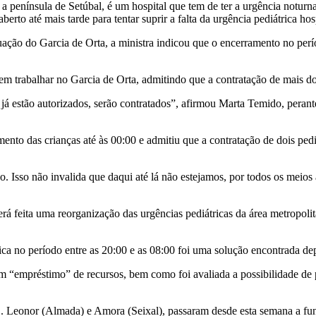
a península de Setúbal, é um hospital que tem de ter a urgência notur
to até mais tarde para tentar suprir a falta da urgência pediátrica hosp
tuação do Garcia de Orta, a ministra indicou que o encerramento no per
 trabalhar no Garcia de Orta, admitindo que a contratação de mais dois
 já estão autorizados, serão contratados”, afirmou Marta Temido, pera
mento das crianças até às 00:00 e admitiu que a contratação de dois pedi
sso não invalida que daqui até lá não estejamos, por todos os meios à 
erá feita uma reorganização das urgências pediátricas da área metropoli
ca no período entre as 20:00 e as 08:00 foi uma solução encontrada dep
 um “empréstimo” de recursos, bem como foi avaliada a possibilidade d
 Leonor (Almada) e Amora (Seixal), passaram desde esta semana a func