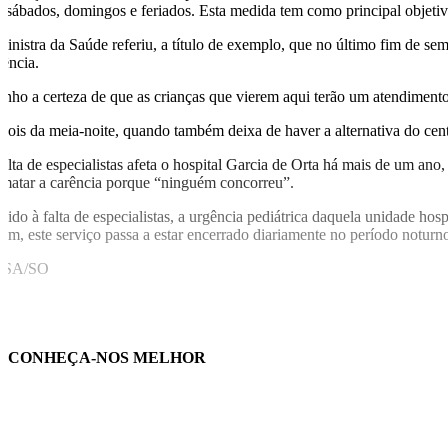
s sábados, domingos e feriados. Esta medida tem como principal objetiv
ministra da Saúde referiu, a título de exemplo, que no último fim de 
gência.
enho a certeza de que as crianças que vierem aqui terão um atendimento 
pois da meia-noite, quando também deixa de haver a alternativa do cen
falta de especialistas afeta o hospital Garcia de Orta há mais de um an
lmatar a carência porque “ninguém concorreu”.
vido à falta de especialistas, a urgência pediátrica daquela unidade ho
tem, este serviço passa a estar encerrado diariamente no período noturno
USA/SO
CONHEÇA-NOS MELHOR