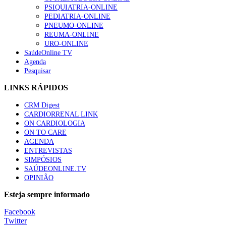
“Os programas de rastreio do cancro do pulmão são custo-ef
PSIQUIATRIA-ONLINE
66 visualizações
PEDIATRIA-ONLINE
PNEUMO-ONLINE
REUMA-ONLINE
URO-ONLINE
SaúdeOnline TV
Agenda
Trodelvy aprovado para primeira linha no cancro da mama tr
Pesquisar
61 visualizações
LINKS RÁPIDOS
CRM Digest
CARDIORRENAL LINK
Especialistas defendem mais potássio na alimentação para aj
ON CARDIOLOGIA
57 visualizações
ON TO CARE
AGENDA
ENTREVISTAS
SIMPÓSIOS
SAÚDEONLINE.TV
MAIS NOTÍCIAS
OPINIÃO
Sindicato diz que nova carreira de médicos dentistas reforça est
Esteja sempre informado
6 Ago, 2026
|
0 Comments
Facebook
Twitter