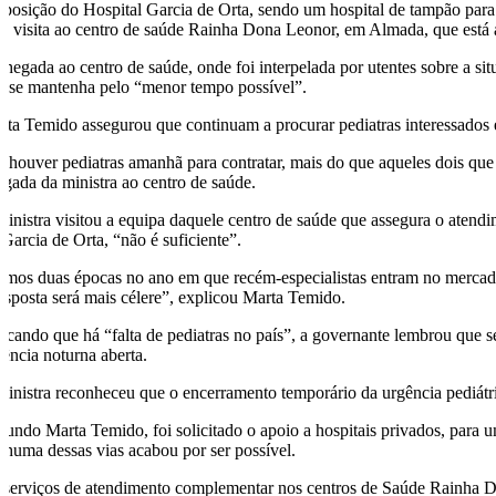
 posição do Hospital Garcia de Orta, sendo um hospital de tampão para 
a visita ao centro de saúde Rainha Dona Leonor, em Almada, que está aber
chegada ao centro de saúde, onde foi interpelada por utentes sobre a si
e se mantenha pelo “menor tempo possível”.
rta Temido assegurou que continuam a procurar pediatras interessados em
e houver pediatras amanhã para contratar, mais do que aqueles dois que
egada da ministra ao centro de saúde.
ministra visitou a equipa daquele centro de saúde que assegura o atendi
 Garcia de Orta, “não é suficiente”.
emos duas épocas no ano em que recém-especialistas entram no mercado. I
resposta será mais célere”, explicou Marta Temido.
dicando que há “falta de pediatras no país”, a governante lembrou que s
gência noturna aberta.
ministra reconheceu que o encerramento temporário da urgência pediátri
gundo Marta Temido, foi solicitado o apoio a hospitais privados, para
nhuma dessas vias acabou por ser possível.
 serviços de atendimento complementar nos centros de Saúde Rainha D.