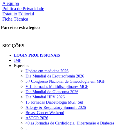
A equipa
Política de Privacidade
Estatuto Editorial
Ficha Técnica
rtilhe nas redes sociais:
Parceiro estratégico
SECÇÕES
LOGIN PROFISSIONAIS
JMF
squisar
Especiais
Update em medicina 2026
Dia Mundial da Esquizofrenia 2026
OTÍCIAS RECENTES
3.ᵒ Congresso Nacional de Ginecologia em MGF
VIII Jornadas Multidisciplinares MGF
Dia Mundial do Glaucoma 2026
Portugal está a formar os médicos de que precisa?
6 de Agosto, 202
Dia Mundial HPV 2026
15 Jornadas Diabetologia MGF Sul
Estudantes de Medicina representados na 79.ª World Health Assem
Allergy & Respiratory Summit 2026
Breast Cancer Weekend
SCORA X-Change Portugal promove formação internacional em saú
ASTOR 2026
40.as Jornadas de Cardiologia, Hipertensão e Diabetes
ANEM reúne com coordenador do Pacto Estratégico para a Saúde
.