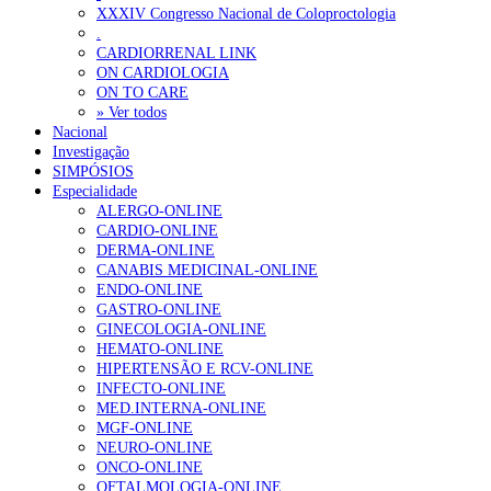
XXXIV Congresso Nacional de Coloproctologia
Sindicato diz que nova carreira de médicos dentistas reforça estabi
.
CARDIORRENAL LINK
ON CARDIOLOGIA
OTÍCIAS MAIS LIDAS
ON TO CARE
» Ver todos
Nacional
Enfermagem Forense. “Da urgência ao tribunal, cada gesto c
Investigação
202 visualizações
SIMPÓSIOS
Especialidade
ALERGO-ONLINE
CARDIO-ONLINE
DERMA-ONLINE
Alguns milhares de utentes podem ficar sem médico de famíl
CANABIS MEDICINAL-ONLINE
175 visualizações
ENDO-ONLINE
GASTRO-ONLINE
GINECOLOGIA-ONLINE
HEMATO-ONLINE
HIPERTENSÃO E RCV-ONLINE
Quase quatro em cada dez doentes com enfarte apresentavam
INFECTO-ONLINE
86 visualizações
MED.INTERNA-ONLINE
MGF-ONLINE
NEURO-ONLINE
ONCO-ONLINE
OFTALMOLOGIA-ONLINE