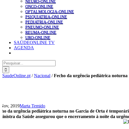
NEURO-ONLINE
ONCO-ONLINE
OFTALMOLOGIA-ONLINE
PSIQUIATRIA-ONLINE
PEDIATRIA-ONLINE
PNEUMO-ONLINE
REUMA-ONLINE
URO-ONLINE
SAÚDEONLINE TV
AGENDA
Pesquisar
SaudeOnline.pt
/
Nacional
/
Fecho da urgência pediátrica noturna
 Nov, 2019
Marta Temido
cho da urgência pediátrica noturna no Garcia de Orta é temporár
ministra da Saúde assegurou que o encerramento à noite da urgênc