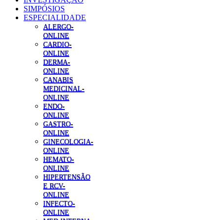
SIMPÓSIOS
ESPECIALIDADE
ALERGO-
ONLINE
CARDIO-
ONLINE
DERMA-
ONLINE
CANABIS
MEDICINAL-
ONLINE
ENDO-
ONLINE
GASTRO-
ONLINE
GINECOLOGIA-
ONLINE
HEMATO-
ONLINE
HIPERTENSÃO
E RCV-
ONLINE
INFECTO-
ONLINE