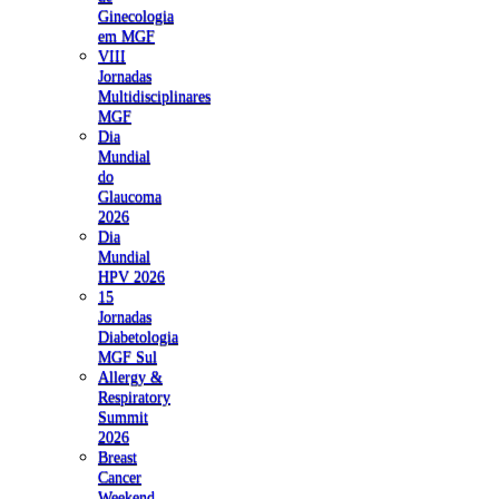
Ginecologia
em MGF
VIII
Jornadas
Multidisciplinares
MGF
Dia
Mundial
do
Glaucoma
2026
Dia
Mundial
HPV 2026
15
Jornadas
Diabetologia
MGF Sul
Allergy &
Respiratory
Summit
2026
Breast
Cancer
Weekend