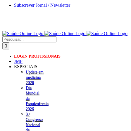
Skip
Subscrever Jornal / Newsletter
to
content
Pesquisar
LOGIN PROFISSIONAIS
JMF
ESPECIAIS
Update em
medicina
2026
Dia
Mundial
da
Esquizofrenia
2026
3.ᵒ
Congresso
Nacional
de