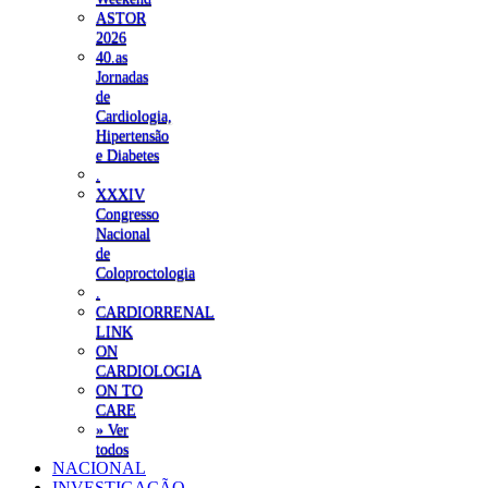
ASTOR
2026
40.as
Jornadas
de
Cardiologia,
Hipertensão
e Diabetes
.
XXXIV
Congresso
Nacional
de
Coloproctologia
.
CARDIORRENAL
LINK
ON
CARDIOLOGIA
ON TO
CARE
» Ver
todos
NACIONAL
INVESTIGAÇÃO