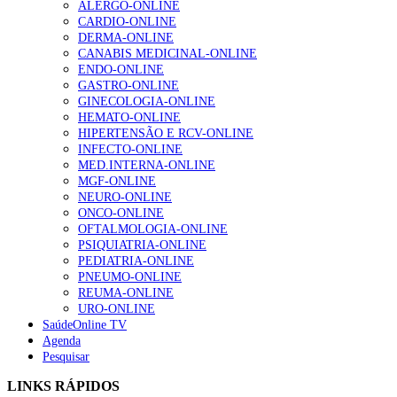
ALERGO-ONLINE
CARDIO-ONLINE
1.º Episódio do Podcast “Frequência Cardio – Sintoniza
DERMA-ONLINE
te na Insuficiência Cardíaca” da Bayer
CANABIS MEDICINAL-ONLINE
207 visualizações
ENDO-ONLINE
GASTRO-ONLINE
GINECOLOGIA-ONLINE
HEMATO-ONLINE
Enfermagem Forense. “Da urgência ao tribunal, cada
HIPERTENSÃO E RCV-ONLINE
gesto conta e cada profissional faz a diferença”
INFECTO-ONLINE
203 visualizações
MED.INTERNA-ONLINE
MGF-ONLINE
NEURO-ONLINE
ONCO-ONLINE
Alguns milhares de utentes podem ficar sem médico de
OFTALMOLOGIA-ONLINE
família com nova regras do registo, alerta associação
PSIQUIATRIA-ONLINE
162 visualizações
PEDIATRIA-ONLINE
PNEUMO-ONLINE
REUMA-ONLINE
URO-ONLINE
SaúdeOnline TV
“Os programas de rastreio do cancro do pulmão são
Agenda
custo-efetivos e representam um investimento
Pesquisar
sustentável para os sistemas de saúde”
94 visualizações
LINKS RÁPIDOS