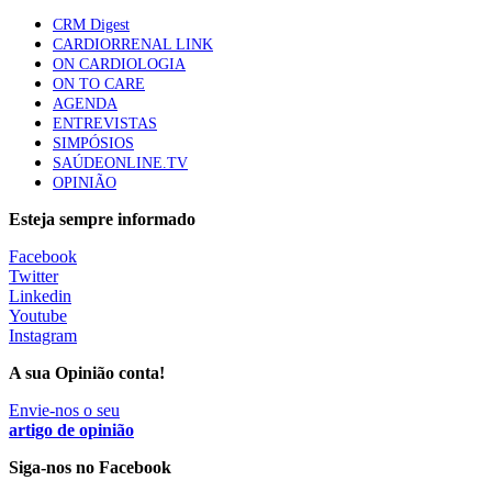
CRM Digest
Quase quatro em cada dez doentes com enfarte
CARDIORRENAL LINK
apresentavam níveis elevados de Lp(a), revela estudo
ON CARDIOLOGIA
88 visualizações
ON TO CARE
AGENDA
ENTREVISTAS
SIMPÓSIOS
Trodelvy aprovado para primeira linha no cancro da
SAÚDEONLINE.TV
mama triplo negativo metastático em doentes não
OPINIÃO
elegíveis para inibidores PD-(L)1
61 visualizações
Esteja sempre informado
Facebook
MAIS NOTÍCIAS
Twitter
Linkedin
Youtube
Instagram
I Simpósio Internacional de Enfermagem Forense esgota
inscrições presenciais e abre participação online
A sua Opinião conta!
10 Ago, 2026
|
0 Comments
Envie-nos o seu
artigo de opinião
Ordem dos Médicos pede simplificação urgente das regras para
Siga-nos no Facebook
atualização de dados dos utentes