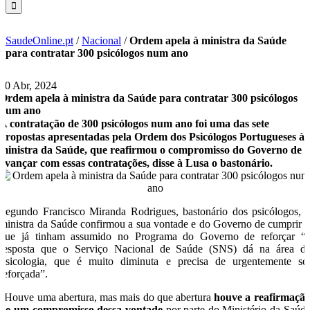
SaudeOnline.pt
/
Nacional
/
Ordem apela à ministra da Saúde
para contratar 300 psicólogos num ano
30 Abr, 2024
Ordem apela à ministra da Saúde para contratar 300 psicólogos
num ano
A contratação de 300 psicólogos num ano foi uma das sete
propostas apresentadas pela Ordem dos Psicólogos Portugueses à
ministra da Saúde, que reafirmou o compromisso do Governo de
avançar com essas contratações, disse à Lusa o bastonário.
Segundo Francisco Miranda Rodrigues, bastonário dos psicólogos, 
ministra da Saúde confirmou a sua vontade e do Governo de cumprir 
que já tinham assumido no Programa do Governo de reforçar “
resposta que o Serviço Nacional de Saúde (SNS) dá na área d
Psicologia, que é muito diminuta e precisa de urgentemente se
reforçada”.
“Houve uma abertura, mas mais do que abertura
houve a reafirmaçã
de um compromisso dessa vontade
por parte do Ministério da Saúd