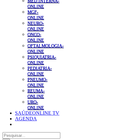
MED.INTERNA-
ONLINE
MGF-
ONLINE
NEURO-
ONLINE
ONCO-
ONLINE
OFTALMOLOGIA-
ONLINE
PSIQUIATRIA-
ONLINE
PEDIATRIA-
ONLINE
PNEUMO-
ONLINE
REUMA-
ONLINE
URO-
ONLINE
SAÚDEONLINE TV
AGENDA
Pesquisar