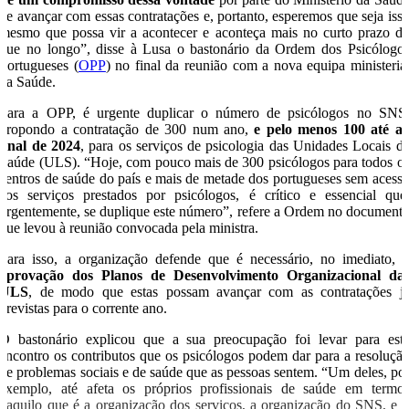
de avançar com essas contratações e, portanto, esperemos que seja iss
mesmo que possa vir a acontecer e aconteça mais no curto prazo d
que no longo”, disse à Lusa o bastonário da Ordem dos Psicólogo
Portugueses (
OPP
) no final da reunião com a nova equipa ministeria
da Saúde.
Para a OPP, é urgente duplicar o número de psicólogos no SNS
propondo a contratação de 300 num ano,
e pelo menos 100 até a
final de 2024
, para os serviços de psicologia das Unidades Locais d
Saúde (ULS). “Hoje, com pouco mais de 300 psicólogos para todos o
centros de saúde do país e mais de metade dos portugueses sem acess
aos serviços prestados por psicólogos, é crítico e essencial que
urgentemente, se duplique este número”, refere a Ordem no document
que levou à reunião convocada pela ministra.
Para isso, a organização defende que é necessário, no imediato,
aprovação dos Planos de Desenvolvimento Organizacional da
ULS
, de modo que estas possam avançar com as contratações j
previstas para o corrente ano.
O bastonário explicou que a sua preocupação foi levar para est
encontro os contributos que os psicólogos podem dar para a resoluçã
de problemas sociais e de saúde que as pessoas sentem. “Um deles, po
exemplo, até afeta os próprios profissionais de saúde em termo
daquilo que é a organização dos serviços, a organização do SNS, e 