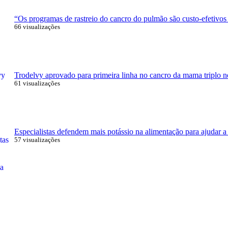
“Os programas de rastreio do cancro do pulmão são custo-efetivos
66 visualizações
Trodelvy aprovado para primeira linha no cancro da mama triplo n
61 visualizações
Especialistas defendem mais potássio na alimentação para ajudar a 
57 visualizações