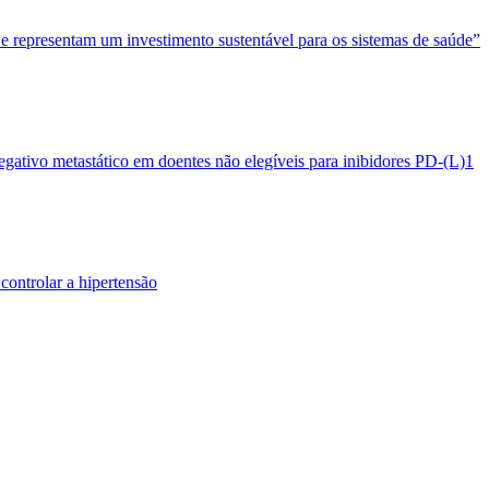
 e representam um investimento sustentável para os sistemas de saúde”
egativo metastático em doentes não elegíveis para inibidores PD-(L)1
controlar a hipertensão