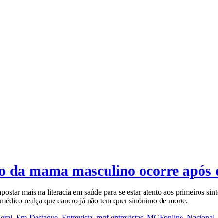
ro da mama masculino ocorre após 
tar mais na literacia em saúde para se estar atento aos primeiros sint
 médico realça que cancro já não tem quer sinónimo de morte.
eral
,
Em-Destaque
,
Entrevista
,
mgf-entrevistas
,
MGFonline
,
Nacional