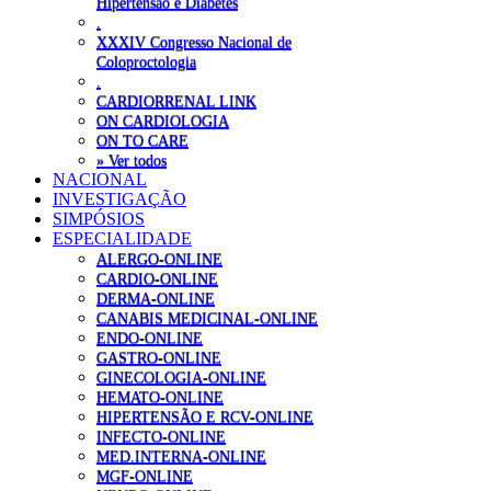
Hipertensão e Diabetes
.
XXXIV Congresso Nacional de
Coloproctologia
.
CARDIORRENAL LINK
ON CARDIOLOGIA
ON TO CARE
» Ver todos
NACIONAL
INVESTIGAÇÃO
SIMPÓSIOS
ESPECIALIDADE
ALERGO-ONLINE
CARDIO-ONLINE
DERMA-ONLINE
CANABIS MEDICINAL-ONLINE
ENDO-ONLINE
GASTRO-ONLINE
GINECOLOGIA-ONLINE
HEMATO-ONLINE
HIPERTENSÃO E RCV-ONLINE
INFECTO-ONLINE
MED.INTERNA-ONLINE
MGF-ONLINE