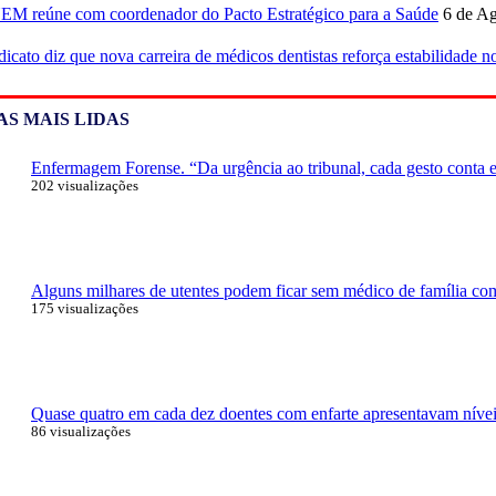
M reúne com coordenador do Pacto Estratégico para a Saúde
6 de Ag
dicato diz que nova carreira de médicos dentistas reforça estabilidade 
AS MAIS LIDAS
Enfermagem Forense. “Da urgência ao tribunal, cada gesto conta e 
202 visualizações
Alguns milhares de utentes podem ficar sem médico de família com 
175 visualizações
Quase quatro em cada dez doentes com enfarte apresentavam níveis
86 visualizações