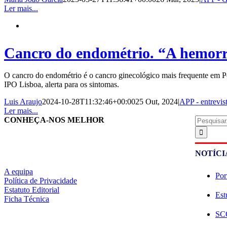
Ler mais...
Cancro do endométrio. “A hemorra
O cancro do endométrio é o cancro ginecológico mais frequente em P
IPO Lisboa, alerta para os sintomas.
Luis Araujo
2024-10-28T11:32:46+00:00
25 Out, 2024
|
APP - entrevis
Ler mais...
Pesquisar
CONHEÇA-NOS MELHOR
NOTÍCI
A equipa
Por
Política de Privacidade
Estatuto Editorial
Est
Ficha Técnica
SCO