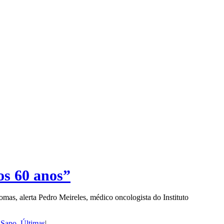
os 60 anos”
omas, alerta Pedro Meireles, médico oncologista do Instituto
,
Sapo
,
Últimas
|