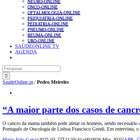
NEURO-ONLINE
ONCO-ONLINE
OFTALMOLOGIA-ONLINE
PSIQUIATRIA-ONLINE
PEDIATRIA-ONLINE
PNEUMO-ONLINE
REUMA-ONLINE
URO-ONLINE
SAÚDEONLINE TV
AGENDA
Pesquisar
SaudeOnline.pt
/
Pedro Meireles
“A maior parte dos casos de canc
O cancro da mama também pode afetar os homens, sendo necessário apos
Português de Oncologia de Lisboa Francisco Gentil. Em entrevista, o
Maria João Garcia
2025-03-27T11:56:41+00:00
26 Mar, 2025
|
APP - G