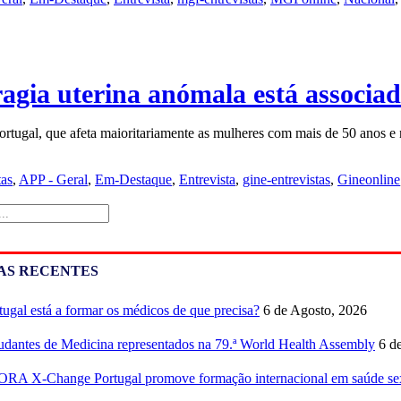
gia uterina anómala está associad
ortugal, que afeta maioritariamente as mulheres com mais de 50 anos 
tas
,
APP - Geral
,
Em-Destaque
,
Entrevista
,
gine-entrevistas
,
Gineonline
AS RECENTES
tugal está a formar os médicos de que precisa?
6 de Agosto, 2026
udantes de Medicina representados na 79.ª World Health Assembly
6 d
RA X-Change Portugal promove formação internacional em saúde sex