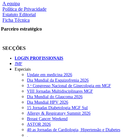
A equipa
m dúvida. Vivemos uma verdadeira revolução no tratamento do cancro d
Política de Privacidade
a vida longa e com qualidade, mesmo após a doença metastática. Para 
Estatuto Editorial
sos, pode ser curado ou controlado por muitos anos, independentemente
Ficha Técnica
rtilhe nas redes sociais:
Parceiro estratégico
ria João Garcia
SECÇÕES
LOGIN PROFISSIONAIS
JMF
Especiais
squisar
Update em medicina 2026
Dia Mundial da Esquizofrenia 2026
3.ᵒ Congresso Nacional de Ginecologia em MGF
OTÍCIAS RECENTES
VIII Jornadas Multidisciplinares MGF
Dia Mundial do Glaucoma 2026
Dia Mundial HPV 2026
Quase 11.900 jovens recorreram aos cheques psicólogo e nutricioni
15 Jornadas Diabetologia MGF Sul
Allergy & Respiratory Summit 2026
ULS de Coimbra estreia cirurgia endoscópica do ouvido com apoio
Breast Cancer Weekend
ASTOR 2026
Enfermeiros exigem esclarecimentos sobre eventual gestão privad
40.as Jornadas de Cardiologia, Hipertensão e Diabetes
.