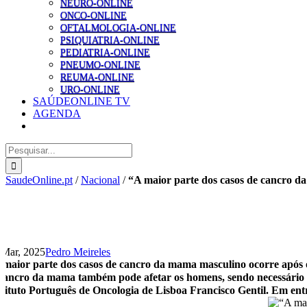
NEURO-ONLINE
ONCO-ONLINE
OFTALMOLOGIA-ONLINE
PSIQUIATRIA-ONLINE
PEDIATRIA-ONLINE
PNEUMO-ONLINE
REUMA-ONLINE
URO-ONLINE
SAÚDEONLINE TV
AGENDA
Pesquisar
SaudeOnline.pt
/
Nacional
/
“A maior parte dos casos de cancro d
 Mar, 2025
Pedro Meireles
 maior parte dos casos de cancro da mama masculino ocorre após 
cancro da mama também pode afetar os homens, sendo necessário apo
stituto Português de Oncologia de Lisboa Francisco Gentil. Em ent