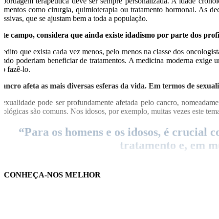
abordagem terapêutica deve ser sempre personalizada. A idade cronol
atamentos como cirurgia, quimioterapia ou tratamento hormonal. As dec
ressivas, que se ajustam bem a toda a população.
ste campo, considera que ainda existe idadismo por parte dos profi
redito que exista cada vez menos, pelo menos na classe dos oncologista
ando poderiam beneficiar de tratamentos. A medicina moderna exige u
co fazê-lo.
cancro afeta as mais diversas esferas da vida. Em termos de sexual
sexualidade pode ser profundamente afetada pelo cancro, nomeadamen
icológicas são comuns. Nos idosos, por exemplo, muitas vezes este tema 
“Para os homens e os idosos, é crucial
tratamento e, em mu
que cuidados ou apoio é necessário também no campo da sexualid
CONHEÇA-NOS MELHOR
essencial normalizar a conversa sobre sexualidade nas consultas, por 
tar atentos e criar espaço seguro para abordar o tema. O apoio pode 
cológico deve incluir o bem-estar emocional e sexual.
palavra cancro assusta sempre, por estar associada a morte. No ca