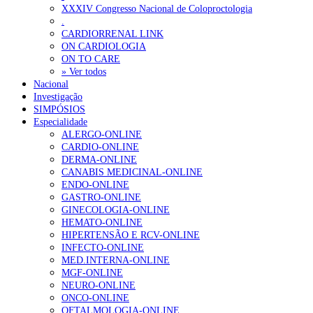
Ordem dos Médicos alerta para riscos no novo sistema de acesso a c
XXXIV Congresso Nacional de Coloproctologia
.
Portugal está a formar os médicos de que precisa?
6 de Agosto, 202
CARDIORRENAL LINK
ON CARDIOLOGIA
ON TO CARE
OTÍCIAS MAIS LIDAS
» Ver todos
Nacional
Investigação
Enfermagem Forense. “Da urgência ao tribunal, cada gesto c
SIMPÓSIOS
203 visualizações
Especialidade
ALERGO-ONLINE
CARDIO-ONLINE
DERMA-ONLINE
CANABIS MEDICINAL-ONLINE
1.º Episódio do Podcast “Frequência Cardio – Sintoniza-te 
ENDO-ONLINE
169 visualizações
GASTRO-ONLINE
GINECOLOGIA-ONLINE
HEMATO-ONLINE
HIPERTENSÃO E RCV-ONLINE
INFECTO-ONLINE
Alguns milhares de utentes podem ficar sem médico de famíl
MED.INTERNA-ONLINE
132 visualizações
MGF-ONLINE
NEURO-ONLINE
ONCO-ONLINE
OFTALMOLOGIA-ONLINE