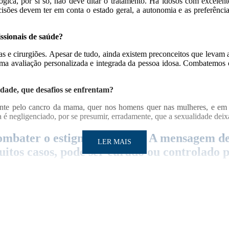
ógica, por si só, não deve ditar o tratamento. Há idosos com excelen
isões devem ter em conta o estado geral, a autonomia e as preferênci
ssionais de saúde?
s e cirurgiões. Apesar de tudo, ainda existem preconceitos que levam 
ma avaliação personalizada e integrada da pessoa idosa. Combatemos 
idade, que desafios se enfrentam?
te pelo cancro da mama, quer nos homens quer nas mulheres, e em qu
é negligenciado, por se presumir, erradamente, que a sexualidade deixa
 combater o estigma e o medo. A mensagem d
LER MAIS
itos casos, pode ser curado ou controlado 
ade?
vezes puxar o tema e deixar o/a doente confortável para falar com o mé
incluir desde aconselhamento psicológico até orientação sobre estra
so dos homens e dos idosos, essa mensagem também deve ser contrar