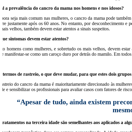
al a prevalência do cancro da mama nos homens e nos idosos?
bora seja mais comum nas mulheres, o cancro da mama pode também af
orre justamente após os 60 anos. No entanto, por desconhecimento e pe
 mais velhos, também devem estar atentos a sinais suspeitos.
que sintomas devem estar atentos?
nto homens como mulheres, e sobretudo os mais velhos, devem estar at
de manifestar-se como um caroço duro por detrás do mamilo. Em todos o
 termos de rastreio, o que deve mudar, para que estes dois grup
rastreio do cancro da mama é maioritariamente direcionado às mulheres 
úde e sensibilizar os profissionais para avaliar casos com fatores de ri
“Apesar de tudo, ainda existem precon
mesmo
 tratamentos na terceira idade são semelhantes aos aplicados a al