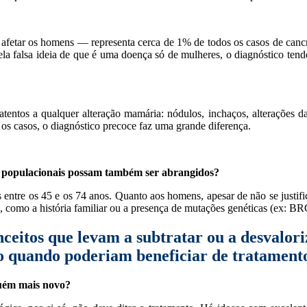
etar os homens — representa cerca de 1% de todos os casos de canc
la falsa ideia de que é uma doença só de mulheres, o diagnóstico tende
entos a qualquer alteração mamária: nódulos, inchaços, alterações d
s casos, o diagnóstico precoce faz uma grande diferença.
os populacionais possam também ser abrangidos?
entre os 45 e os 74 anos. Quanto aos homens, apesar de não se justifi
sco, como a história familiar ou a presença de mutações genéticas (ex: B
ceitos que levam a subtratar ou a desvaloriz
 quando poderiam beneficiar de tratament
guém mais novo?