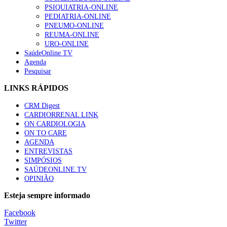
PSIQUIATRIA-ONLINE
“Os programas de rastreio do cancro do pulmão são custo-ef
PEDIATRIA-ONLINE
93 visualizações
PNEUMO-ONLINE
REUMA-ONLINE
URO-ONLINE
SaúdeOnline TV
Agenda
Pesquisar
Quase quatro em cada dez doentes com enfarte apresentavam
87 visualizações
LINKS RÁPIDOS
CRM Digest
CARDIORRENAL LINK
ON CARDIOLOGIA
Trodelvy aprovado para primeira linha no cancro da mama tr
ON TO CARE
61 visualizações
AGENDA
ENTREVISTAS
SIMPÓSIOS
SAÚDEONLINE.TV
OPINIÃO
MAIS NOTÍCIAS
Esteja sempre informado
Quase 11.900 jovens recorreram aos cheques psicólogo e nutricio
Facebook
7 Ago, 2026
|
0 Comments
Twitter