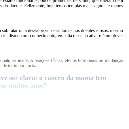
te estado funcional e poucos problemas de saúde, que toleram bem
as do doente. Felizmente, hoje temos terapias mais seguras e menos
a subtratar ou a desvalorizar os sintomas nos doentes idosos, mesmo
o idadismo com conhecimento, empatia e escuta ativa e é um dever
alquer idade. Alterações físicas, efeitos hormonais ou mudanças
 de ter importância.
eve ser clara: o cancro da mama tem
por muitos anos”
dico ou o enfermeiro sobre o tema. Os profissionais de saúde devem
tégias ou produtos que ajudem a recuperar a intimidade. O cuidado
iada face às inovações terapêuticas nos últimos anos?