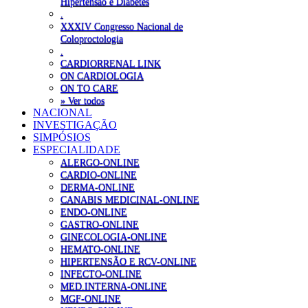
Hipertensão e Diabetes
.
XXXIV Congresso Nacional de
Coloproctologia
.
CARDIORRENAL LINK
ON CARDIOLOGIA
ON TO CARE
» Ver todos
NACIONAL
INVESTIGAÇÃO
SIMPÓSIOS
ESPECIALIDADE
ALERGO-ONLINE
CARDIO-ONLINE
DERMA-ONLINE
CANABIS MEDICINAL-ONLINE
ENDO-ONLINE
GASTRO-ONLINE
GINECOLOGIA-ONLINE
HEMATO-ONLINE
HIPERTENSÃO E RCV-ONLINE
INFECTO-ONLINE
MED.INTERNA-ONLINE
MGF-ONLINE