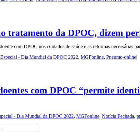
no tratamento da DPOC, dizem per
 doente com DPOC nos cuidados de saúde e as reformas necessárias para
,
Especial - Dia Mundial da DPOC 2022
,
MGFonline
,
Pneumo-online
|
oentes com DPOC “permite identifi
special - Dia Mundial da DPOC 2022
,
MGFonline
,
Notícia Fechada
,
p