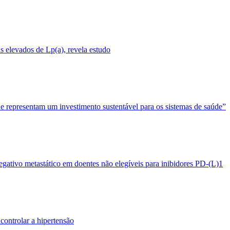
 elevados de Lp(a), revela estudo
 e representam um investimento sustentável para os sistemas de saúde”
egativo metastático em doentes não elegíveis para inibidores PD-(L)1
controlar a hipertensão