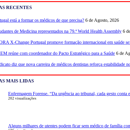
AS RECENTES
tugal está a formar os médicos de que precisa?
6 de Agosto, 2026
udantes de Medicina representados na 79.ª World Health Assembly
6 d
RA X-Change Portugal promove formação internacional em saúde sex
M reúne com coordenador do Pacto Estratégico para a Saúde
6 de Ag
dicato diz que nova carreira de médicos dentistas reforça estabilidade 
AS MAIS LIDAS
Enfermagem Forense. “Da urgência ao tribunal, cada gesto conta e 
202 visualizações
Alguns milhares de utentes podem ficar sem médico de família com 