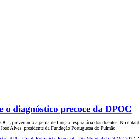
e o diagnóstico precoce da DPOC
C”, prevenindo a perda de função respiratória dos doentes. No entanto,
 José Alves, presidente da Fundação Portuguesa do Pulmão.
stas
,
APP - Geral
,
Entrevista
,
Especial - Dia Mundial da DPOC 2022
,