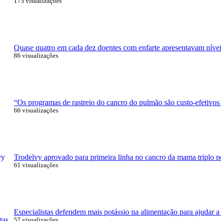
175 visualizações
Quase quatro em cada dez doentes com enfarte apresentavam níveis
86 visualizações
“Os programas de rastreio do cancro do pulmão são custo-efetivos
66 visualizações
Trodelvy aprovado para primeira linha no cancro da mama triplo n
61 visualizações
Especialistas defendem mais potássio na alimentação para ajudar a 
57 visualizações