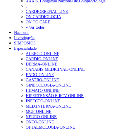
XXXIV Congresso Nacional de Coloproctologia
.
CARDIORRENAL LINK
ON CARDIOLOGIA
ON TO CARE
» Ver todos
Nacional
Investigação
SIMPÓSIOS
Especialidade
ALERGO-ONLINE
CARDIO-ONLINE
DERMA-ONLINE
CANABIS MEDICINAL-ONLINE
ENDO-ONLINE
GASTRO-ONLINE
GINECOLOGIA-ONLINE
HEMATO-ONLINE
HIPERTENSÃO E RCV-ONLINE
INFECTO-ONLINE
MED.INTERNA-ONLINE
MGF-ONLINE
NEURO-ONLINE
ONCO-ONLINE
OFTALMOLOGIA-ONLINE