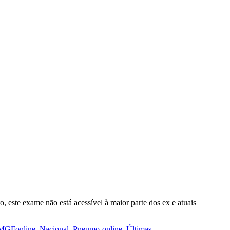
 este exame não está acessível à maior parte dos ex e atuais
MGFonline
,
Nacional
,
Pneumo-online
,
Últimas
|