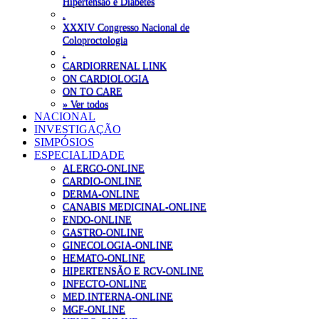
Hipertensão e Diabetes
.
XXXIV Congresso Nacional de
Coloproctologia
.
CARDIORRENAL LINK
ON CARDIOLOGIA
ON TO CARE
» Ver todos
NACIONAL
INVESTIGAÇÃO
SIMPÓSIOS
ESPECIALIDADE
ALERGO-ONLINE
CARDIO-ONLINE
DERMA-ONLINE
CANABIS MEDICINAL-ONLINE
ENDO-ONLINE
GASTRO-ONLINE
GINECOLOGIA-ONLINE
HEMATO-ONLINE
HIPERTENSÃO E RCV-ONLINE
INFECTO-ONLINE
MED.INTERNA-ONLINE
MGF-ONLINE