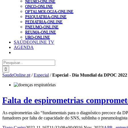
NEURO-ONLINE
ONCO-ONLINE
OFTALMOLOGIA-ONLINE
PSIQUIATRIA-ONLINE
PEDIATRIA-ONLINE
PNEUMO-ONLINE
REUMA-ONLINE
URO-ONLINE
SAÚDEONLINE TV
AGENDA
Pesquisar
SaudeOnline.pt
/
Especial
/
Especial - Dia Mundial da DPOC 2022
Falta de espirometrias compromet
As espirometrias são “fundamentais para o diagnóstico precoce da DPO
fumadores por falta de capacidade do SNS, sublinha o pneumologista
Tiago Caeiro
2022-11-16T11:32:08+00:00
16 Nov, 2022
|
APP - entrevi