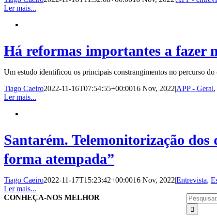
Ler mais...
Há reformas importantes a fazer 
Um estudo identificou os principais constrangimentos no percurso do
Tiago Caeiro
2022-11-16T07:54:55+00:00
16 Nov, 2022
|
APP - Geral
Ler mais...
Santarém. Telemonitorização dos d
forma atempada”
Tiago Caeiro
2022-11-17T15:23:42+00:00
16 Nov, 2022
|
Entrevista
,
E
Ler mais...
Pesquisar
CONHEÇA-NOS MELHOR