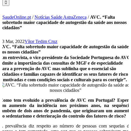
SaudeOnline.pt
/
Notícias Saúde AstraZeneca
/
AVC. “Falta
sobretudo maior capacidade de autogestão da saúde aos nossos
cidadãos”
23 Mar, 2022
Vítor Tedim Cruz
AVC. “Falta sobretudo maior capacidade de autogestão da saúde
aos nossos cidadãos”
Em entrevista, o vice-presidente da Sociedade Portuguesa do AVC
admite a importância das consultas de MGF e de especialidade
para a prevenção do AVC mas sublinha que o essencial são
“cidadãos e famílias capazes de identificar os seus fatores de risco
e motivadas e com condições sociais e culturais para os corrigir”.
Como tem evoluído a prevalência de AVC em Portugal? Esper
um aumento da incidência nos próximos anos, na sequênci
também de dois anos de pandemia, que originaram um aument
do sedentarismo e deterioração do controlo dos fatores de risco?
A prevalência diz respeito ao número de pessoas com sequelas d