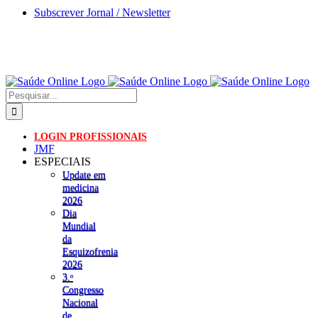
Skip
Subscrever Jornal / Newsletter
to
content
Pesquisar
LOGIN PROFISSIONAIS
JMF
ESPECIAIS
Update em
medicina
2026
Dia
Mundial
da
Esquizofrenia
2026
3.ᵒ
Congresso
Nacional
de