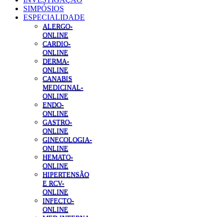
SIMPÓSIOS
ESPECIALIDADE
ALERGO-
ONLINE
CARDIO-
ONLINE
DERMA-
ONLINE
CANABIS
MEDICINAL-
ONLINE
ENDO-
ONLINE
GASTRO-
ONLINE
GINECOLOGIA-
ONLINE
HEMATO-
ONLINE
HIPERTENSÃO
E RCV-
ONLINE
INFECTO-
ONLINE