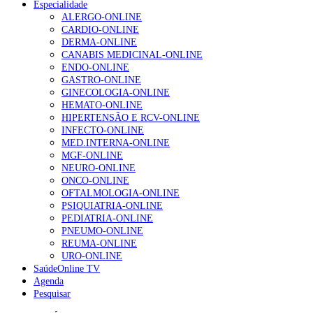
Especialidade
NOTÍCIAS MAIS LIDAS
ALERGO-ONLINE
CARDIO-ONLINE
Enfermagem Forense. “Da urgência ao tribunal, cada
DERMA-ONLINE
gesto conta e cada profissional faz a diferença”
CANABIS MEDICINAL-ONLINE
203 visualizações
ENDO-ONLINE
GASTRO-ONLINE
GINECOLOGIA-ONLINE
HEMATO-ONLINE
1.º Episódio do Podcast “Frequência Cardio – Sintoniza
HIPERTENSÃO E RCV-ONLINE
te na Insuficiência Cardíaca” da Bayer
INFECTO-ONLINE
169 visualizações
MED.INTERNA-ONLINE
MGF-ONLINE
NEURO-ONLINE
ONCO-ONLINE
Alguns milhares de utentes podem ficar sem médico de
OFTALMOLOGIA-ONLINE
família com nova regras do registo, alerta associação
PSIQUIATRIA-ONLINE
132 visualizações
PEDIATRIA-ONLINE
PNEUMO-ONLINE
REUMA-ONLINE
URO-ONLINE
SaúdeOnline TV
“Os programas de rastreio do cancro do pulmão são
Agenda
custo-efetivos e representam um investimento
Pesquisar
sustentável para os sistemas de saúde”
93 visualizações