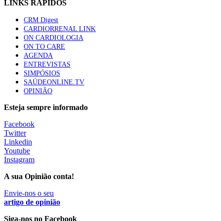
LINKS RÁPIDOS
CRM Digest
Quase quatro em cada dez doentes com enfarte
CARDIORRENAL LINK
apresentavam níveis elevados de Lp(a), revela estudo
ON CARDIOLOGIA
87 visualizações
ON TO CARE
AGENDA
ENTREVISTAS
SIMPÓSIOS
Trodelvy aprovado para primeira linha no cancro da
SAÚDEONLINE.TV
mama triplo negativo metastático em doentes não
OPINIÃO
elegíveis para inibidores PD-(L)1
61 visualizações
Esteja sempre informado
Facebook
MAIS NOTÍCIAS
Twitter
Linkedin
Youtube
Instagram
Chefes de equipa das urgências do Hospital Garcia de Orta
apresentam demissão
A sua Opinião conta!
29 Nov, 2022
|
0 Comments
Envie-nos o seu
artigo de opinião
Sida matou 650 mil pessoas em 2021, 6% menos do que no ano
Siga-nos no Facebook