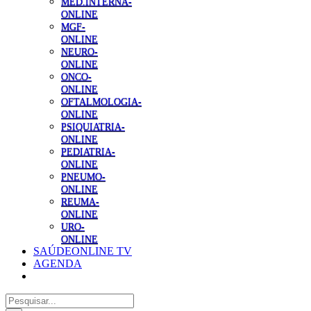
MED.INTERNA-
ONLINE
MGF-
ONLINE
NEURO-
ONLINE
ONCO-
ONLINE
OFTALMOLOGIA-
ONLINE
PSIQUIATRIA-
ONLINE
PEDIATRIA-
ONLINE
PNEUMO-
ONLINE
REUMA-
ONLINE
URO-
ONLINE
SAÚDEONLINE TV
AGENDA
Pesquisar