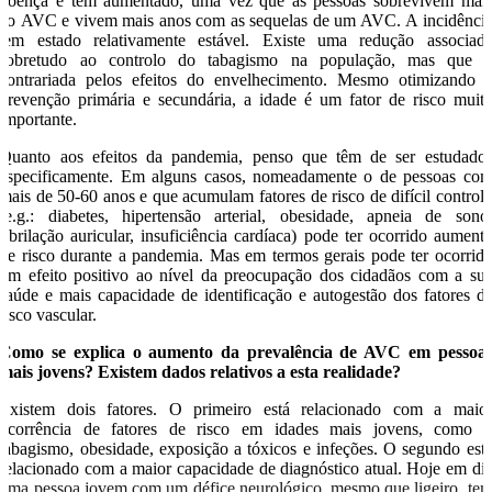
doença e tem aumentado, uma vez que as pessoas sobrevivem mai
ao AVC e vivem mais anos com as sequelas de um AVC. A incidênci
tem estado relativamente estável. Existe uma redução associad
sobretudo ao controlo do tabagismo na população, mas que 
contrariada pelos efeitos do envelhecimento. Mesmo otimizando 
prevenção primária e secundária, a idade é um fator de risco muit
importante.
Quanto aos efeitos da pandemia, penso que têm de ser estudado
especificamente. Em alguns casos, nomeadamente o de pessoas co
mais de 50-60 anos e que acumulam fatores de risco de difícil control
(e.g.: diabetes, hipertensão arterial, obesidade, apneia de sono
fibrilação auricular, insuficiência cardíaca) pode ter ocorrido aument
de risco durante a pandemia. Mas em termos gerais pode ter ocorrid
um efeito positivo ao nível da preocupação dos cidadãos com a su
saúde e mais capacidade de identificação e autogestão dos fatores d
risco vascular.
Como se explica o aumento da prevalência de AVC em pessoa
mais jovens? Existem dados relativos a esta realidade?
Existem dois fatores. O primeiro está relacionado com a maio
ocorrência de fatores de risco em idades mais jovens, como 
tabagismo, obesidade, exposição a tóxicos e infeções. O segundo est
relacionado com a maior capacidade de diagnóstico atual. Hoje em di
uma pessoa jovem com um défice neurológico, mesmo que ligeiro, te