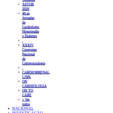
ASTOR
2026
40.as
Jornadas
de
Cardiologia,
Hipertensão
e Diabetes
.
XXXIV
Congresso
Nacional
de
Coloproctologia
.
CARDIORRENAL
LINK
ON
CARDIOLOGIA
ON TO
CARE
» Ver
todos
NACIONAL
INVESTIGAÇÃO