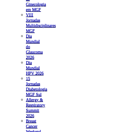
Ginecologia
em MGF
VIII
Jornadas
Multidisciplinares
MGF
Dia
Mundial
do
Glaucoma
2026
Dia
Mundial
HPV 2026
15
Jornadas
Diabetologia
MGF Sul
Allergy &
Respiratory
Summit
2026
Breast
Cancer
Weekend