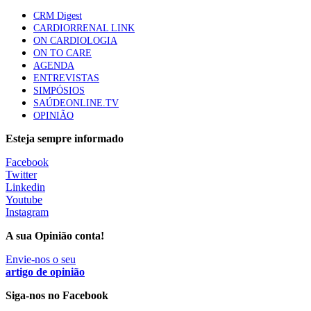
87 visualizações
CRM Digest
CARDIORRENAL LINK
ON CARDIOLOGIA
ON TO CARE
Trodelvy aprovado para primeira linha no cancro da
AGENDA
mama triplo negativo metastático em doentes não
ENTREVISTAS
elegíveis para inibidores PD-(L)1
SIMPÓSIOS
61 visualizações
SAÚDEONLINE.TV
OPINIÃO
MAIS NOTÍCIAS
Esteja sempre informado
Facebook
Twitter
Quase 11.900 jovens recorreram aos cheques psicólogo e
Linkedin
nutricionista no primeiro mês
Youtube
7 Ago, 2026
|
0 Comments
Instagram
A sua Opinião conta!
ULS de Coimbra estreia cirurgia endoscópica do ouvido com
Envie-nos o seu
apoio robótico em Portugal
artigo de opinião
7 Ago, 2026
|
0 Comments
Siga-nos no Facebook