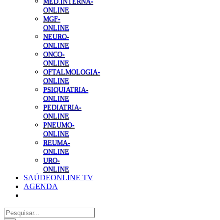
MED.INTERNA-
ONLINE
MGF-
ONLINE
NEURO-
ONLINE
ONCO-
ONLINE
OFTALMOLOGIA-
ONLINE
PSIQUIATRIA-
ONLINE
PEDIATRIA-
ONLINE
PNEUMO-
ONLINE
REUMA-
ONLINE
URO-
ONLINE
SAÚDEONLINE TV
AGENDA
Pesquisar