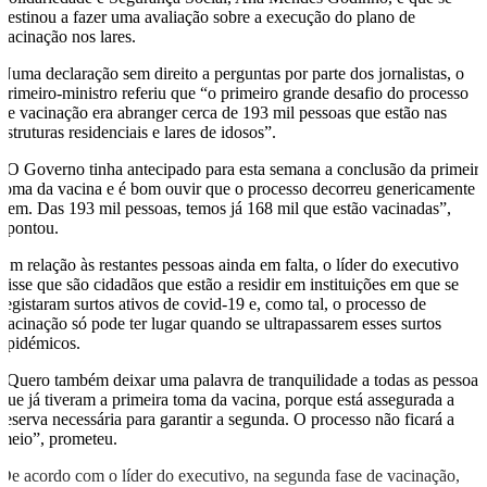
destinou a fazer uma avaliação sobre a execução do plano de
vacinação nos lares.
Numa declaração sem direito a perguntas por parte dos jornalistas, o
primeiro-ministro referiu que “o primeiro grande desafio do processo
de vacinação era abranger cerca de 193 mil pessoas que estão nas
estruturas residenciais e lares de idosos”.
“O Governo tinha antecipado para esta semana a conclusão da primeir
toma da vacina e é bom ouvir que o processo decorreu genericamente
bem. Das 193 mil pessoas, temos já 168 mil que estão vacinadas”,
apontou.
Em relação às restantes pessoas ainda em falta, o líder do executivo
disse que são cidadãos que estão a residir em instituições em que se
registaram surtos ativos de covid-19 e, como tal, o processo de
vacinação só pode ter lugar quando se ultrapassarem esses surtos
epidémicos.
“Quero também deixar uma palavra de tranquilidade a todas as pessoas
que já tiveram a primeira toma da vacina, porque está assegurada a
reserva necessária para garantir a segunda. O processo não ficará a
meio”, prometeu.
De acordo com o líder do executivo, na segunda fase de vacinação,