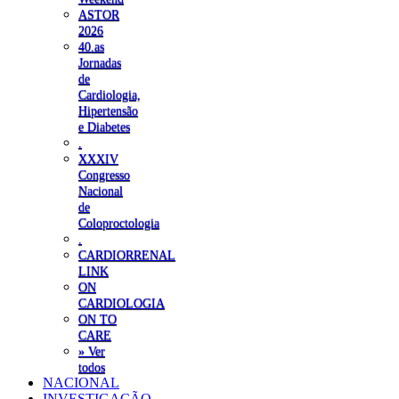
ASTOR
2026
40.as
Jornadas
de
Cardiologia,
Hipertensão
e Diabetes
.
XXXIV
Congresso
Nacional
de
Coloproctologia
.
CARDIORRENAL
LINK
ON
CARDIOLOGIA
ON TO
CARE
» Ver
todos
NACIONAL
INVESTIGAÇÃO