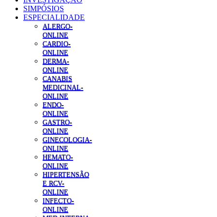
SIMPÓSIOS
ESPECIALIDADE
ALERGO-
ONLINE
CARDIO-
ONLINE
DERMA-
ONLINE
CANABIS
MEDICINAL-
ONLINE
ENDO-
ONLINE
GASTRO-
ONLINE
GINECOLOGIA-
ONLINE
HEMATO-
ONLINE
HIPERTENSÃO
E RCV-
ONLINE
INFECTO-
ONLINE