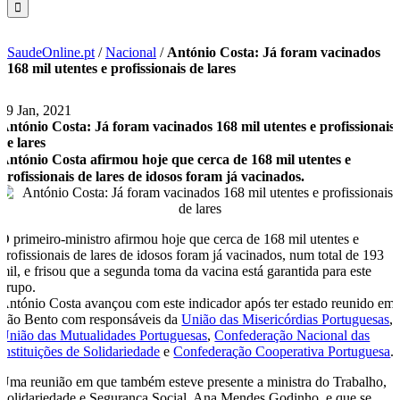
SaudeOnline.pt
/
Nacional
/
António Costa: Já foram vacinados
168 mil utentes e profissionais de lares
29 Jan, 2021
António Costa: Já foram vacinados 168 mil utentes e profissionais
de lares
António Costa afirmou hoje que cerca de 168 mil utentes e
profissionais de lares de idosos foram já vacinados.
O primeiro-ministro afirmou hoje que cerca de 168 mil utentes e
profissionais de lares de idosos foram já vacinados, num total de 193
mil, e frisou que a segunda toma da vacina está garantida para este
grupo.
António Costa avançou com este indicador após ter estado reunido em
São Bento com responsáveis da
União das Misericórdias Portuguesas
,
União das Mutualidades Portuguesas
,
Confederação Nacional das
Instituições de Solidariedade
e
Confederação Cooperativa Portuguesa
.
Uma reunião em que também esteve presente a ministra do Trabalho,
Solidariedade e Segurança Social, Ana Mendes Godinho, e que se