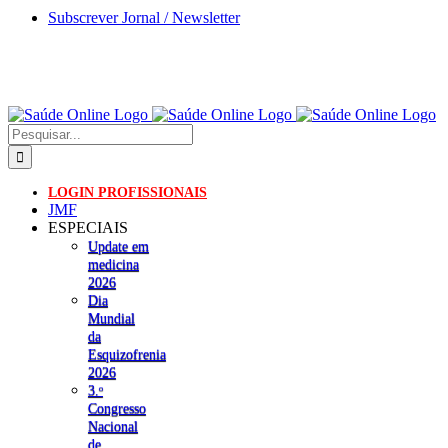
Skip
Subscrever Jornal / Newsletter
to
content
Pesquisar
LOGIN PROFISSIONAIS
JMF
ESPECIAIS
Update em
medicina
2026
Dia
Mundial
da
Esquizofrenia
2026
3.ᵒ
Congresso
Nacional
de