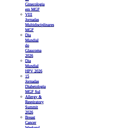
Ginecologia
em MGF
VIII
Jornadas
Multidisciplinares
MGF
Dia
Mundial
do
Glaucoma
2026
Dia
Mundial
HPV 2026
15
Jornadas
Diabetologia
MGF Sul
Allergy &
Respiratory
Summit
2026
Breast
Cancer
Weekend