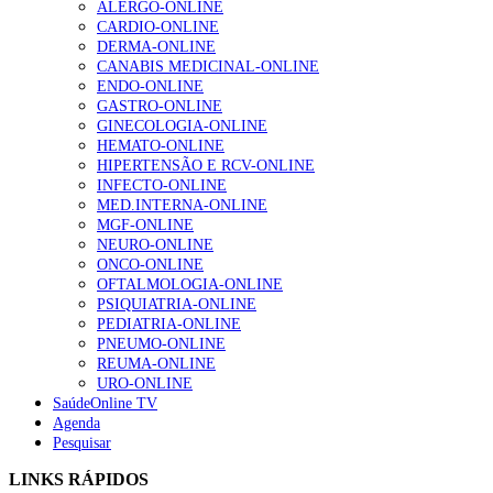
ALERGO-ONLINE
203 visualizações
CARDIO-ONLINE
DERMA-ONLINE
CANABIS MEDICINAL-ONLINE
ENDO-ONLINE
1.º Episódio do Podcast “Frequência Cardio – Sintoniza
GASTRO-ONLINE
te na Insuficiência Cardíaca” da Bayer
GINECOLOGIA-ONLINE
169 visualizações
HEMATO-ONLINE
HIPERTENSÃO E RCV-ONLINE
INFECTO-ONLINE
MED.INTERNA-ONLINE
Alguns milhares de utentes podem ficar sem médico de
MGF-ONLINE
família com nova regras do registo, alerta associação
NEURO-ONLINE
132 visualizações
ONCO-ONLINE
OFTALMOLOGIA-ONLINE
PSIQUIATRIA-ONLINE
PEDIATRIA-ONLINE
“Os programas de rastreio do cancro do pulmão são
PNEUMO-ONLINE
custo-efetivos e representam um investimento
REUMA-ONLINE
sustentável para os sistemas de saúde”
URO-ONLINE
93 visualizações
SaúdeOnline TV
Agenda
Pesquisar
Quase quatro em cada dez doentes com enfarte
LINKS RÁPIDOS
apresentavam níveis elevados de Lp(a), revela estudo