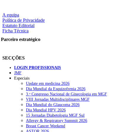
A equipa
Política de Privacidade
Estatuto Editorial
Ficha Técnica
Parceiro estratégico
SECÇÕES
LOGIN PROFISSIONAIS
JMF
Especiais
Update em medicina 2026
Dia Mundial da Esquizofrenia 2026
3.ᵒ Congresso Nacional de Ginecologia em MGF
VIII Jornadas Multidisciplinares MGF
Dia Mundial do Glaucoma 2026
Dia Mundial HPV 2026
15 Jornadas Diabetologia MGF Sul
Allergy & Respiratory Summit 2026
Breast Cancer Weekend
ASTOR 2026