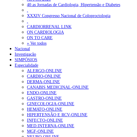
40.as Jornadas de Cardiologia, Hipertensão e Diabetes
.
XXXIV Congresso Nacional de Coloproctologia
.
CARDIORRENAL LINK
ON CARDIOLOGIA
ON TO CARE
» Ver todos
Nacional
Investigação
SIMPÓSIOS
Especialidade
ALERGO-ONLINE
CARDIO-ONLINE
DERMA-ONLINE
CANABIS MEDICINAL-ONLINE
ENDO-ONLINE
GASTRO-ONLINE
GINECOLOGIA-ONLINE
HEMATO-ONLINE
HIPERTENSÃO E RCV-ONLINE
INFECTO-ONLINE
MED.INTERNA-ONLINE
MGF-ONLINE
NEURO-ONLINE