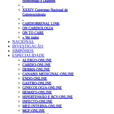
Hipertensão e Diabetes
.
XXXIV Congresso Nacional de
Coloproctologia
.
CARDIORRENAL LINK
ON CARDIOLOGIA
ON TO CARE
» Ver todos
NACIONAL
INVESTIGAÇÃO
SIMPÓSIOS
ESPECIALIDADE
ALERGO-ONLINE
CARDIO-ONLINE
DERMA-ONLINE
CANABIS MEDICINAL-ONLINE
ENDO-ONLINE
GASTRO-ONLINE
GINECOLOGIA-ONLINE
HEMATO-ONLINE
HIPERTENSÃO E RCV-ONLINE
INFECTO-ONLINE
MED.INTERNA-ONLINE
MGF-ONLINE