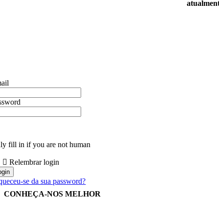
atualment
ail
ssword
y fill in if you are not human
Relembrar login
queceu-se da sua password?
CONHEÇA-NOS MELHOR