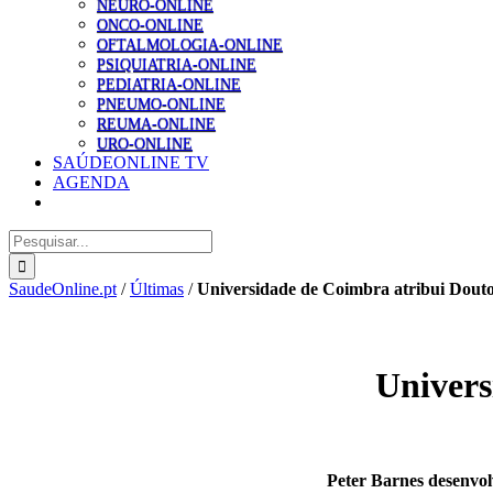
NEURO-ONLINE
ONCO-ONLINE
OFTALMOLOGIA-ONLINE
PSIQUIATRIA-ONLINE
PEDIATRIA-ONLINE
PNEUMO-ONLINE
REUMA-ONLINE
URO-ONLINE
SAÚDEONLINE TV
AGENDA
Pesquisar
SaudeOnline.pt
/
Últimas
/
Universidade de Coimbra atribui Dout
Univers
Peter Barnes desenvol