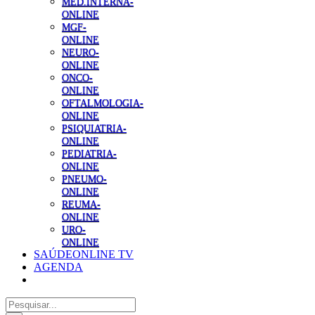
MED.INTERNA-
ONLINE
MGF-
ONLINE
NEURO-
ONLINE
ONCO-
ONLINE
OFTALMOLOGIA-
ONLINE
PSIQUIATRIA-
ONLINE
PEDIATRIA-
ONLINE
PNEUMO-
ONLINE
REUMA-
ONLINE
URO-
ONLINE
SAÚDEONLINE TV
AGENDA
Pesquisar