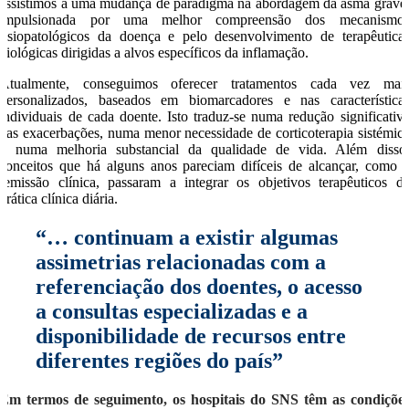
assistimos a uma mudança de paradigma na abordagem da asma grave
impulsionada por uma melhor compreensão dos mecanismo
fisiopatológicos da doença e pelo desenvolvimento de terapêutica
biológicas dirigidas a alvos específicos da inflamação.
Atualmente, conseguimos oferecer tratamentos cada vez mai
personalizados, baseados em biomarcadores e nas característica
individuais de cada doente. Isto traduz-se numa redução significativ
das exacerbações, numa menor necessidade de corticoterapia sistémic
e numa melhoria substancial da qualidade de vida. Além disso
conceitos que há alguns anos pareciam difíceis de alcançar, como 
remissão clínica, passaram a integrar os objetivos terapêuticos d
prática clínica diária.
“… continuam a existir algumas
assimetrias relacionadas com a
referenciação dos doentes, o acesso
a consultas especializadas e a
disponibilidade de recursos entre
diferentes regiões do país”
Em termos de seguimento, os hospitais do SNS têm as condiçõe