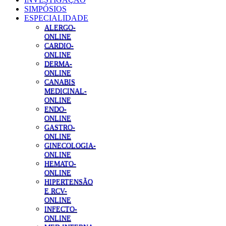
SIMPÓSIOS
ESPECIALIDADE
ALERGO-
ONLINE
CARDIO-
ONLINE
DERMA-
ONLINE
CANABIS
MEDICINAL-
ONLINE
ENDO-
ONLINE
GASTRO-
ONLINE
GINECOLOGIA-
ONLINE
HEMATO-
ONLINE
HIPERTENSÃO
E RCV-
ONLINE
INFECTO-
ONLINE