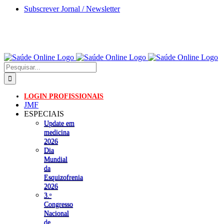
Skip
Subscrever Jornal / Newsletter
to
content
Pesquisar
LOGIN PROFISSIONAIS
JMF
ESPECIAIS
Update em
medicina
2026
Dia
Mundial
da
Esquizofrenia
2026
3.ᵒ
Congresso
Nacional
de