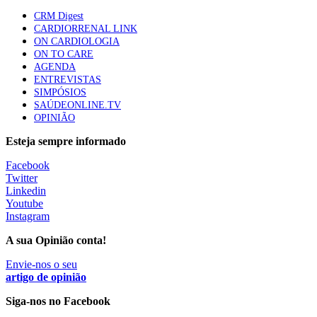
sustentável para os sistemas de saúde”
CRM Digest
94 visualizações
CARDIORRENAL LINK
ON CARDIOLOGIA
ON TO CARE
Quase quatro em cada dez doentes com enfarte
AGENDA
apresentavam níveis elevados de Lp(a), revela estudo
ENTREVISTAS
88 visualizações
SIMPÓSIOS
SAÚDEONLINE.TV
OPINIÃO
Esteja sempre informado
Trodelvy aprovado para primeira linha no cancro da
mama triplo negativo metastático em doentes não
Facebook
elegíveis para inibidores PD-(L)1
Twitter
61 visualizações
Linkedin
Youtube
MAIS NOTÍCIAS
Instagram
A sua Opinião conta!
Programa Voltar a Casa para doentes com alta clínica só
Envie-nos o seu
avança com Orçamento de 2027
artigo de opinião
10 Ago, 2026
|
0 Comments
Siga-nos no Facebook