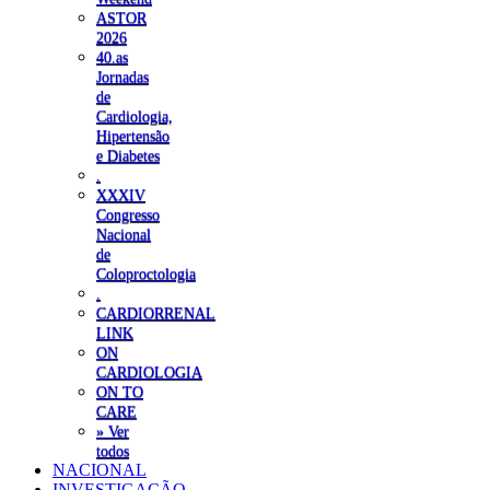
ASTOR
2026
40.as
Jornadas
de
Cardiologia,
Hipertensão
e Diabetes
.
XXXIV
Congresso
Nacional
de
Coloproctologia
.
CARDIORRENAL
LINK
ON
CARDIOLOGIA
ON TO
CARE
» Ver
todos
NACIONAL
INVESTIGAÇÃO