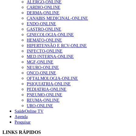
ALERGO-ONLINE
espaço privilegiado de atualização científica, partilha de experiência 
CARDIO-ONLINE
capacitação dos profissionais para os desafios atuais e futuros dest
DERMA-ONLINE
NOTÍCIAS MAIS LIDAS
doença.
CANABIS MEDICINAL-ONLINE
ENDO-ONLINE
Maria João Garcia
1.º Episódio do Podcast “Frequência Cardio – Sintoniza
GASTRO-ONLINE
te na Insuficiência Cardíaca” da Bayer
GINECOLOGIA-ONLINE
Notícia relacionad
207 visualizações
HEMATO-ONLINE
HIPERTENSÃO E RCV-ONLINE
Guia da SPAIC estabelece critérios para unidades de referênci
INFECTO-ONLINE
no tratamento da asma grav
MED.INTERNA-ONLINE
Enfermagem Forense. “Da urgência ao tribunal, cada
MGF-ONLINE
gesto conta e cada profissional faz a diferença”
NEURO-ONLINE
203 visualizações
ONCO-ONLINE
OFTALMOLOGIA-ONLINE
PSIQUIATRIA-ONLINE
PEDIATRIA-ONLINE
PNEUMO-ONLINE
Alguns milhares de utentes podem ficar sem médico de
REUMA-ONLINE
família com nova regras do registo, alerta associação
URO-ONLINE
162 visualizações
SaúdeOnline TV
Agenda
Pesquisar
“Os programas de rastreio do cancro do pulmão são
LINKS RÁPIDOS
custo-efetivos e representam um investimento