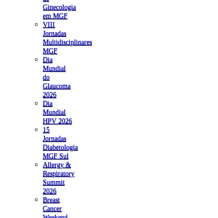
Ginecologia
em MGF
VIII
Jornadas
Multidisciplinares
MGF
Dia
Mundial
do
Glaucoma
2026
Dia
Mundial
HPV 2026
15
Jornadas
Diabetologia
MGF Sul
Allergy &
Respiratory
Summit
2026
Breast
Cancer
Weekend