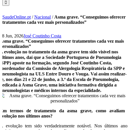
SaudeOnline.pt
/
Nacional
/
Asma grave. “Conseguimos oferecer
tratamentos cada vez mais personalizados”
18 Jun, 2026
José Coutinho Costa
Asma grave. “Conseguimos oferecer tratamentos cada vez mais
personalizados”
A evolução no tratamento da asma grave tem sido visível nos
últimos anos, daí que a Sociedade Portuguesa de Pneumologia
(SPP) aposte na formação, segundo José Coutinho Costa,
coordenador da Comissão de Alergologia Respiratória da SPP e
pneumologista na ULS Entre Douro e Vouga. Vai assim realizar-
se, nos dias 21 e 22 de junho, a 3.ª da Escola de Pneumologia,
dedicada à Asma Grave, uma iniciativa formativa dirigida a
pneumologistas e médicos internos da especialidade.
Em termos de tratamento da asma grave, como avaliam 
evolução nos últimos anos?
A evolução tem sido verdadeiramente notável. Nos últimos anos