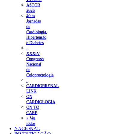
ASTOR
2026
40.as
Jornadas
de
Cardiologia,
Hipertensão
e Diabetes
.
XXXIV
Congresso
Nacional
de
Coloproctologia
.
CARDIORRENAL
LINK
ON
CARDIOLOGIA
ON TO
CARE
» Ver
todos
NACIONAL
INVESTIGAÇÃO