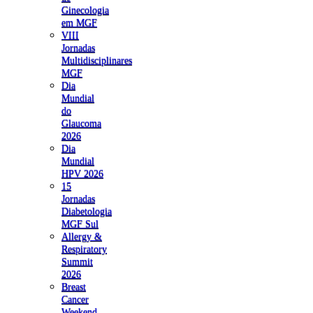
Ginecologia
em MGF
VIII
Jornadas
Multidisciplinares
MGF
Dia
Mundial
do
Glaucoma
2026
Dia
Mundial
HPV 2026
15
Jornadas
Diabetologia
MGF Sul
Allergy &
Respiratory
Summit
2026
Breast
Cancer
Weekend