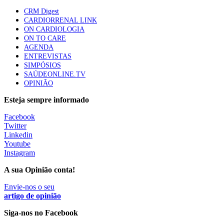
MJG
mama triplo negativo metastático em doentes não
CRM Digest
elegíveis para inibidores PD-(L)1
CARDIORRENAL LINK
61 visualizações
ON CARDIOLOGIA
ON TO CARE
AGENDA
Especialistas defendem mais potássio na alimentação
ENTREVISTAS
para ajudar a controlar a hipertensão
SIMPÓSIOS
57 visualizações
SAÚDEONLINE.TV
OPINIÃO
Esteja sempre informado
MAIS NOTÍCIAS
Facebook
Twitter
Linkedin
Youtube
“Os programas de rastreio do cancro do pulmão são custo-
Instagram
efetivos e representam um investimento sustentável para os
sistemas de saúde”
A sua Opinião conta!
3 Ago, 2026
|
0 Comments
Envie-nos o seu
artigo de opinião
Siga-nos no Facebook
“A manutenção de dois arquivos para a mesma informação