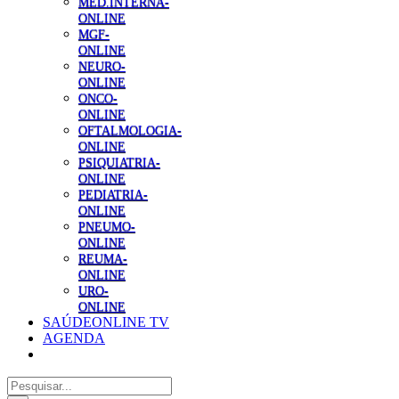
MED.INTERNA-
ONLINE
MGF-
ONLINE
NEURO-
ONLINE
ONCO-
ONLINE
OFTALMOLOGIA-
ONLINE
PSIQUIATRIA-
ONLINE
PEDIATRIA-
ONLINE
PNEUMO-
ONLINE
REUMA-
ONLINE
URO-
ONLINE
SAÚDEONLINE TV
AGENDA
Pesquisar