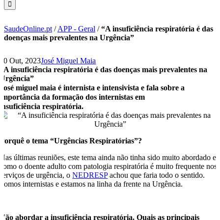
SaudeOnline.pt
/
APP - Geral
/
“A insuficiência respiratória é das
doenças mais prevalentes na Urgência”
20 Out, 2023
José Miguel Maia
“A insuficiência respiratória é das doenças mais prevalentes na
Urgência”
José miguel maia é internista e intensivista e fala sobre a
importância da formação dos internistas em
insuficiência respiratória.
Porquê o tema “Urgências Respiratórias”?
Nas últimas reuniões, este tema ainda não tinha sido muito abordado e
como o doente adulto com patologia respiratória é muito frequente nos
serviços de urgência, o
NEDRESP
achou que faria todo o sentido.
Somos internistas e estamos na linha da frente na Urgência.
Vão abordar a insuficiência respiratória. Quais as principais