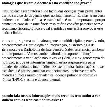
patologias que levam o doente a esta condição tão grave?
A insuficiência respiratória é, de facto, das doenças mais prevalentes
quer no serviço de Urgência quer no Internamento. É, aliás, transversal
a inúmeras entidades clínicas e este detalhe é muito importante, porque
perante um caso de insuficiência respiratória convém perceber bem o
mecanismo fisiopatológico e qual a entidade que está a provocar este
quadro clínico.
Temos um programa muito abrangente e multidisciplinar, envolvendo,
nomeadamente a Cardiologia de Intervenção, a Broncologia de
Intervenção e a Radiologia de Intervenção. Saber referenciar também é
muito importante. Vamos também abordar o suporte de função,
nomeadamente a ventilação não invasiva (VNI) e a oxigenoterapia de
alto fluxo, já que os internistas também estão responsáveis pelas
unidades de cuidados intermédios. Existem muitas informações novas
nesta área e é preciso atualizar conhecimentos, inclusive em três
entidades clínicas muito prevalentes: doença pulmonar obstrutiva
crónica (DPOC), asma e doença pleural.
Quando fala nessas informações mais recentes tem muito a ver
também com as técnicas não invasivas?