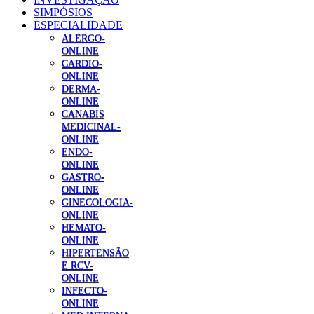
SIMPÓSIOS
ESPECIALIDADE
ALERGO-
ONLINE
CARDIO-
ONLINE
DERMA-
ONLINE
CANABIS
MEDICINAL-
ONLINE
ENDO-
ONLINE
GASTRO-
ONLINE
GINECOLOGIA-
ONLINE
HEMATO-
ONLINE
HIPERTENSÃO
E RCV-
ONLINE
INFECTO-
ONLINE