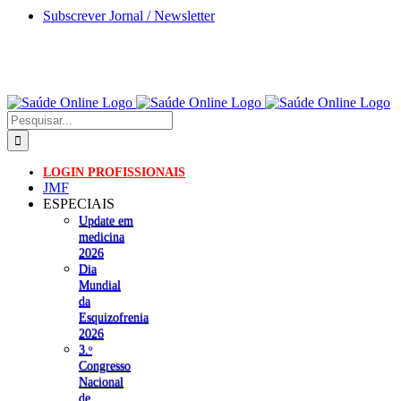
Skip
Subscrever Jornal / Newsletter
to
content
Pesquisar
LOGIN PROFISSIONAIS
JMF
ESPECIAIS
Update em
medicina
2026
Dia
Mundial
da
Esquizofrenia
2026
3.ᵒ
Congresso
Nacional
de