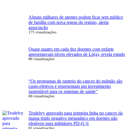
Alguns milhares de utentes podem ficar sem médico
de família com nova regras do registo, alerta
associação
175 visualizações
Quase quatro em cada dez doentes com enfarte
apresentavam níveis elevados de Lp(a), revela estudo
86 visualizações
“Os programas de rastreio do cancro do pulmão são
custo-efetivos e representam um investimento
sustentável para os sistemas de saúde”
66 visualizações
Trodelvy aprovado para primeira linha no cancro da
mama triplo negativo metastático em doentes não
elegíveis para inibidores PD-(L)1
61 visualizações