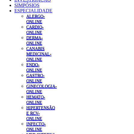
SIMPÓSIOS
ESPECIALIDADE
ALERGO-
ONLINE
CARDIO-
ONLINE
DERMA-
ONLINE
CANABIS
MEDICINAL-
ONLINE
ENDO-
ONLINE
GASTRO-
ONLINE
GINECOLOGIA-
ONLINE
HEMATO-
ONLINE
HIPERTENSÃO
E RCV-
ONLINE
INFECTO-
ONLINE