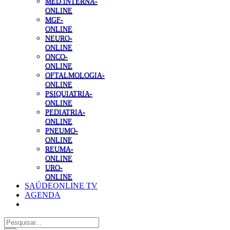
MED.INTERNA-
ONLINE
MGF-
ONLINE
NEURO-
ONLINE
ONCO-
ONLINE
OFTALMOLOGIA-
ONLINE
PSIQUIATRIA-
ONLINE
PEDIATRIA-
ONLINE
PNEUMO-
ONLINE
REUMA-
ONLINE
URO-
ONLINE
SAÚDEONLINE TV
AGENDA
Pesquisar