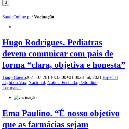
SaudeOnline.pt
/
Vacinação
Hugo Rodrigues. Pediatras
devem comunicar com pais de
forma “clara, objetiva e honesta”
Tiago Caeiro
2021-07-26T10:33:00+01:00
23 Jul, 2021
|
Especial
Light on Vax
,
Nacional
,
Notícia Fechada
,
Pedonline
|
Ler mais...
Ema Paulino. “É nosso objetivo
que as farmácias sejam