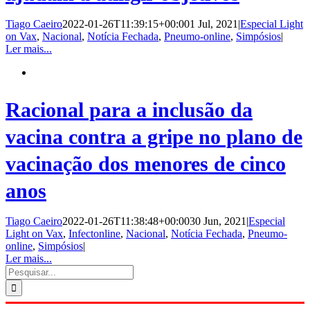
Tiago Caeiro
2022-01-26T11:39:15+00:00
1 Jul, 2021
|
Especial Light
on Vax
,
Nacional
,
Notícia Fechada
,
Pneumo-online
,
Simpósios
|
Ler mais...
Racional para a inclusão da
vacina contra a gripe no plano de
vacinação dos menores de cinco
anos
Tiago Caeiro
2022-01-26T11:38:48+00:00
30 Jun, 2021
|
Especial
Light on Vax
,
Infectonline
,
Nacional
,
Notícia Fechada
,
Pneumo-
online
,
Simpósios
|
Ler mais...
Pesquisar