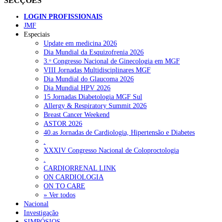
SECÇÕES
LOGIN PROFISSIONAIS
JMF
Especiais
Update em medicina 2026
Dia Mundial da Esquizofrenia 2026
3.ᵒ Congresso Nacional de Ginecologia em MGF
VIII Jornadas Multidisciplinares MGF
Dia Mundial do Glaucoma 2026
Dia Mundial HPV 2026
15 Jornadas Diabetologia MGF Sul
Allergy & Respiratory Summit 2026
Breast Cancer Weekend
ASTOR 2026
40.as Jornadas de Cardiologia, Hipertensão e Diabetes
.
XXXIV Congresso Nacional de Coloproctologia
.
CARDIORRENAL LINK
ON CARDIOLOGIA
ON TO CARE
» Ver todos
Nacional
Investigação
SIMPÓSIOS