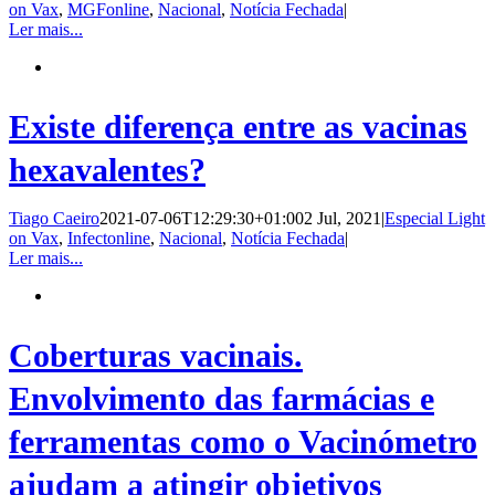
on Vax
,
MGFonline
,
Nacional
,
Notícia Fechada
|
Ler mais...
Existe diferença entre as vacinas
hexavalentes?
Tiago Caeiro
2021-07-06T12:29:30+01:00
2 Jul, 2021
|
Especial Light
on Vax
,
Infectonline
,
Nacional
,
Notícia Fechada
|
Ler mais...
Coberturas vacinais.
Envolvimento das farmácias e
ferramentas como o Vacinómetro
ajudam a atingir objetivos