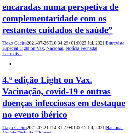
encaradas numa perspetiva de
complementaridade com os
restantes cuidados de saúde”
Tiago Caeiro
2021-07-26T10:34:29+01:00
23 Jul, 2021
|
Entrevista
,
Especial Light on Vax
,
Nacional
,
Notícia Fechada
|
Ler mais...
4.ª edição Light on Vax.
Vacinação, covid-19 e outras
doenças infecciosas em destaque
no evento ibérico
Tiago Caeiro
2021-07-21T14:31:27+01:00
15 Jul, 2021
|
Nacional
,
Notícia Fechada
,
Últimas
|