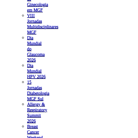
Ginecologia
em MGF
VIII
Jornadas
Multidisciplinares
MGF
Dia
Mundial
do
Glaucoma
2026
Dia
Mundial
HPV 2026
15
Jornadas
Diabetologia
MGF Sul
Allergy &
Respiratory
Summit
2026
Breast
Cancer
Weekend