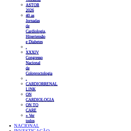
ASTOR
2026
40.as
Jornadas
de
Cardiologia,
Hipertensão
e Diabetes
.
XXXIV
Congresso
Nacional
de
Coloproctologia
.
CARDIORRENAL
LINK
ON
CARDIOLOGIA
ON TO
CARE
» Ver
todos
NACIONAL
INVESTIGAÇÃO