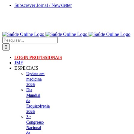
Skip
Subscrever Jornal / Newsletter
to
content
Pesquisar
LOGIN PROFISSIONAIS
JMF
ESPECIAIS
Update em
medicina
2026
Dia
Mundial
da
Esquizofrenia
2026
3.ᵒ
Congresso
Nacional
de