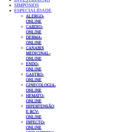
SIMPÓSIOS
ESPECIALIDADE
ALERGO-
ONLINE
CARDIO-
ONLINE
DERMA-
ONLINE
CANABIS
MEDICINAL-
ONLINE
ENDO-
ONLINE
GASTRO-
ONLINE
GINECOLOGIA-
ONLINE
HEMATO-
ONLINE
HIPERTENSÃO
E RCV-
ONLINE
INFECTO-
ONLINE