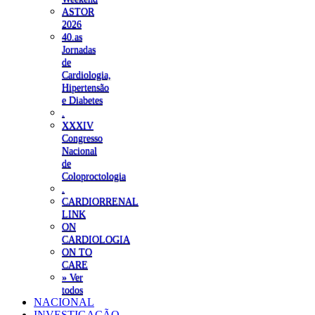
ASTOR
2026
40.as
Jornadas
de
Cardiologia,
Hipertensão
e Diabetes
.
XXXIV
Congresso
Nacional
de
Coloproctologia
.
CARDIORRENAL
LINK
ON
CARDIOLOGIA
ON TO
CARE
» Ver
todos
NACIONAL
INVESTIGAÇÃO