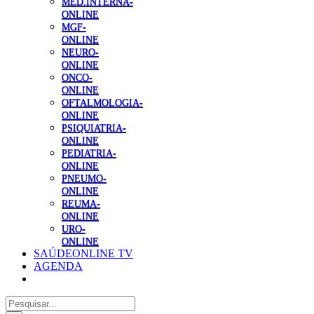
MED.INTERNA-
ONLINE
MGF-
ONLINE
NEURO-
ONLINE
ONCO-
ONLINE
OFTALMOLOGIA-
ONLINE
PSIQUIATRIA-
ONLINE
PEDIATRIA-
ONLINE
PNEUMO-
ONLINE
REUMA-
ONLINE
URO-
ONLINE
SAÚDEONLINE TV
AGENDA
Pesquisar