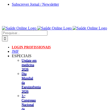
Skip
Subscrever Jornal / Newsletter
to
content
Pesquisar
LOGIN PROFISSIONAIS
JMF
ESPECIAIS
Update em
medicina
2026
Dia
Mundial
da
Esquizofrenia
2026
3.ᵒ
Congresso
Nacional
de