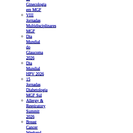
Ginecologia
em MGF
VIII
Jornadas
Multidisciplinares
MGF
Dia
Mundial
do
Glaucoma
2026
Dia
Mundial
HPV 2026
15
Jornadas
Diabetologia
MGF Sul
Allergy &
Respiratory
Summit
2026
Breast
Cancer
Weekend