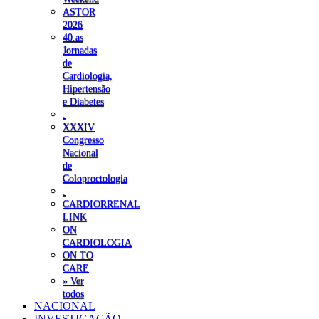
ASTOR
2026
40.as
Jornadas
de
Cardiologia,
Hipertensão
e Diabetes
.
XXXIV
Congresso
Nacional
de
Coloproctologia
.
CARDIORRENAL
LINK
ON
CARDIOLOGIA
ON TO
CARE
» Ver
todos
NACIONAL
INVESTIGAÇÃO