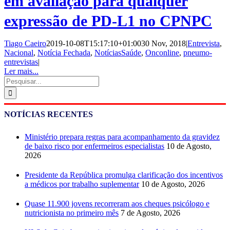
em avaliação para qualquer
expressão de PD-L1 no CPNPC
Tiago Caeiro
2019-10-08T15:17:10+01:00
30 Nov, 2018
|
Entrevista
,
Nacional
,
Notícia Fechada
,
NotíciasSaúde
,
Onconline
,
pneumo-
entrevistas
|
Ler mais...
Pesquisar
NOTÍCIAS RECENTES
Ministério prepara regras para acompanhamento da gravidez
de baixo risco por enfermeiros especialistas
10 de Agosto,
2026
Presidente da República promulga clarificação dos incentivos
a médicos por trabalho suplementar
10 de Agosto, 2026
Quase 11.900 jovens recorreram aos cheques psicólogo e
nutricionista no primeiro mês
7 de Agosto, 2026