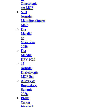
Ginecologia
em MGF
VIII
Jornadas
Multidisciplinares
MGF
Dia
Mundial
do
Glaucoma
2026
Dia
Mundial
HPV 2026
15
Jornadas
Diabetologia
MGF Sul
Allergy &
Respiratory
Summit
2026
Breast
Cancer
Weekend