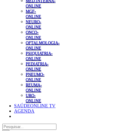
MED.INTERNA-
ONLINE
MGF-
ONLINE
NEURO-
ONLINE
ONCO-
ONLINE
OFTALMOLOGIA-
ONLINE
PSIQUIATRIA-
ONLINE
PEDIATRIA-
ONLINE
PNEUMO-
ONLINE
REUMA-
ONLINE
URO-
ONLINE
SAÚDEONLINE TV
AGENDA
Pesquisar