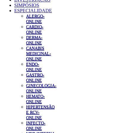
SIMPÓSIOS
ESPECIALIDADE
ALERGO-
ONLINE
CARDIO-
ONLINE
DERMA-
ONLINE
CANABIS
MEDICINAL-
ONLINE
ENDO-
ONLINE
GASTRO-
ONLINE
GINECOLOGIA-
ONLINE
HEMATO-
ONLINE
HIPERTENSÃO
E RCV-
ONLINE
INFECTO-
ONLINE