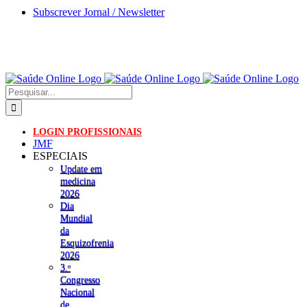
Skip
Subscrever Jornal / Newsletter
to
content
Pesquisar
LOGIN PROFISSIONAIS
JMF
ESPECIAIS
Update em
medicina
2026
Dia
Mundial
da
Esquizofrenia
2026
3.ᵒ
Congresso
Nacional
de