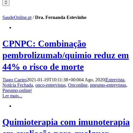
SaudeOnline.pt
/
Dra. Fernanda Estevinho
CPNPC: Combinação
pembrolizumab/quimio reduz em
44% o risco de morte
Tiago Caeiro
2021-01-19T10:11:38+00:00
4 Ago, 2020
|
Entrevista
,
Notícia Fechada
,
onco-entrevistas
,
Onconline
,
pneumo-entrevistas
,
Pneumo-online
|
Ler mais...
Quimioterapia com imunoterapia