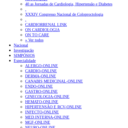
40.as Jornadas de Cardiologia, Hipertensão e Diabetes
.
XXXIV Congresso Nacional de Coloproctologia
.
CARDIORRENAL LINK
ON CARDIOLOGIA
ON TO CARE
» Ver todos
Nacional
Investigação
SIMPÓSIOS
Especialidade
ALERGO-ONLINE
CARDIO-ONLINE
DERMA-ONLINE
CANABIS MEDICINAL-ONLINE
ENDO-ONLINE
GASTRO-ONLINE
GINECOLOGIA-ONLINE
HEMATO-ONLINE
HIPERTENSÃO E RCV-ONLINE
INFECTO-ONLINE
MED.INTERNA-ONLINE
MGF-ONLINE
NEURO-ONLINE