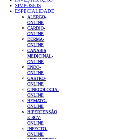
SIMPÓSIOS
ESPECIALIDADE
ALERGO-
ONLINE
CARDIO-
ONLINE
DERMA-
ONLINE
CANABIS
MEDICINAL-
ONLINE
ENDO-
ONLINE
GASTRO-
ONLINE
GINECOLOGIA-
ONLINE
HEMATO-
ONLINE
HIPERTENSÃO
E RCV-
ONLINE
INFECTO-
ONLINE