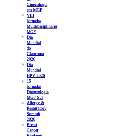
Ginecologia
em MGF
VIII
Jornadas
Multidisciplinares
MGF
Dia
Mundial
do
Glaucoma
2026
Dia
Mundial
HPV 2026
15
Jornadas
Diabetologia
MGF Sul
Allergy &
Respiratory
Summit
2026
Breast
Cancer
Weekend