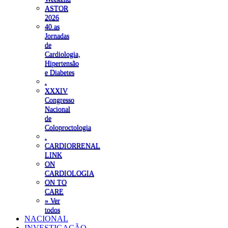
ASTOR
2026
40.as
Jornadas
de
Cardiologia,
Hipertensão
e Diabetes
.
XXXIV
Congresso
Nacional
de
Coloproctologia
.
CARDIORRENAL
LINK
ON
CARDIOLOGIA
ON TO
CARE
» Ver
todos
NACIONAL
INVESTIGAÇÃO