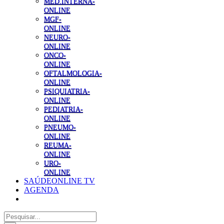
MED.INTERNA-
ONLINE
MGF-
ONLINE
NEURO-
ONLINE
ONCO-
ONLINE
OFTALMOLOGIA-
ONLINE
PSIQUIATRIA-
ONLINE
PEDIATRIA-
ONLINE
PNEUMO-
ONLINE
REUMA-
ONLINE
URO-
ONLINE
SAÚDEONLINE TV
AGENDA
Pesquisar