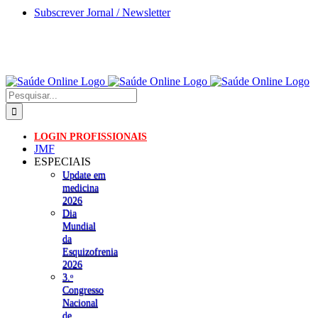
Skip
Subscrever Jornal / Newsletter
to
content
Pesquisar
LOGIN PROFISSIONAIS
JMF
ESPECIAIS
Update em
medicina
2026
Dia
Mundial
da
Esquizofrenia
2026
3.ᵒ
Congresso
Nacional
de