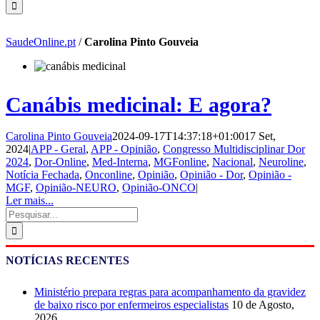
SaudeOnline.pt
/
Carolina Pinto Gouveia
Canábis medicinal: E agora?
Carolina Pinto Gouveia
2024-09-17T14:37:18+01:00
17 Set,
2024
|
APP - Geral
,
APP - Opinião
,
Congresso Multidisciplinar Dor
2024
,
Dor-Online
,
Med-Interna
,
MGFonline
,
Nacional
,
Neuroline
,
Notícia Fechada
,
Onconline
,
Opinião
,
Opinião - Dor
,
Opinião -
MGF
,
Opinião-NEURO
,
Opinião-ONCO
|
Ler mais...
Pesquisar
NOTÍCIAS RECENTES
Ministério prepara regras para acompanhamento da gravidez
de baixo risco por enfermeiros especialistas
10 de Agosto,
2026