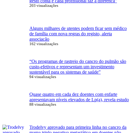
gesto conta e cada profissional faz a diferença”
203 visualizações
Alguns milhares de utentes podem ficar sem médico
de família com nova regras do registo, alerta
associação
162 visualizações
“Os programas de rastreio do cancro do pulmão são
custo-efetivos e representam um investimento
sustentável para os sistemas de saúde”
94 visualizações
Quase quatro em cada dez doentes com enfarte
apresentavam níveis elevados de Lp(a), revela estudo
88 visualizações
Trodelvy aprovado para primeira linha no cancro da
mama triplo negativo metastático em doentes não