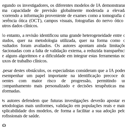
Segundo os investigadores, os diferentes modelos de IA demonstrara
uma capacidade de previsão globalmente moderada a elevada
recorrendo a informação proveniente de exames como a tomografia d
coerência ótica (OCT), campos visuais, fotografias do nervo ótico 
outros dados clínicos.
No entanto, a revisão identificou uma grande heterogeneidade entre o
estudos, quer na metodologia utilizada, quer na forma como o
resultados foram avaliados. Os autores apontam ainda limitaçõe
relacionadas com a falta de validação externa, a reduzida transparênci
de alguns algoritmos e a dificuldade em integrar estas ferramentas no
fluxos de trabalho clínicos.
Apesar destes obstáculos, os especialistas consideram que a IA poder
desempenhar um papel importante na identificação precoce do
doentes com maior risco de progressão, permitindo u
acompanhamento mais personalizado e decisões terapêuticas mai
informadas.
Os autores defendem que futuras investigações deverão apostar e
metodologias mais uniformes, validação em populações reais e maio
explicabilidade dos modelos, de forma a facilitar a sua adoção pelo
profissionais de saúde.
SO