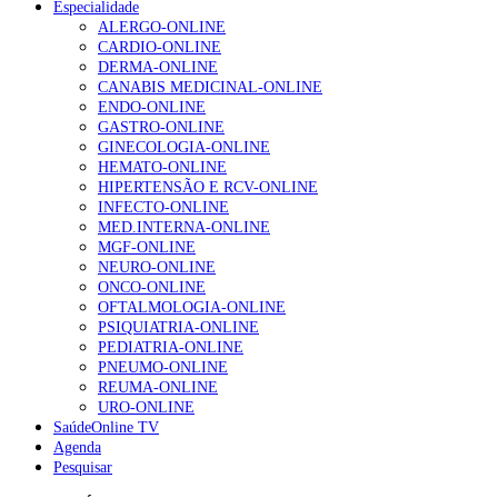
Especialidade
NOTÍCIAS MAIS LIDAS
ALERGO-ONLINE
CARDIO-ONLINE
Enfermagem Forense. “Da urgência ao tribunal, cada
DERMA-ONLINE
gesto conta e cada profissional faz a diferença”
CANABIS MEDICINAL-ONLINE
202 visualizações
ENDO-ONLINE
GASTRO-ONLINE
GINECOLOGIA-ONLINE
HEMATO-ONLINE
Alguns milhares de utentes podem ficar sem médico de
HIPERTENSÃO E RCV-ONLINE
família com nova regras do registo, alerta associação
INFECTO-ONLINE
155 visualizações
MED.INTERNA-ONLINE
MGF-ONLINE
NEURO-ONLINE
ONCO-ONLINE
1.º Episódio do Podcast “Frequência Cardio – Sintoniza
OFTALMOLOGIA-ONLINE
te na Insuficiência Cardíaca” da Bayer
PSIQUIATRIA-ONLINE
99 visualizações
PEDIATRIA-ONLINE
PNEUMO-ONLINE
REUMA-ONLINE
URO-ONLINE
SaúdeOnline TV
“Os programas de rastreio do cancro do pulmão são
Agenda
custo-efetivos e representam um investimento
Pesquisar
sustentável para os sistemas de saúde”
88 visualizações