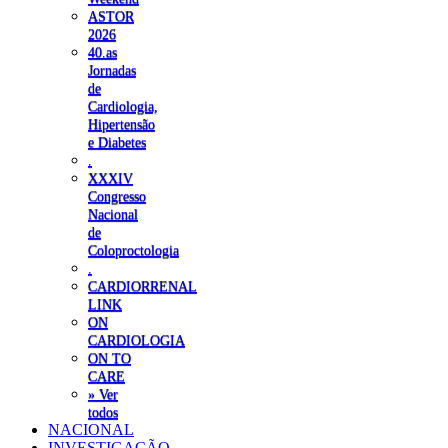
ASTOR
2026
40.as
Jornadas
de
Cardiologia,
Hipertensão
e Diabetes
.
XXXIV
Congresso
Nacional
de
Coloproctologia
.
CARDIORRENAL
LINK
ON
CARDIOLOGIA
ON TO
CARE
» Ver
todos
NACIONAL
INVESTIGAÇÃO