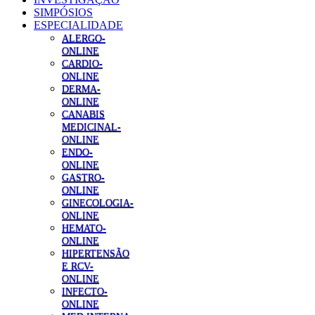
SIMPÓSIOS
ESPECIALIDADE
ALERGO-
ONLINE
CARDIO-
ONLINE
DERMA-
ONLINE
CANABIS
MEDICINAL-
ONLINE
ENDO-
ONLINE
GASTRO-
ONLINE
GINECOLOGIA-
ONLINE
HEMATO-
ONLINE
HIPERTENSÃO
E RCV-
ONLINE
INFECTO-
ONLINE