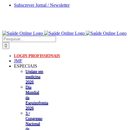
Skip
Subscrever Jornal / Newsletter
to
content
Pesquisar
LOGIN PROFISSIONAIS
JMF
ESPECIAIS
Update em
medicina
2026
Dia
Mundial
da
Esquizofrenia
2026
3.ᵒ
Congresso
Nacional
de