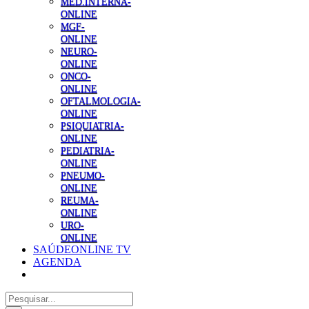
MED.INTERNA-
ONLINE
MGF-
ONLINE
NEURO-
ONLINE
ONCO-
ONLINE
OFTALMOLOGIA-
ONLINE
PSIQUIATRIA-
ONLINE
PEDIATRIA-
ONLINE
PNEUMO-
ONLINE
REUMA-
ONLINE
URO-
ONLINE
SAÚDEONLINE TV
AGENDA
Pesquisar