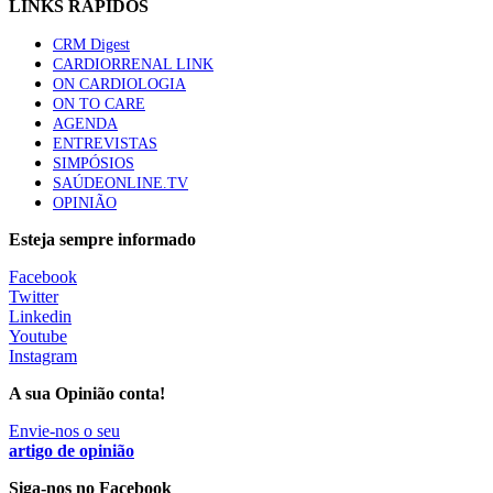
LINKS RÁPIDOS
CRM Digest
Quase quatro em cada dez doentes com enfarte
CARDIORRENAL LINK
apresentavam níveis elevados de Lp(a), revela estudo
ON CARDIOLOGIA
86 visualizações
ON TO CARE
AGENDA
ENTREVISTAS
SIMPÓSIOS
Trodelvy aprovado para primeira linha no cancro da
SAÚDEONLINE.TV
mama triplo negativo metastático em doentes não
OPINIÃO
elegíveis para inibidores PD-(L)1
61 visualizações
Esteja sempre informado
Facebook
MAIS NOTÍCIAS
Twitter
Linkedin
Youtube
Instagram
Enfermeiros exigem esclarecimentos sobre eventual gestão
privada da ULS do Algarve
A sua Opinião conta!
7 Ago, 2026
|
0 Comments
Envie-nos o seu
artigo de opinião
Estudantes de Medicina representados na 79.ª World Health
Siga-nos no Facebook