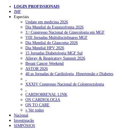
LOGIN PROFISSIONAIS
JMF
Pesquisar
Especiais
Update em medicina 2026
Dia Mundial da Esquizofrenia 2026
3.ᵒ Congresso Nacional de Ginecologia em MGF
NOTÍCIAS RECENTES
VIII Jornadas Multidisciplinares MGF
Dia Mundial do Glaucoma 2026
Quase 11.900 jovens recorreram aos cheques psicólogo e
Dia Mundial HPV 2026
nutricionista no primeiro mês
7 de Agosto, 2026
15 Jornadas Diabetologia MGF Sul
Allergy & Respiratory Summit 2026
ULS de Coimbra estreia cirurgia endoscópica do ouvido com
Breast Cancer Weekend
apoio robótico em Portugal
7 de Agosto, 2026
ASTOR 2026
40.as Jornadas de Cardiologia, Hipertensão e Diabetes
Enfermeiros exigem esclarecimentos sobre eventual gestão
.
privada da ULS do Algarve
7 de Agosto, 2026
XXXIV Congresso Nacional de Coloproctologia
.
Ordem dos Médicos alerta para riscos no novo sistema de acesso
CARDIORRENAL LINK
a consultas e cirurgias
7 de Agosto, 2026
ON CARDIOLOGIA
ON TO CARE
Portugal está a formar os médicos de que precisa?
» Ver todos
6 de Agosto,
2026
Nacional
Investigação
SIMPÓSIOS