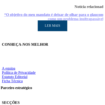
Notícia relacionad
“O objetivo do meu mandato é deixar de olhar para o glaucom
como um problema inultrapassável
LER MAIS
CONHEÇA-NOS MELHOR
A equipa
Política de Privacidade
LER MAIS
Estatuto Editorial
Ficha Técnica
Parceiro estratégico
Partilhe nas redes sociais:
SECÇÕES