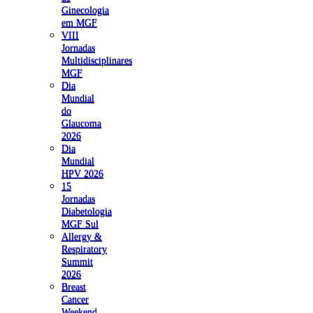
Ginecologia
em MGF
VIII
Jornadas
Multidisciplinares
MGF
Dia
Mundial
do
Glaucoma
2026
Dia
Mundial
HPV 2026
15
Jornadas
Diabetologia
MGF Sul
Allergy &
Respiratory
Summit
2026
Breast
Cancer
Weekend