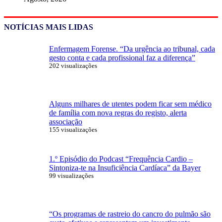
NOTÍCIAS MAIS LIDAS
Enfermagem Forense. “Da urgência ao tribunal, cada
gesto conta e cada profissional faz a diferença”
202 visualizações
Alguns milhares de utentes podem ficar sem médico
de família com nova regras do registo, alerta
associação
155 visualizações
1.º Episódio do Podcast “Frequência Cardio –
Sintoniza-te na Insuficiência Cardíaca” da Bayer
99 visualizações
“Os programas de rastreio do cancro do pulmão são