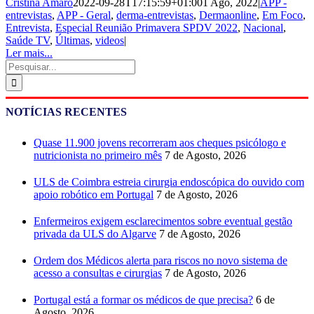
Cristina Amaro
2022-09-28T17:15:59+01:00
1 Ago, 2022
|
APP -
entrevistas
,
APP - Geral
,
derma-entrevistas
,
Dermaonline
,
Em Foco
,
Entrevista
,
Especial Reunião Primavera SPDV 2022
,
Nacional
,
Saúde TV
,
Últimas
,
videos
|
Ler mais...
Pesquisar
NOTÍCIAS RECENTES
Quase 11.900 jovens recorreram aos cheques psicólogo e
nutricionista no primeiro mês
7 de Agosto, 2026
ULS de Coimbra estreia cirurgia endoscópica do ouvido com
apoio robótico em Portugal
7 de Agosto, 2026
Enfermeiros exigem esclarecimentos sobre eventual gestão
privada da ULS do Algarve
7 de Agosto, 2026
Ordem dos Médicos alerta para riscos no novo sistema de
acesso a consultas e cirurgias
7 de Agosto, 2026
Portugal está a formar os médicos de que precisa?
6 de
Agosto, 2026