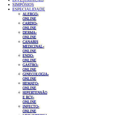
SIMPÓSIOS
ESPECIALIDADE
ALERGO-
ONLINE
CARDIO-
ONLINE
DERMA-
ONLINE
CANABIS
MEDICINAL-
ONLINE
ENDO-
ONLINE
GASTRO-
ONLINE
GINECOLOGIA-
ONLINE
HEMATO-
ONLINE
HIPERTENSÃO
E RCV-
ONLINE
INFECTO-
ONLINE