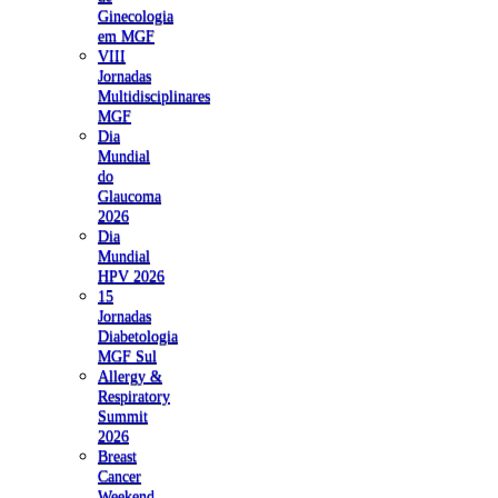
Ginecologia
em MGF
VIII
Jornadas
Multidisciplinares
MGF
Dia
Mundial
do
Glaucoma
2026
Dia
Mundial
HPV 2026
15
Jornadas
Diabetologia
MGF Sul
Allergy &
Respiratory
Summit
2026
Breast
Cancer
Weekend