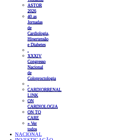
ASTOR
2026
40.as
Jornadas
de
Cardiologia,
Hipertensão
e Diabetes
.
XXXIV
Congresso
Nacional
de
Coloproctologia
.
CARDIORRENAL
LINK
ON
CARDIOLOGIA
ON TO
CARE
» Ver
todos
NACIONAL
INVESTIGAÇÃO