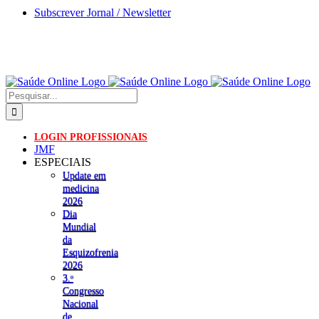
Skip
Subscrever Jornal / Newsletter
to
content
Pesquisar
LOGIN PROFISSIONAIS
JMF
ESPECIAIS
Update em
medicina
2026
Dia
Mundial
da
Esquizofrenia
2026
3.ᵒ
Congresso
Nacional
de