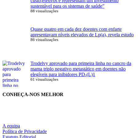
custo-efetivos e representam um investimento
sustentável para os sistemas de saúde”
88 visualizações
Quase quatro em cada dez doentes com enfarte
apresentavam níveis elevados de Lp(a), revela estudo
86 visualizações
Trodelvy aprovado para primeira linha no cancro da
mama triplo negativo metastático em doentes não
elegíveis para inibidores PD-(L)1
61 visualizações
CONHEÇA-NOS MELHOR
A equipa
Política de Privacidade
Estatuto Editorial