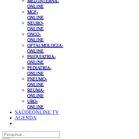
MED.INTERNA-
ONLINE
MGF-
ONLINE
NEURO-
ONLINE
ONCO-
ONLINE
OFTALMOLOGIA-
ONLINE
PSIQUIATRIA-
ONLINE
PEDIATRIA-
ONLINE
PNEUMO-
ONLINE
REUMA-
ONLINE
URO-
ONLINE
SAÚDEONLINE TV
AGENDA
Pesquisar