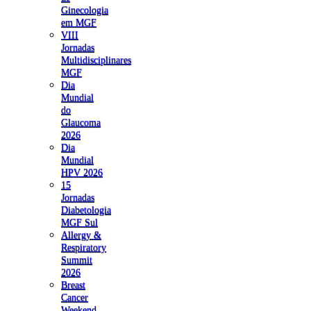
Ginecologia
em MGF
VIII
Jornadas
Multidisciplinares
MGF
Dia
Mundial
do
Glaucoma
2026
Dia
Mundial
HPV 2026
15
Jornadas
Diabetologia
MGF Sul
Allergy &
Respiratory
Summit
2026
Breast
Cancer
Weekend