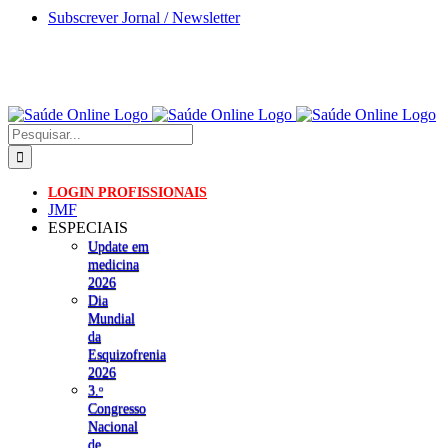
Skip
Subscrever Jornal / Newsletter
to
content
Pesquisar
LOGIN PROFISSIONAIS
JMF
ESPECIAIS
Update em
medicina
2026
Dia
Mundial
da
Esquizofrenia
2026
3.ᵒ
Congresso
Nacional
de