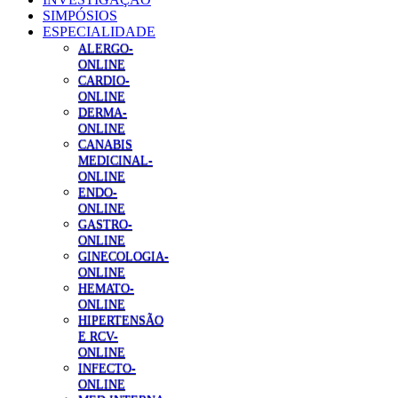
SIMPÓSIOS
ESPECIALIDADE
ALERGO-
ONLINE
CARDIO-
ONLINE
DERMA-
ONLINE
CANABIS
MEDICINAL-
ONLINE
ENDO-
ONLINE
GASTRO-
ONLINE
GINECOLOGIA-
ONLINE
HEMATO-
ONLINE
HIPERTENSÃO
E RCV-
ONLINE
INFECTO-
ONLINE