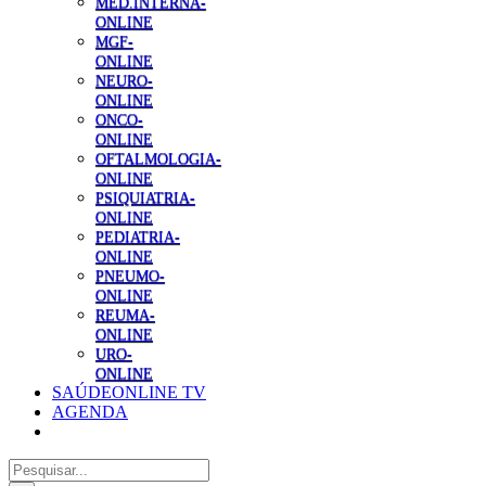
MED.INTERNA-
ONLINE
MGF-
ONLINE
NEURO-
ONLINE
ONCO-
ONLINE
OFTALMOLOGIA-
ONLINE
PSIQUIATRIA-
ONLINE
PEDIATRIA-
ONLINE
PNEUMO-
ONLINE
REUMA-
ONLINE
URO-
ONLINE
SAÚDEONLINE TV
AGENDA
Pesquisar