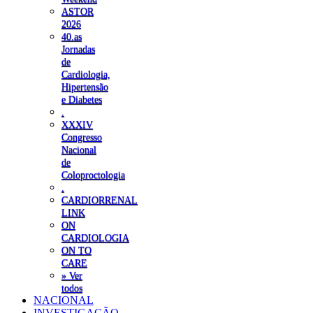
ASTOR
2026
40.as
Jornadas
de
Cardiologia,
Hipertensão
e Diabetes
.
XXXIV
Congresso
Nacional
de
Coloproctologia
.
CARDIORRENAL
LINK
ON
CARDIOLOGIA
ON TO
CARE
» Ver
todos
NACIONAL
INVESTIGAÇÃO