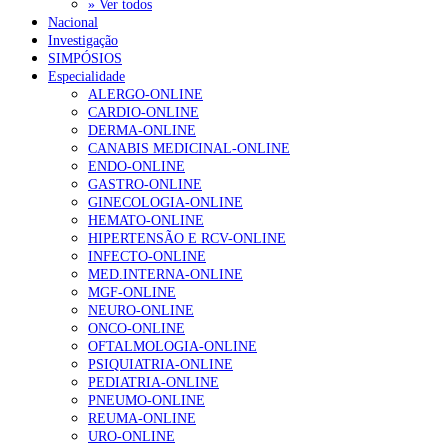
» Ver todos
Nacional
Investigação
SIMPÓSIOS
Especialidade
ALERGO-ONLINE
CARDIO-ONLINE
DERMA-ONLINE
CANABIS MEDICINAL-ONLINE
ENDO-ONLINE
GASTRO-ONLINE
GINECOLOGIA-ONLINE
HEMATO-ONLINE
HIPERTENSÃO E RCV-ONLINE
INFECTO-ONLINE
MED.INTERNA-ONLINE
MGF-ONLINE
NEURO-ONLINE
ONCO-ONLINE
OFTALMOLOGIA-ONLINE
PSIQUIATRIA-ONLINE
PEDIATRIA-ONLINE
PNEUMO-ONLINE
REUMA-ONLINE
URO-ONLINE