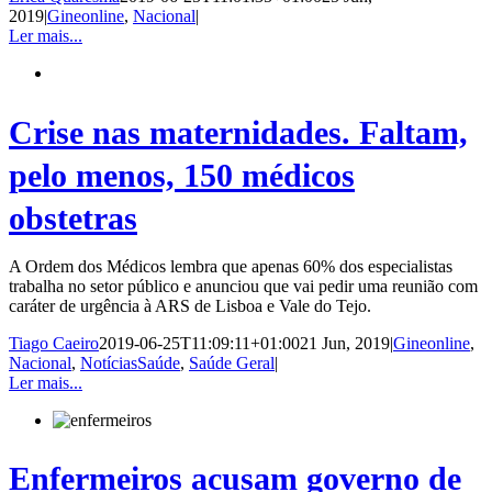
2019
|
Gineonline
,
Nacional
|
Ler mais...
Crise nas maternidades. Faltam,
pelo menos, 150 médicos
obstetras
A Ordem dos Médicos lembra que apenas 60% dos especialistas
trabalha no setor público e anunciou que vai pedir uma reunião com
caráter de urgência à ARS de Lisboa e Vale do Tejo.
Tiago Caeiro
2019-06-25T11:09:11+01:00
21 Jun, 2019
|
Gineonline
,
Nacional
,
NotíciasSaúde
,
Saúde Geral
|
Ler mais...
Enfermeiros acusam governo de