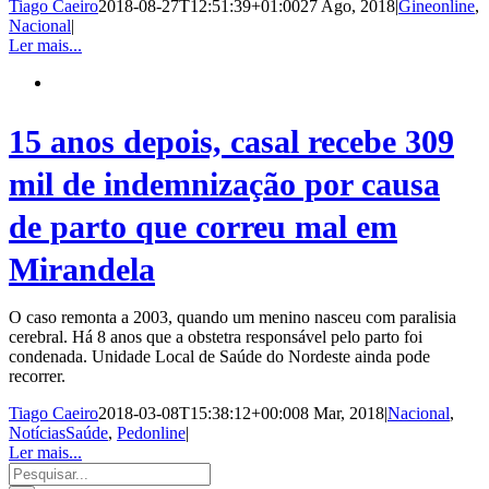
Tiago Caeiro
2018-08-27T12:51:39+01:00
27 Ago, 2018
|
Gineonline
,
Nacional
|
Ler mais...
15 anos depois, casal recebe 309
mil de indemnização por causa
de parto que correu mal em
Mirandela
O caso remonta a 2003, quando um menino nasceu com paralisia
cerebral. Há 8 anos que a obstetra responsável pelo parto foi
condenada. Unidade Local de Saúde do Nordeste ainda pode
recorrer.
Tiago Caeiro
2018-03-08T15:38:12+00:00
8 Mar, 2018
|
Nacional
,
NotíciasSaúde
,
Pedonline
|
Ler mais...
Pesquisar