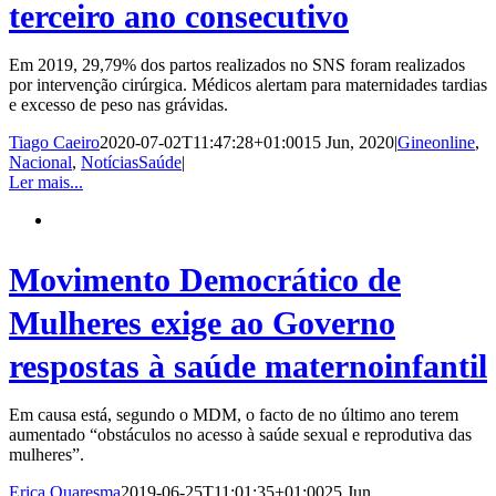
terceiro ano consecutivo
Em 2019, 29,79% dos partos realizados no SNS foram realizados
por intervenção cirúrgica. Médicos alertam para maternidades tardias
e excesso de peso nas grávidas.
Tiago Caeiro
2020-07-02T11:47:28+01:00
15 Jun, 2020
|
Gineonline
,
Nacional
,
NotíciasSaúde
|
Ler mais...
Movimento Democrático de
Mulheres exige ao Governo
respostas à saúde maternoinfantil
Em causa está, segundo o MDM, o facto de no último ano terem
aumentado “obstáculos no acesso à saúde sexual e reprodutiva das
mulheres”.
Erica Quaresma
2019-06-25T11:01:35+01:00
25 Jun,