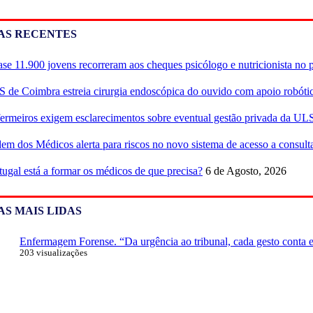
AS RECENTES
se 11.900 jovens recorreram aos cheques psicólogo e nutricionista no 
 de Coimbra estreia cirurgia endoscópica do ouvido com apoio robóti
ermeiros exigem esclarecimentos sobre eventual gestão privada da UL
em dos Médicos alerta para riscos no novo sistema de acesso a consulta
tugal está a formar os médicos de que precisa?
6 de Agosto, 2026
AS MAIS LIDAS
Enfermagem Forense. “Da urgência ao tribunal, cada gesto conta e 
203 visualizações