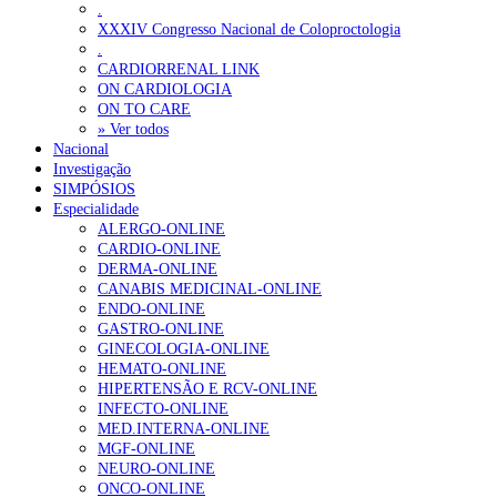
.
XXXIV Congresso Nacional de Coloproctologia
.
CARDIORRENAL LINK
ON CARDIOLOGIA
ON TO CARE
» Ver todos
Nacional
Investigação
SIMPÓSIOS
Especialidade
ALERGO-ONLINE
CARDIO-ONLINE
DERMA-ONLINE
CANABIS MEDICINAL-ONLINE
ENDO-ONLINE
GASTRO-ONLINE
GINECOLOGIA-ONLINE
HEMATO-ONLINE
HIPERTENSÃO E RCV-ONLINE
INFECTO-ONLINE
MED.INTERNA-ONLINE
MGF-ONLINE
NEURO-ONLINE
ONCO-ONLINE