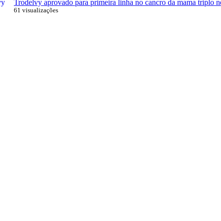
Trodelvy aprovado para primeira linha no cancro da mama triplo n
61 visualizações