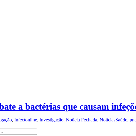
mbate a bactérias que causam infeç
tigação
,
Infectonline
,
Investigação
,
Notícia Fechada
,
NotíciasSaúde
,
pne