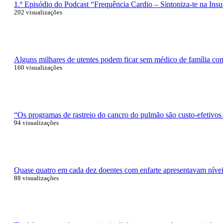
1.º Episódio do Podcast “Frequência Cardio – Sintoniza-te na Insu
202 visualizações
Alguns milhares de utentes podem ficar sem médico de família com 
160 visualizações
“Os programas de rastreio do cancro do pulmão são custo-efetivos
94 visualizações
Quase quatro em cada dez doentes com enfarte apresentavam níveis
88 visualizações