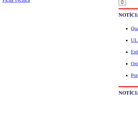
Ficha Técnica
NOTÍCI
Qua
ULS
Enf
Ord
Por
NOTÍCI