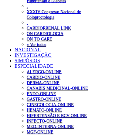
Hipertensão e Diabetes
.
XXXIV Congresso Nacional de
Coloproctologia
.
CARDIORRENAL LINK
ON CARDIOLOGIA
ON TO CARE
» Ver todos
NACIONAL
INVESTIGAÇÃO
SIMPÓSIOS
ESPECIALIDADE
ALERGO-ONLINE
CARDIO-ONLINE
DERMA-ONLINE
CANABIS MEDICINAL-ONLINE
ENDO-ONLINE
GASTRO-ONLINE
GINECOLOGIA-ONLINE
HEMATO-ONLINE
HIPERTENSÃO E RCV-ONLINE
INFECTO-ONLINE
MED.INTERNA-ONLINE
MGF-ONLINE