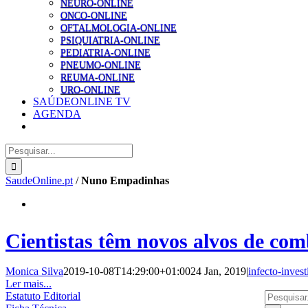
NEURO-ONLINE
ONCO-ONLINE
OFTALMOLOGIA-ONLINE
PSIQUIATRIA-ONLINE
PEDIATRIA-ONLINE
PNEUMO-ONLINE
REUMA-ONLINE
URO-ONLINE
SAÚDEONLINE TV
AGENDA
Pesquisar
SaudeOnline.pt
/
Nuno Empadinhas
Cientistas têm novos alvos de co
Monica Silva
2019-10-08T14:29:00+01:00
24 Jan, 2019
|
infecto-inves
Ler mais...
Pesquisar
Estatuto Editorial