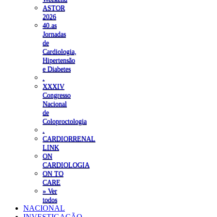
ASTOR
2026
40.as
Jornadas
de
Cardiologia,
Hipertensão
e Diabetes
.
XXXIV
Congresso
Nacional
de
Coloproctologia
.
CARDIORRENAL
LINK
ON
CARDIOLOGIA
ON TO
CARE
» Ver
todos
NACIONAL
INVESTIGAÇÃO