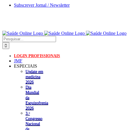
Skip
Subscrever Jornal / Newsletter
to
content
Pesquisar
LOGIN PROFISSIONAIS
JMF
ESPECIAIS
Update em
medicina
2026
Dia
Mundial
da
Esquizofrenia
2026
3.ᵒ
Congresso
Nacional
de