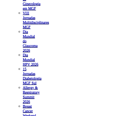
Ginecologia
em MGF
VIII
Jornadas
Multidisciplinares
MGF
Dia
Mundial
do
Glaucoma
2026
Dia
Mundial
HPV 2026
15
Jornadas
Diabetologia
MGF Sul
Allergy &
Respiratory
Summit
2026
Breast
Cancer
Weekend