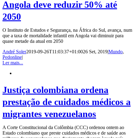
Angola deve reduzir 50% até
2050
O Instituto de Estudos e Segurança, na África do Sul, avança, num
que a taxa de mortalidade infantil em Angola vai diminuir para
quase metade da atual em 2050
André Soler
2019-09-26T11:03:37+01:00
26 Set, 2019
|
Mundo
,
Pedonline
|
Ler mais...
Justiça colombiana ordena
prestação de cuidados médicos a
migrantes venezuelanos
A Corte Constitucional da Colômbia (CCC) ordenou ontem ao
Estado colombiano que preste cuidados médicos e de saúde aos