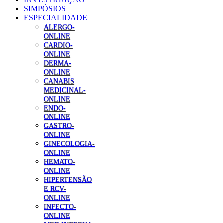
SIMPÓSIOS
ESPECIALIDADE
ALERGO-
ONLINE
CARDIO-
ONLINE
DERMA-
ONLINE
CANABIS
MEDICINAL-
ONLINE
ENDO-
ONLINE
GASTRO-
ONLINE
GINECOLOGIA-
ONLINE
HEMATO-
ONLINE
HIPERTENSÃO
E RCV-
ONLINE
INFECTO-
ONLINE