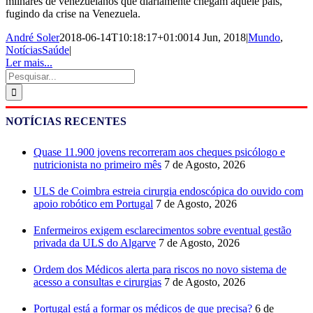
milhares de venezuelanos que diariamente chegam àquele país,
fugindo da crise na Venezuela.
André Soler
2018-06-14T10:18:17+01:00
14 Jun, 2018
|
Mundo
,
NotíciasSaúde
|
Ler mais...
Pesquisar
NOTÍCIAS RECENTES
Quase 11.900 jovens recorreram aos cheques psicólogo e
nutricionista no primeiro mês
7 de Agosto, 2026
ULS de Coimbra estreia cirurgia endoscópica do ouvido com
apoio robótico em Portugal
7 de Agosto, 2026
Enfermeiros exigem esclarecimentos sobre eventual gestão
privada da ULS do Algarve
7 de Agosto, 2026
Ordem dos Médicos alerta para riscos no novo sistema de
acesso a consultas e cirurgias
7 de Agosto, 2026
Portugal está a formar os médicos de que precisa?
6 de