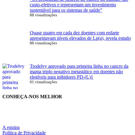
custo-efetivos e representam um investimento
sustentável para os sistemas de saúde”
88 visualizações
Quase quatro em cada dez doentes com enfarte
apresentavam níveis elevados de Lp(a), revela estudo
86 visualizações
Trodelvy aprovado para primeira linha no cancro da
mama triplo negativo metastático em doentes não
elegíveis para inibidores PD-(L)1
61 visualizações
CONHEÇA-NOS MELHOR
A equipa
Política de Privacidade