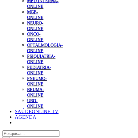
MED.INTERNA-
ONLINE
MGF-
ONLINE
NEURO-
ONLINE
ONCO-
ONLINE
OFTALMOLOGIA-
ONLINE
PSIQUIATRIA-
ONLINE
PEDIATRIA-
ONLINE
PNEUMO-
ONLINE
REUMA-
ONLINE
URO-
ONLINE
SAÚDEONLINE TV
AGENDA
Pesquisar