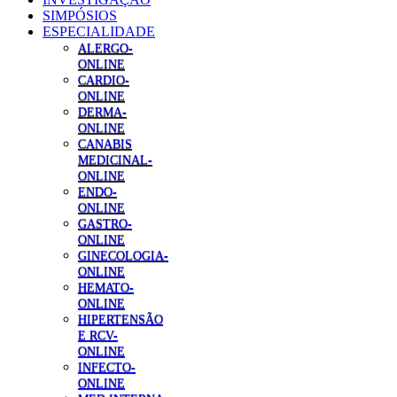
SIMPÓSIOS
ESPECIALIDADE
ALERGO-
ONLINE
CARDIO-
ONLINE
DERMA-
ONLINE
CANABIS
MEDICINAL-
ONLINE
ENDO-
ONLINE
GASTRO-
ONLINE
GINECOLOGIA-
ONLINE
HEMATO-
ONLINE
HIPERTENSÃO
E RCV-
ONLINE
INFECTO-
ONLINE