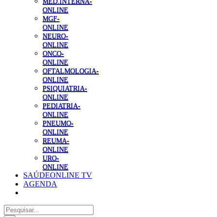
MED.INTERNA-
ONLINE
MGF-
ONLINE
NEURO-
ONLINE
ONCO-
ONLINE
OFTALMOLOGIA-
ONLINE
PSIQUIATRIA-
ONLINE
PEDIATRIA-
ONLINE
PNEUMO-
ONLINE
REUMA-
ONLINE
URO-
ONLINE
SAÚDEONLINE TV
AGENDA
Pesquisar