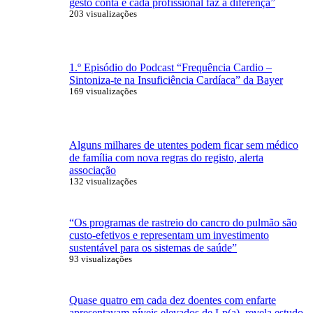
gesto conta e cada profissional faz a diferença”
203 visualizações
1.º Episódio do Podcast “Frequência Cardio –
Sintoniza-te na Insuficiência Cardíaca” da Bayer
169 visualizações
Alguns milhares de utentes podem ficar sem médico
de família com nova regras do registo, alerta
associação
132 visualizações
“Os programas de rastreio do cancro do pulmão são
custo-efetivos e representam um investimento
sustentável para os sistemas de saúde”
93 visualizações
Quase quatro em cada dez doentes com enfarte
apresentavam níveis elevados de Lp(a), revela estudo