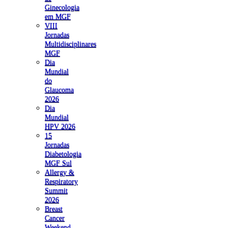
Ginecologia
em MGF
VIII
Jornadas
Multidisciplinares
MGF
Dia
Mundial
do
Glaucoma
2026
Dia
Mundial
HPV 2026
15
Jornadas
Diabetologia
MGF Sul
Allergy &
Respiratory
Summit
2026
Breast
Cancer
Weekend