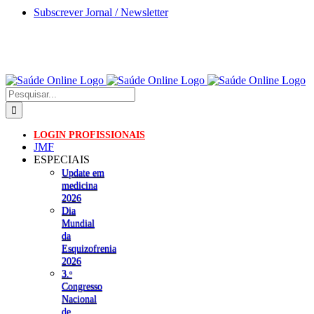
Skip
Subscrever Jornal / Newsletter
to
content
Pesquisar
LOGIN PROFISSIONAIS
JMF
ESPECIAIS
Update em
medicina
2026
Dia
Mundial
da
Esquizofrenia
2026
3.ᵒ
Congresso
Nacional
de