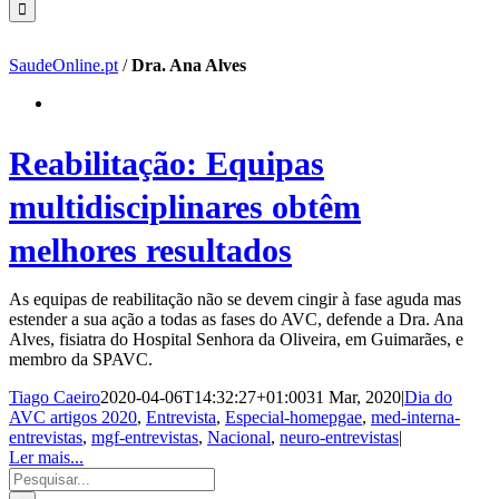
SaudeOnline.pt
/
Dra. Ana Alves
Reabilitação: Equipas
multidisciplinares obtêm
melhores resultados
As equipas de reabilitação não se devem cingir à fase aguda mas
estender a sua ação a todas as fases do AVC, defende a Dra. Ana
Alves, fisiatra do Hospital Senhora da Oliveira, em Guimarães, e
membro da SPAVC.
Tiago Caeiro
2020-04-06T14:32:27+01:00
31 Mar, 2020
|
Dia do
AVC artigos 2020
,
Entrevista
,
Especial-homepgae
,
med-interna-
entrevistas
,
mgf-entrevistas
,
Nacional
,
neuro-entrevistas
|
Ler mais...
Pesquisar