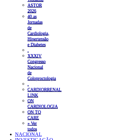
ASTOR
2026
40.as
Jornadas
de
Cardiologia,
Hipertensão
e Diabetes
.
XXXIV
Congresso
Nacional
de
Coloproctologia
.
CARDIORRENAL
LINK
ON
CARDIOLOGIA
ON TO
CARE
» Ver
todos
NACIONAL
INVESTIGAÇÃO