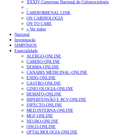
XXXIV Congresso Nacional de Coloproctologia
.
CARDIORRENAL LINK
ON CARDIOLOGIA
ON TO CARE
» Ver todos
Nacional
Investigação
SIMPÓSIOS
Especialidade
ALERGO-ONLINE
CARDIO-ONLINE
DERMA-ONLINE
CANABIS MEDICINAL-ONLINE
ENDO-ONLINE
GASTRO-ONLINE
GINECOLOGIA-ONLINE
HEMATO-ONLINE
HIPERTENSÃO E RCV-ONLINE
INFECTO-ONLINE
MED.INTERNA-ONLINE
MGF-ONLINE
NEURO-ONLINE
ONCO-ONLINE
OFTALMOLOGIA-ONLINE