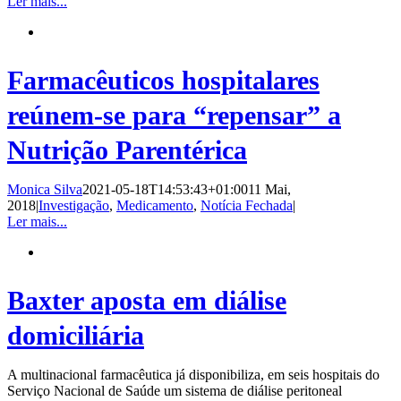
Ler mais...
Farmacêuticos hospitalares
reúnem-se para “repensar” a
Nutrição Parentérica
Monica Silva
2021-05-18T14:53:43+01:00
11 Mai,
2018
|
Investigação
,
Medicamento
,
Notícia Fechada
|
Ler mais...
Baxter aposta em diálise
domiciliária
A multinacional farmacêutica já disponibiliza, em seis hospitais do
Serviço Nacional de Saúde um sistema de diálise peritoneal