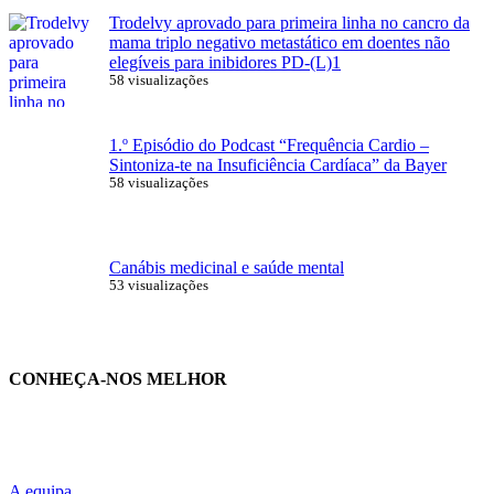
Trodelvy aprovado para primeira linha no cancro da
mama triplo negativo metastático em doentes não
elegíveis para inibidores PD-(L)1
58 visualizações
1.º Episódio do Podcast “Frequência Cardio –
Sintoniza-te na Insuficiência Cardíaca” da Bayer
58 visualizações
Canábis medicinal e saúde mental
53 visualizações
CONHEÇA-NOS MELHOR
A equipa