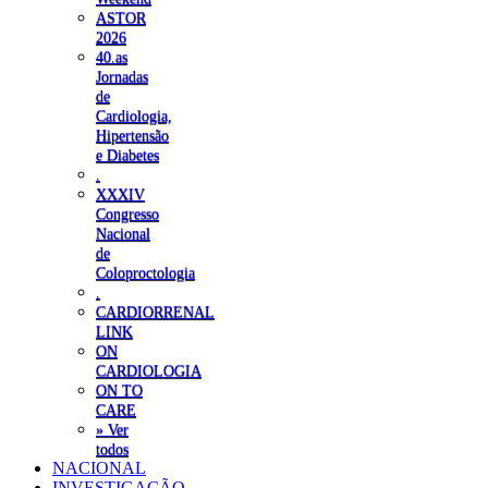
ASTOR
2026
40.as
Jornadas
de
Cardiologia,
Hipertensão
e Diabetes
.
XXXIV
Congresso
Nacional
de
Coloproctologia
.
CARDIORRENAL
LINK
ON
CARDIOLOGIA
ON TO
CARE
» Ver
todos
NACIONAL
INVESTIGAÇÃO