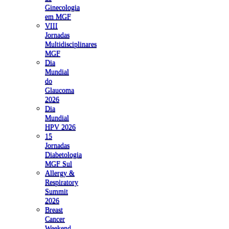
Ginecologia
em MGF
VIII
Jornadas
Multidisciplinares
MGF
Dia
Mundial
do
Glaucoma
2026
Dia
Mundial
HPV 2026
15
Jornadas
Diabetologia
MGF Sul
Allergy &
Respiratory
Summit
2026
Breast
Cancer
Weekend