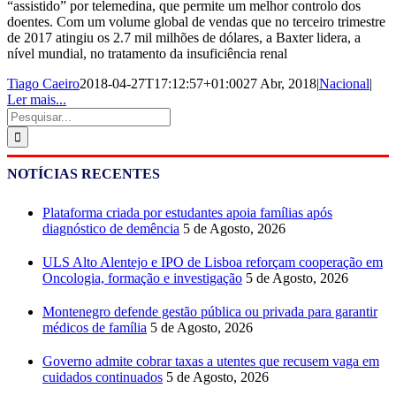
“assistido” por telemedina, que permite um melhor controlo dos
doentes. Com um volume global de vendas que no terceiro trimestre
de 2017 atingiu os 2.7 mil milhões de dólares, a Baxter lidera, a
nível mundial, no tratamento da insuficiência renal
Tiago Caeiro
2018-04-27T17:12:57+01:00
27 Abr, 2018
|
Nacional
|
Ler mais...
Pesquisar
NOTÍCIAS RECENTES
Plataforma criada por estudantes apoia famílias após
diagnóstico de demência
5 de Agosto, 2026
ULS Alto Alentejo e IPO de Lisboa reforçam cooperação em
Oncologia, formação e investigação
5 de Agosto, 2026
Montenegro defende gestão pública ou privada para garantir
médicos de família
5 de Agosto, 2026
Governo admite cobrar taxas a utentes que recusem vaga em
cuidados continuados
5 de Agosto, 2026