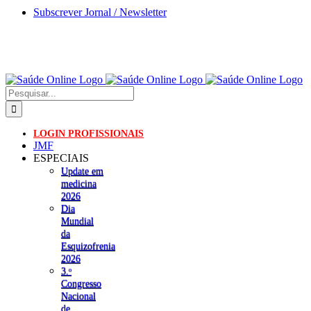
Skip
Subscrever Jornal / Newsletter
to
content
Pesquisar
LOGIN PROFISSIONAIS
JMF
ESPECIAIS
Update em
medicina
2026
Dia
Mundial
da
Esquizofrenia
2026
3.ᵒ
Congresso
Nacional
de