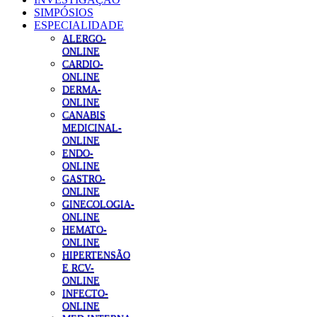
SIMPÓSIOS
ESPECIALIDADE
ALERGO-
ONLINE
CARDIO-
ONLINE
DERMA-
ONLINE
CANABIS
MEDICINAL-
ONLINE
ENDO-
ONLINE
GASTRO-
ONLINE
GINECOLOGIA-
ONLINE
HEMATO-
ONLINE
HIPERTENSÃO
E RCV-
ONLINE
INFECTO-
ONLINE