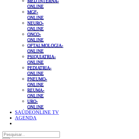
MED.INTERNA-
ONLINE
MGF-
ONLINE
NEURO-
ONLINE
ONCO-
ONLINE
OFTALMOLOGIA-
ONLINE
PSIQUIATRIA-
ONLINE
PEDIATRIA-
ONLINE
PNEUMO-
ONLINE
REUMA-
ONLINE
URO-
ONLINE
SAÚDEONLINE TV
AGENDA
Pesquisar