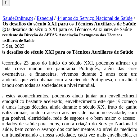
SaudeOnline.pt
/
Especial
/
44 anos do Serviço Nacional de Saúde
/
Os desafios do século XXI para os Técnicos Auxiliares de Saúde
Presidente da Direção da APTAS- Associação Portuguesa dos Técnicos
Auxiliares de Saúde
13 Set, 2023
Os desafios do século XXI para os Técnicos Auxiliares de Saúde
Decorridos 23 anos do início do século XXI, podemos afirmar qu
muita coisa mudou no panorama Português, além das crise
governativas, e financeiras, vivemos durante 2 anos com um
pandemia que veio abanar com a sociedade Portuguesa, na realidad
abanou com todas as sociedades a nível mundial.
A estes acontecimentos, podemos ainda juntar um envelheciment
demográfico bastante acelerado, envelhecimento este que já começo
há umas largas décadas, ainda durante o século XX, fruto de ganho
civilizacionais, onde o acesso aos bens de maior necessidade, com
água potável, eletricidade, rede de esgotos e o bem maior, o acesso 
cuidados de saúde para todos, com a criação do Serviço Nacional d
Saúde, bem como o avanço dos conhecimentos ao nível da medicina
vem transformando a nossa sociedade, cada vez mais envelhecida, e