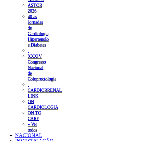
ASTOR
2026
40.as
Jornadas
de
Cardiologia,
Hipertensão
e Diabetes
.
XXXIV
Congresso
Nacional
de
Coloproctologia
.
CARDIORRENAL
LINK
ON
CARDIOLOGIA
ON TO
CARE
» Ver
todos
NACIONAL
INVESTIGAÇÃO