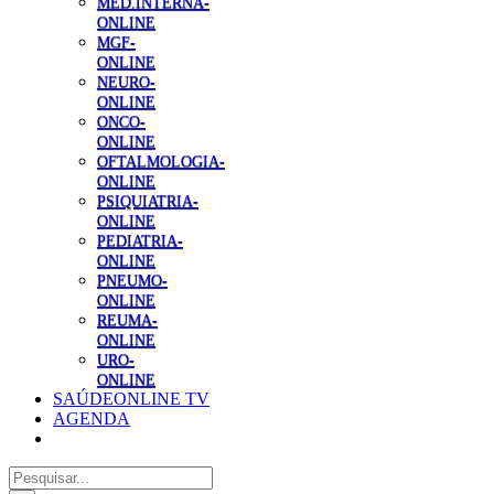
MED.INTERNA-
ONLINE
MGF-
ONLINE
NEURO-
ONLINE
ONCO-
ONLINE
OFTALMOLOGIA-
ONLINE
PSIQUIATRIA-
ONLINE
PEDIATRIA-
ONLINE
PNEUMO-
ONLINE
REUMA-
ONLINE
URO-
ONLINE
SAÚDEONLINE TV
AGENDA
Pesquisar