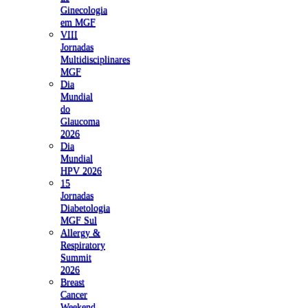
Ginecologia
em MGF
VIII
Jornadas
Multidisciplinares
MGF
Dia
Mundial
do
Glaucoma
2026
Dia
Mundial
HPV 2026
15
Jornadas
Diabetologia
MGF Sul
Allergy &
Respiratory
Summit
2026
Breast
Cancer
Weekend