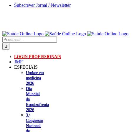
Skip
Subscrever Jornal / Newsletter
to
content
Pesquisar
LOGIN PROFISSIONAIS
JMF
ESPECIAIS
Update em
medicina
2026
Dia
Mundial
da
Esquizofrenia
2026
3.ᵒ
Congresso
Nacional
de