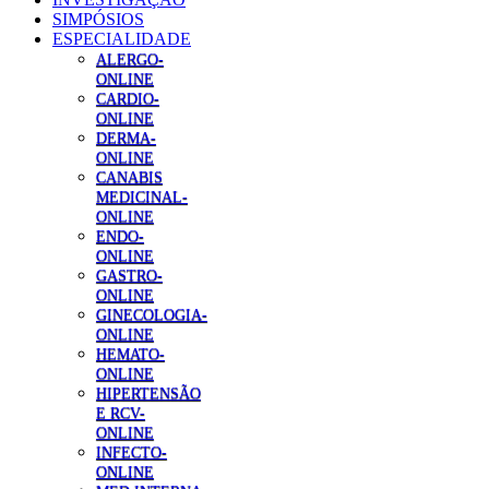
SIMPÓSIOS
ESPECIALIDADE
ALERGO-
ONLINE
CARDIO-
ONLINE
DERMA-
ONLINE
CANABIS
MEDICINAL-
ONLINE
ENDO-
ONLINE
GASTRO-
ONLINE
GINECOLOGIA-
ONLINE
HEMATO-
ONLINE
HIPERTENSÃO
E RCV-
ONLINE
INFECTO-
ONLINE