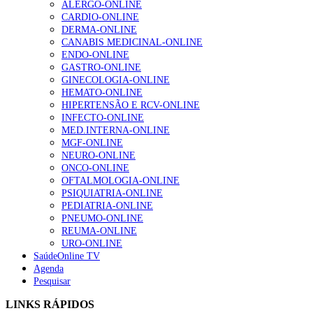
ALERGO-ONLINE
CARDIO-ONLINE
DERMA-ONLINE
CANABIS MEDICINAL-ONLINE
Alguns milhares de utentes podem ficar sem médico de
ENDO-ONLINE
família com nova regras do registo, alerta associação
GASTRO-ONLINE
162 visualizações
GINECOLOGIA-ONLINE
HEMATO-ONLINE
HIPERTENSÃO E RCV-ONLINE
INFECTO-ONLINE
“Os programas de rastreio do cancro do pulmão são
MED.INTERNA-ONLINE
custo-efetivos e representam um investimento
MGF-ONLINE
sustentável para os sistemas de saúde”
NEURO-ONLINE
94 visualizações
ONCO-ONLINE
OFTALMOLOGIA-ONLINE
PSIQUIATRIA-ONLINE
Quase quatro em cada dez doentes com enfarte
PEDIATRIA-ONLINE
apresentavam níveis elevados de Lp(a), revela estudo
PNEUMO-ONLINE
88 visualizações
REUMA-ONLINE
URO-ONLINE
SaúdeOnline TV
Agenda
Trodelvy aprovado para primeira linha no cancro da
Pesquisar
mama triplo negativo metastático em doentes não
LINKS RÁPIDOS
elegíveis para inibidores PD-(L)1