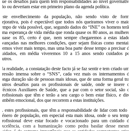
que os desafios para quem tem responsabilidades ao nível governativ
são ou deveriam estar em primeiro plano da agenda política.
Este envelhecimento da população, não sendo visto de form
pejorativa, pois é espectável que todos nós queiramos viver o maio
tempo de vida possível, que, segundo dados do “INE” os homens terã
uma esperança de vida média que ronda quase os 80 anos, as mulhere
quase os 85, certo é que, nem sempre chegaremos a estas idade
avançadas nas melhores condições, quer sejam físicas como mentais
iremos viver mais tempo, mas uma boa parte desse tempo a precisar d
cuidados, em média viveremos 10 a 15 anos sendo cuidados po
outros.
Na realidade, a constatação deste facto já se faz sentir e tem criado um
pressão imensa sobre o “SNS”, cada vez mais os internamentos d
longa duração são de pessoas mais idosas, que de uma forma geral tra
outros desafios para os profissionais de saúde, onde se insere o
Técnicos Auxiliares de Saúde, que a par com o setor social, são o
profissionais que têm e terão a seu cargo o bem estar físico, e dire
também emocional, dos que recorrem a estas instituições.
A estes profissionais, que têm a responsabilidade de lidar com todo 
género de população, em especial esta mais idosa, onde o seu temp
profissional deve estar focado e vocacionado para um cuidado d
excelência, com a humanização como pedra basilar desse mesm